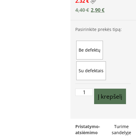
2.32 €
4,40
€
2,90
€
Pasirinkite prekės tipą:
Be defektų
Su defektais
Į krepšelį
Pristatymo-
Turime
atsiėmimo
sandelyje