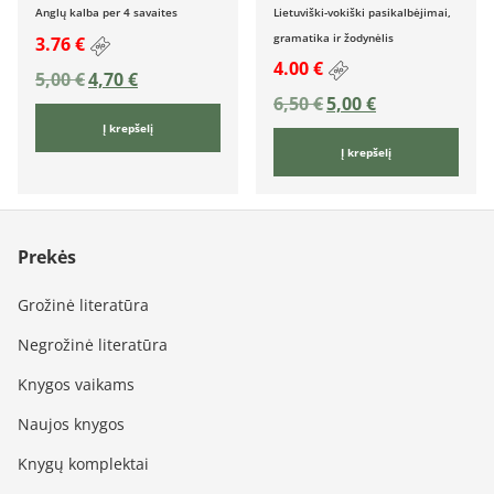
Anglų kalba per 4 savaites
Lietuviški-vokiški pasikalbėjimai,
gramatika ir žodynėlis
3.76 €
4.00 €
5,00
€
4,70
€
6,50
€
5,00
€
Į krepšelį
Į krepšelį
Prekės
Grožinė literatūra
Negrožinė literatūra
Knygos vaikams
Naujos knygos
Knygų komplektai