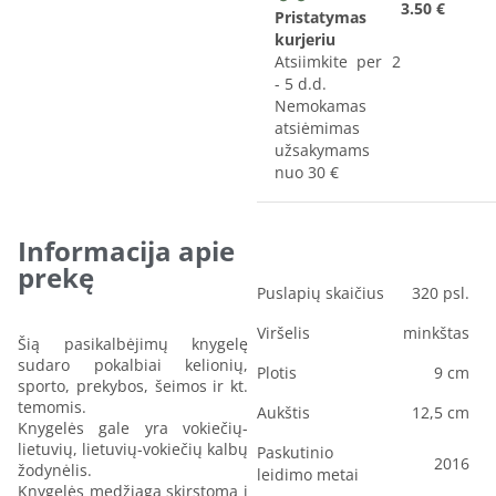
3.50 €
Pristatymas
kurjeriu
Atsiimkite per 2
- 5 d.d.
Nemokamas
atsiėmimas
užsakymams
nuo 30 €
Informacija apie
prekę
Puslapių skaičius
320 psl.
Viršelis
minkštas
Šią pasikalbėjimų knygelę
sudaro pokalbiai kelionių,
Plotis
9 cm
sporto, prekybos, šeimos ir kt.
temomis.
Aukštis
12,5 cm
Knygelės gale yra vokiečių-
lietuvių, lietuvių-vokiečių kalbų
Paskutinio
2016
žodynėlis.
leidimo metai
Knygelės medžiaga skirstoma į