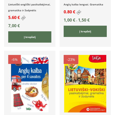
Lietuviški-angliški pasikalbėjimai,
Anglų kalba lengvai. Gramatika
gramatika ir žodynėlis
0.80 €
5.60 €
1,00
€
1,50
€
–
7,00
€
Į krepšelį
Į krepšelį
-6%
-23%