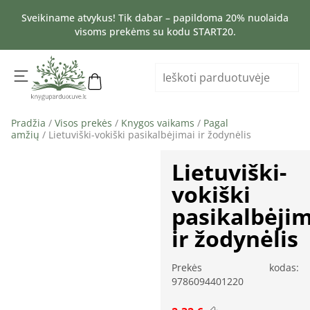
Sveikiname atvykus! Tik dabar – papildoma 20% nuolaida
visoms prekėms su kodu START20.
Pradžia
/
Visos prekės
/
Knygos vaikams
/
Pagal
amžių
/ Lietuviški-vokiški pasikalbėjimai ir žodynėlis
Lietuviški-
vokiški
pasikalbėji
ir žodynėlis
Prekės kodas:
9786094401220