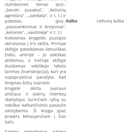
stambesnes temas (pvz.:
„bendri posakiai”, „kelionių
agentūra” , „sveikata”, ir t. t.) ir
Kalba
Lietuvių kalba
potemes (pvz.:
„pasisveikinimai ir kreipiniai”,
„kelionės”, „vaistinėje” ir t. t.)
Kiekvienas knygelės puslapis
skirstomas į tris skiltis. Pirmoje
skiltyje pateikiamas lietuviškas
žodis, antroje – jo vokiškas
atitikmuo, o trečioje skiltyje
duodamas vokiškojo teksto
tarimas (transkripcija), kuri yra
supaprastinai parašyta, kad
lengviau būtų suprasti.
Knygelė skirta įvairaus
amžiaus ir įvairių interesų
skaitytojui, turinčiam ryšių su
vokiškai kalbančiomis pasaulio
valstybėmis. Ši knyga ypač
pravers keliaujančiam į šias
šalis.
Tarimo nemokamai galima