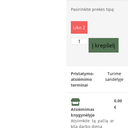
Pasirinkite prekės tipą:
Liko 2
Į krepšelį
Pristatymo-
Turime
atsiėmimo
sandelyje
terminai
0,00
€
Atsiėmimas
knygynėlyje
Atsiimkite tą pačią ar
kitą darbo dieną