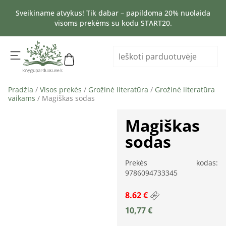
Sveikiname atvykus! Tik dabar – papildoma 20% nuolaida
visoms prekėms su kodu START20.
Pradžia
/
Visos prekės
/
Grožinė literatūra
/
Grožinė literatūra
vaikams
/ Magiškas sodas
Magiškas
sodas
Prekės kodas:
9786094733345
8.62 €
10,77
€