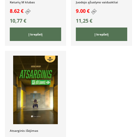
Keturių M klubas
Juodojo ąžuolyno vaiduokliai
8.62 €
9.00 €
10,77
€
11,25
€
Į krepšelį
Į krepšelį
Atsarginis išėjimas