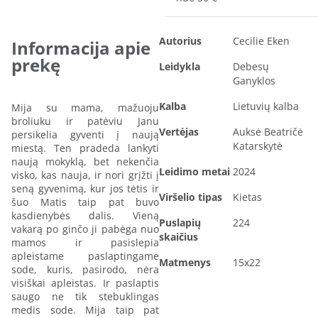
Autorius
Cecilie Eken
Informacija apie
prekę
Leidykla
Debesų
Ganyklos
Kalba
Lietuvių kalba
Mija su mama, mažuoju
broliuku ir patėviu Janu
Vertėjas
Auksė Beatričė
persikelia gyventi į naują
Katarskytė
miestą. Ten pradeda lankyti
naują mokyklą, bet nekenčia
Leidimo metai
2024
visko, kas nauja, ir nori grįžti į
seną gyvenimą, kur jos tėtis ir
Viršelio tipas
Kietas
šuo Matis taip pat buvo
kasdienybės dalis. Vieną
Puslapių
224
vakarą po ginčo ji pabėga nuo
skaičius
mamos ir pasislepia
apleistame paslaptingame
Matmenys
15x22
sode, kuris, pasirodo, nėra
visiškai apleistas. Ir paslaptis
saugo ne tik stebuklingas
medis sode. Mija taip pat