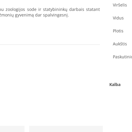
Viršelis
bu zoologijos sode ir statybininkų darbais statant
ų žmonių gyvenimą dar spalvingesnį.
Vidus
Plotis
Aukštis
Paskutini
Kalba