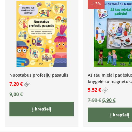
-13%
Nuostabus profesijų pasaulis
Aš tau mielai padėsiu
knygelė su magnetuka
7.20 €
5.52 €
9,00
€
7,90
€
6,90
€
Į krepšelį
Į krepšelį