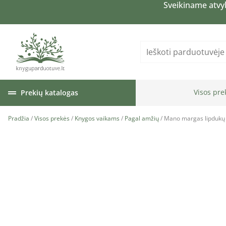
Sveikiname atvy
Visos pre
Prekių katalogas
Pradžia
/
Visos prekės
/
Knygos vaikams
/
Pagal amžių
/ Mano margas lipdukų p