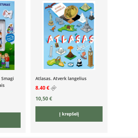
! Smagi
Atlasas. Atverk langelius
is
8.40 €
10,50
€
Į krepšelį