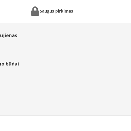
Saugus pirkimas
aujienas
mo būdai