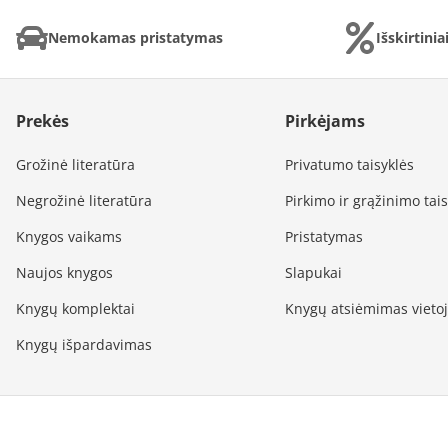
Nemokamas pristatymas
Išskirtini
Prekės
Pirkėjams
Grožinė literatūra
Privatumo taisyklės
Negrožinė literatūra
Pirkimo ir grąžinimo tai
Knygos vaikams
Pristatymas
Naujos knygos
Slapukai
Knygų komplektai
Knygų atsiėmimas vieto
Knygų išpardavimas