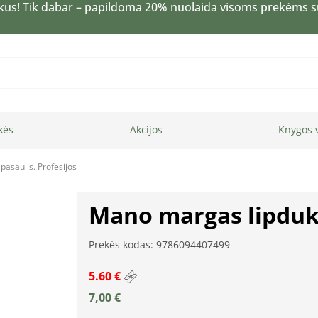
kus! Tik dabar – papildoma 20% nuolaida visoms prekėms 
kės
Akcijos
Knygos 
asaulis. Profesijos
Mano margas lipdukų
Prekės kodas: 9786094407499
5.60 €
7,00
€