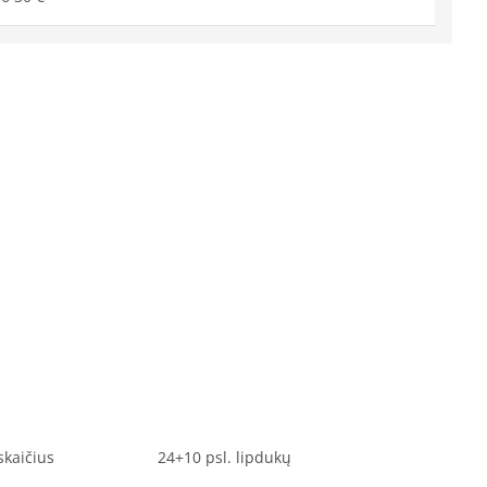
skaičius
24+10 psl. lipdukų