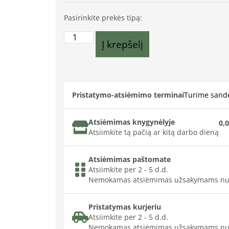
Pasirinkite prekės tipą:
Į krepšelį
Pristatymo-atsiėmimo terminai
Turime sande
Atsiėmimas knygynėlyje
0,0
Atsiimkite tą pačią ar kitą darbo dieną
Atsiėmimas paštomate
Atsiimkite per 2 - 5 d.d.
Nemokamas atsiėmimas užsakymams nu
Pristatymas kurjeriu
Atsiimkite per 2 - 5 d.d.
Nemokamas atsiėmimas užsakymams nu