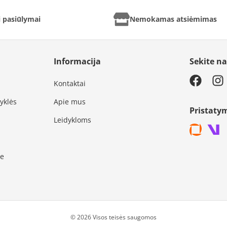
ai pasiūlymai
Nemokamas atsiėmimas
Informacija
Sekite n
Kontaktai
syklės
Apie mus
Pristaty
Leidykloms
je
© 2026 Visos teisės saugomos