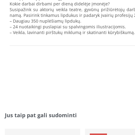
Kokie darbai dirbami per dieną didelėje įmonėje?
Susipažink su aktorių veikla teatre, gyvūnų prižiūrėtojų dar
namą. Pasirink tinkamus lipdukus ir padaryk įvairių profesij
– Daugiau 350 nuplėšiamų lipdukų.
– 24 nuotaikingi puslapiai su spalvingomis iliustracijomis.
– Veikla, lavinanti pirštukų miklumą ir skatinanti kūrybiškumą.
Jus taip pat gali sudominti