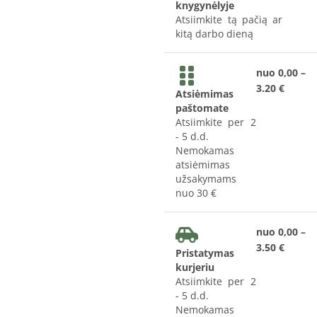
knygynėlyje
Atsiimkite tą pačią ar
kitą darbo dieną
nuo 0,00 –
3.20 €
Atsiėmimas
paštomate
Atsiimkite per 2
- 5 d.d.
Nemokamas
atsiėmimas
užsakymams
nuo 30 €
nuo 0,00 –
3.50 €
Pristatymas
kurjeriu
Atsiimkite per 2
- 5 d.d.
Nemokamas