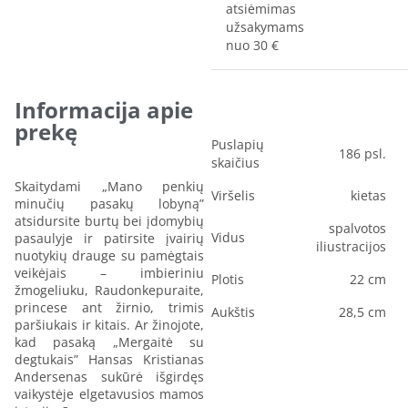
atsiėmimas
užsakymams
nuo 30 €
Informacija apie
prekę
Puslapių
186 psl.
skaičius
Skaitydami „Mano penkių
Viršelis
kietas
minučių pasakų lobyną”
atsidursite burtų bei įdomybių
spalvotos
Vidus
pasaulyje ir patirsite įvairių
iliustracijos
nuotykių drauge su pamėgtais
veikėjais – imbieriniu
Plotis
22 cm
žmogeliuku, Raudonkepuraite,
princese ant žirnio, trimis
Aukštis
28,5 cm
paršiukais ir kitais. Ar žinojote,
kad pasaką „Mergaitė su
degtukais” Hansas Kristianas
Andersenas sukūrė išgirdęs
vaikystėje elgetavusios mamos