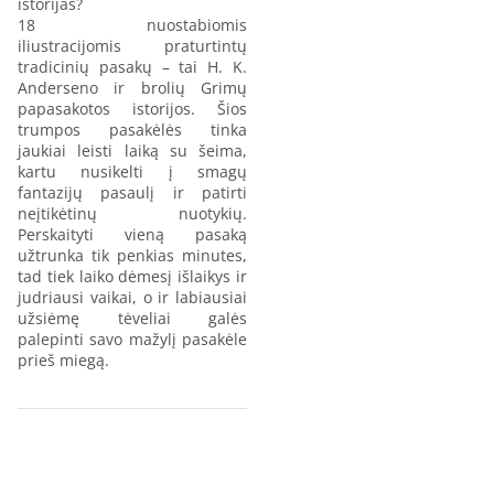
istorijas?
18 nuostabiomis
iliustracijomis praturtintų
tradicinių pasakų – tai H. K.
Anderseno ir brolių Grimų
papasakotos istorijos. Šios
trumpos pasakėlės tinka
jaukiai leisti laiką su šeima,
kartu nusikelti į smagų
fantazijų pasaulį ir patirti
neįtikėtinų nuotykių.
Perskaityti vieną pasaką
užtrunka tik penkias minutes,
tad tiek laiko dėmesį išlaikys ir
judriausi vaikai, o ir labiausiai
užsiėmę tėveliai galės
palepinti savo mažylį pasakėle
prieš miegą.