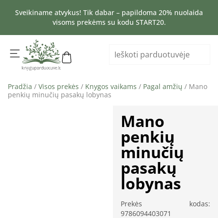
Sveikiname atvykus! Tik dabar – papildoma 20% nuolaida
visoms prekėms su kodu START20.
Pradžia
/
Visos prekės
/
Knygos vaikams
/
Pagal amžių
/ Mano
penkių minučių pasakų lobynas
Mano
penkių
minučių
pasakų
lobynas
Prekės kodas:
9786094403071