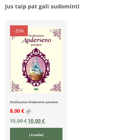
Jus taip pat gali sudominti
-33%
Gražiausios Anderseno pasakos
8.00 €
15,00
€
10,00
€
Į krepšelį