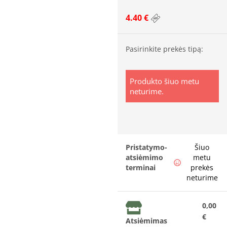
4.40 €
Pasirinkite prekės tipą:
Produkto šiuo metu
neturime.
Pristatymo-
Šiuo
atsiėmimo
metu
terminai
prekės
neturime
0,00
€
Atsiėmimas