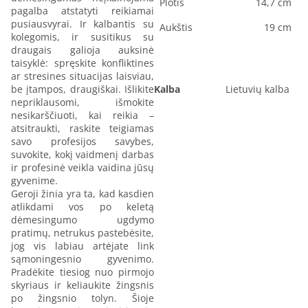
Plotis
14,7 cm
pagalba atstatyti reikiamai
pusiausvyrai. Ir kalbantis su
Aukštis
19 cm
kolegomis, ir susitikus su
draugais galioja auksinė
taisyklė: spręskite konfliktines
ar stresines situacijas laisviau,
be įtampos, draugiškai. Išlikite
Kalba
Lietuvių kalba
nepriklausomi, išmokite
nesikarščiuoti, kai reikia –
atsitraukti, raskite teigiamas
savo profesijos savybes,
suvokite, kokį vaidmenį darbas
ir profesinė veikla vaidina jūsų
gyvenime.
Geroji žinia yra ta, kad kasdien
atlikdami vos po keletą
dėmesingumo ugdymo
pratimų, netrukus pastebėsite,
jog vis labiau artėjate link
sąmoningesnio gyvenimo.
Pradėkite tiesiog nuo pirmojo
skyriaus ir keliaukite žingsnis
po žingsnio tolyn. Šioje