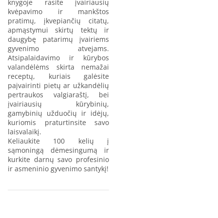
knygoje rasite įvairiausių
kvėpavimo ir mankštos
pratimų, įkvepiančių citatų,
apmąstymui skirtų tektų ir
daugybę patarimų įvairiems
gyvenimo atvejams.
Atsipalaidavimo ir kūrybos
valandėlėms skirta nemažai
receptų, kuriais galėsite
paįvairinti pietų ar užkandėlių
pertraukos valgiaraštį, bei
įvairiausių kūrybinių,
gamybinių užduočių ir idėjų,
kuriomis praturtinsite savo
laisvalaikį.
Keliaukite 100 kelių į
sąmoningą dėmesingumą ir
kurkite darnų savo profesinio
ir asmeninio gyvenimo santykį!