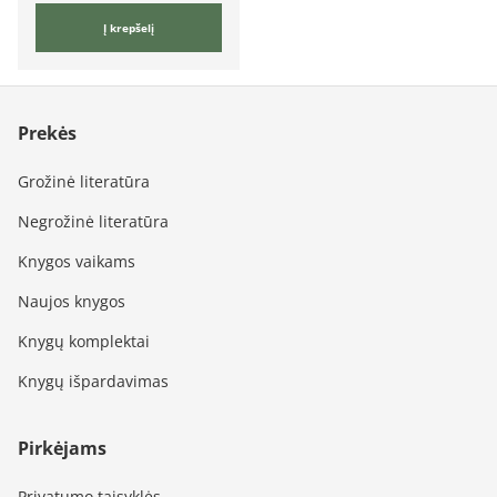
Į krepšelį
Prekės
Grožinė literatūra
Negrožinė literatūra
Knygos vaikams
Naujos knygos
Knygų komplektai
Knygų išpardavimas
Pirkėjams
Privatumo taisyklės