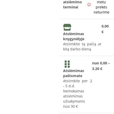
atsiėmimo
metu
terminai
prekės
neturime
0,00
€
Atsiėmimas
knygynėlyje
Atsiimkite tą pačią ar
kitą darbo dieną
nuo 0,00 –
3.20 €
Atsiėmimas
paštomate
Atsiimkite per 2
- 5 d.d.
Nemokamas
atsiėmimas
užsakymams
nuo 30 €