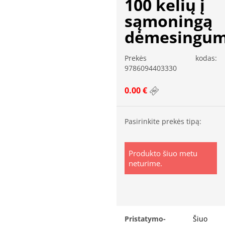
100 kelių į
sąmoningą
dėmesingu
Prekės kodas:
9786094403330
0.00 €
Pasirinkite prekės tipą:
Produkto šiuo metu
neturime.
Pristatymo-
Šiuo