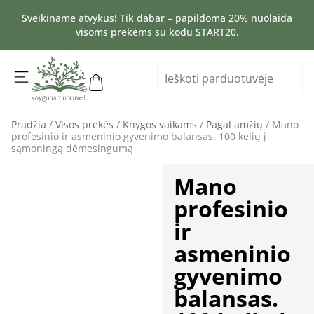
Sveikiname atvykus! Tik dabar – papildoma 20% nuolaida
visoms prekėms su kodu START20.
Pradžia
/
Visos prekės
/
Knygos vaikams
/
Pagal amžių
/ Mano
profesinio ir asmeninio gyvenimo balansas. 100 kelių į
sąmoningą dėmesingumą
Mano
profesinio
ir
asmeninio
gyvenimo
balansas.