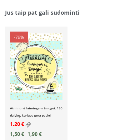
Jus taip pat gali sudominti
-79%
Atmintinė laimingam žmogui. 150
dalykų, kuriuos gera patirti
1.20 €
1,50
€
1,90
€
–