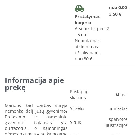
nuo 0,00 –
3.50 €
Pristatymas
kurjeriu
Atsiimkite per 2
- 5 d.d.
Nemokamas
atsiėmimas
užsakymams
nuo 30 €
Informacija apie
prekę
Puslapių
94 psl.
skaičius
Manote, kad darbas suryja
Viršelis
minkštas
nemenką dalį jūsų gyvenimo?
Profesinio ir asmeninio
spalvotos
Vidus
gyvenimo balansas yra
iliustracijos
burtažodis, o sąmoningas
dėmesingumas – neįkainojama