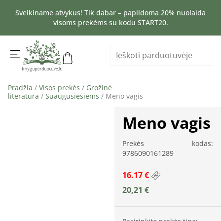
Sveikiname atvykus! Tik dabar – papildoma 20% nuolaida
visoms prekėms su kodu START20.
Pradžia
/
Visos prekės
/
Grožinė
literatūra
/
Suaugusiesiems
/ Meno vagis
Meno vagis
Prekės kodas:
9786090161289
16.17 €
20,21
€