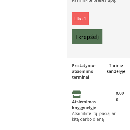
Pasirinkite prekės tipą:
Liko 1
Į krepšelį
Pristatymo-
Turime
atsiėmimo
sandelyje
terminai
0,00
€
Atsiėmimas
knygynėlyje
Atsiimkite tą pačią ar
kitą darbo dieną