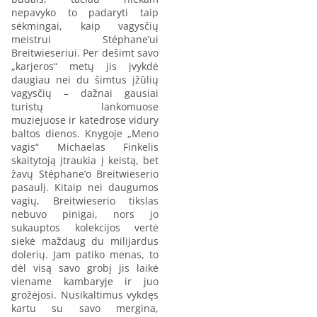
nepavyko to padaryti taip
sėkmingai, kaip vagysčių
meistrui Stéphane’ui
Breitwieseriui. Per dešimt savo
„karjeros“ metų jis įvykdė
daugiau nei du šimtus įžūlių
vagysčių – dažnai gausiai
turistų lankomuose
muziejuose ir katedrose vidury
baltos dienos. Knygoje „Meno
vagis“ Michaelas Finkelis
skaitytoją įtraukia į keistą, bet
žavų Stéphane’o Breitwieserio
pasaulį. Kitaip nei daugumos
vagių, Breitwieserio tikslas
nebuvo pinigai, nors jo
sukauptos kolekcijos vertė
siekė maždaug du milijardus
dolerių. Jam patiko menas, to
dėl visą savo grobį jis laikė
viename kambaryje ir juo
grožėjosi. Nusikaltimus vykdęs
kartu su savo mergina,