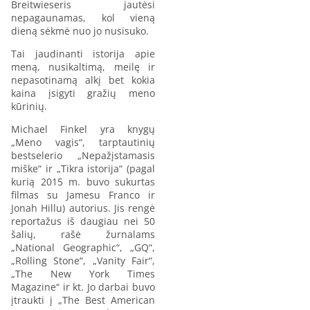
Breitwieseris jautėsi
nepagaunamas, kol vieną
dieną sėkmė nuo jo nusisuko.
Tai jaudinanti istorija apie
meną, nusikaltimą, meilę ir
nepasotinamą alkį bet kokia
kaina įsigyti gražių meno
kūrinių.
Michael Finkel yra knygų
„Meno vagis“, tarptautinių
bestselerio „Nepažįstamasis
miške“ ir „Tikra istorija“ (pagal
kurią 2015 m. buvo sukurtas
filmas su Jamesu Franco ir
Jonah Hillu) autorius. Jis rengė
reportažus iš daugiau nei 50
šalių, rašė žurnalams
„National Geographic“, „GQ“,
„Rolling Stone“, „Vanity Fair“,
„The New York Times
Magazine“ ir kt. Jo darbai buvo
įtraukti į „The Best American