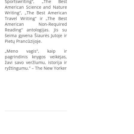
Sportswriting“, „The Best
American Science and Nature
Writing“, „The Best American
Travel Writing“ ir „The Best
American Non-Required
Reading“ antologijas. Jis su
šeima gyvena Šiaurės Jutoje ir
Pietų Prancūzijoje.
„Meno vagis“, kaip ir
pagrindinis knygos veikėjas,
žavi savo veržlumu, istorija ir
ryžtingumu.“ – The New Yorker