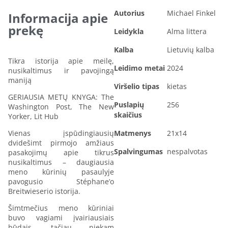
Autorius
Michael Finkel
Informacija apie
prekę
Leidykla
Alma littera
Kalba
Lietuvių kalba
Tikra istorija apie meilę,
Leidimo metai
2024
nusikaltimus ir pavojingą
maniją
Viršelio tipas
kietas
GERIAUSIA METŲ KNYGA: The
Puslapių
256
Washington Post, The New
skaičius
Yorker, Lit Hub
Vienas įspūdingiausių
Matmenys
21x14
dvidešimt pirmojo amžiaus
Spalvingumas
nespalvotas
pasakojimų apie tikrus
nusikaltimus – daugiausia
meno kūrinių pasaulyje
pavogusio Stéphane’o
Breitwieserio istorija.
Šimtmečius meno kūriniai
buvo vagiami įvairiausiais
būdais, tačiau niekam