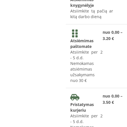
knygynėlyje
Atsiimkite tą pačią ar
kitą darbo dieną
nuo 0,00 –
3.20 €
Atsiėmimas
paštomate
Atsiimkite per 2
- 5 d.d.
Nemokamas
atsiėmimas
užsakymams
nuo 30 €
nuo 0,00 –
3.50 €
Pristatymas
kurjeriu
Atsiimkite per 2
- 5 d.d.