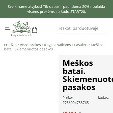
Sveikiname atvykus! Tik dabar – papildoma 20% nuolaida
visoms prekėms su kodu START20.
Pradžia
/
Visos prekės
/
Knygos vaikams
/
Pasakos
/ Meškos
batai. Skiemenuotos pasakos
Meškos
batai.
Skiemenuot
pasakos
Prekės kodas:
9786094733765