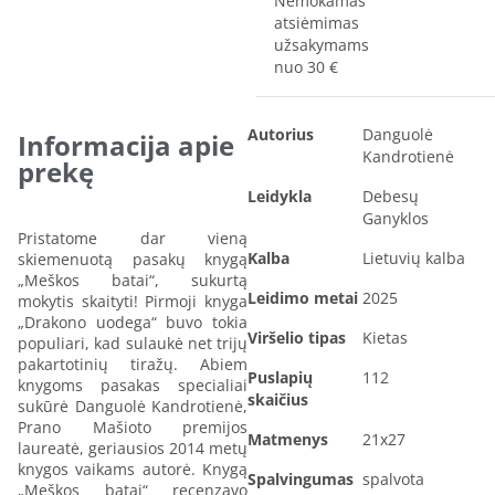
Nemokamas
atsiėmimas
užsakymams
nuo 30 €
Autorius
Danguolė
Informacija apie
Kandrotienė
prekę
Leidykla
Debesų
Ganyklos
Pristatome dar vieną
Kalba
Lietuvių kalba
skiemenuotą pasakų knygą
„Meškos batai“, sukurtą
Leidimo metai
2025
mokytis skaityti! Pirmoji knyga
„Drakono uodega“ buvo tokia
Viršelio tipas
Kietas
populiari, kad sulaukė net trijų
pakartotinių tiražų. Abiem
Puslapių
112
knygoms pasakas specialiai
skaičius
sukūrė Danguolė Kandrotienė,
Prano Mašioto premijos
Matmenys
21x27
laureatė, geriausios 2014 metų
knygos vaikams autorė. Knygą
Spalvingumas
spalvota
„Meškos batai“ recenzavo