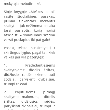
mokytoja metodininkė.
Šioje knygoje „Meškos batai“
rasite šiuolaikines pasakas,
puikiai tinkančias mokantis
skaityti – juk nežinoma pasaka
tarsi paslaptis, kurią norisi
atskleisti – smalsumas skatina
versti puslapius iki pat galo!
Pasakų tekstai suskirstyti į 3
skirtingus lygius pagal tai, kiek
vaikas jau yra pažengęs:
1. Pradedantiesiems
skaitytojams: didelis šriftas,
didžiosios raidės, skiemenuoti
žodžiai, paryškinti dvibalsiai,
trumpi tekstai.
2. Pajutusiems pirmąjį
skaitymo malonumą: didelis
šriftas, didžiosios raidės,
paryškinti dvibalsiai, trumpi ir