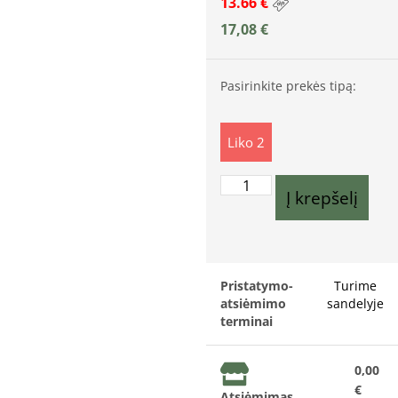
13.66 €
17,08
€
Pasirinkite prekės tipą:
Liko 2
Į krepšelį
Pristatymo-
Turime
atsiėmimo
sandelyje
terminai
0,00
€
Atsiėmimas