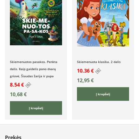
Skiemenuotos pasakos. Penkta
Skiemenuota klasika. 2 dalis
dalis. Kaip gaidelis pono dvarą
10.36 €
griovė, Šiaudas žarija ir pupa
12,95
€
8.54 €
10,68
€
Į krepšelį
Į krepšelį
Prekės