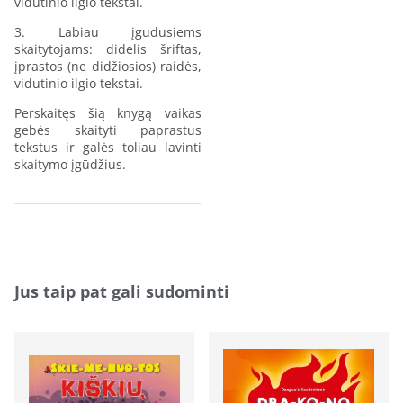
vidutinio ilgio tekstai.
3. Labiau įgudusiems
skaitytojams: didelis šriftas,
įprastos (ne didžiosios) raidės,
vidutinio ilgio tekstai.
Perskaitęs šią knygą vaikas
gebės skaityti paprastus
tekstus ir galės toliau lavinti
skaitymo įgūdžius.
Jus taip pat gali sudominti