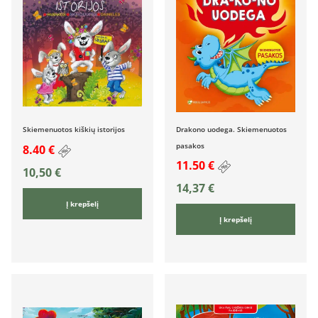
Skiemenuotos kiškių istorijos
Drakono uodega. Skiemenuotos
pasakos
8.40 €
11.50 €
10,50
€
14,37
€
Į krepšelį
Į krepšelį