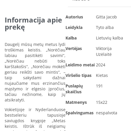
Autorius
Gitta Jacob
Informacija apie
prekę
Leidykla
Tyto alba
Kalba
Lietuvių kalba
Daugelį mūsų metų metus lydi
Vertėjas
Viktorija
troškimas keistis. „Norėčiau
Uzėlaitė
labiau pasitikėti savimi“,
„Norėčiau nebūti toks
Leidimo metai
2024
karštakošis“, „Norėčiau mokėti
geriau reikšti savo mintis“, –
Viršelio tipas
Kietas
taip sakydami dažnai
nujaučiame mus erzinančius
Puslapių
191
mąstymo ir elgesio įpročius,
skaičius
tačiau nežinome, kaip jų
atsikratyti.
Matmenys
15x22
Vokietijoje ir Nyderlanduose
Spalvingumas
nespalvota
bestseleriu tapusioje
saviugdos knygoje „Metas
keistis. Ištrūk iš neigiamų