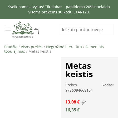
Sveikiname atvykus! Tik dabar – papildoma 20% nuolaida
visoms prekėms su kodu START20.
Pradžia
/
Visos prekės
/
Negrožinė literatūra
/
Asmeninis
tobulėjimas
/ Metas keistis
Metas
keistis
Prekės kodas:
9786094668104
13.08 €
16,35
€