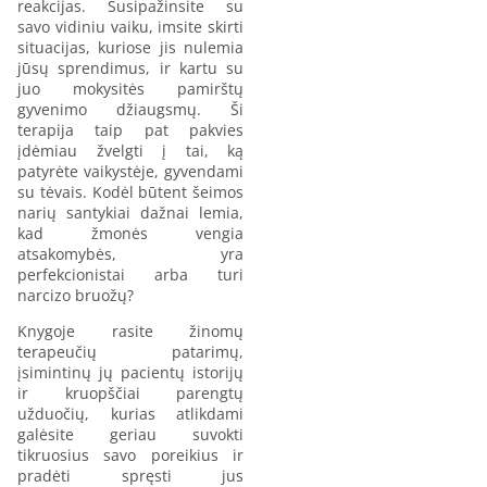
reakcijas. Susipažinsite su
savo vidiniu vaiku, imsite skirti
situacijas, kuriose jis nulemia
jūsų sprendimus, ir kartu su
juo mokysitės pamirštų
gyvenimo džiaugsmų. Ši
terapija taip pat pakvies
įdėmiau žvelgti į tai, ką
patyrėte vaikystėje, gyvendami
su tėvais. Kodėl būtent šeimos
narių santykiai dažnai lemia,
kad žmonės vengia
atsakomybės, yra
perfekcionistai arba turi
narcizo bruožų?
Knygoje rasite žinomų
terapeučių patarimų,
įsimintinų jų pacientų istorijų
ir kruopščiai parengtų
užduočių, kurias atlikdami
galėsite geriau suvokti
tikruosius savo poreikius ir
pradėti spręsti jus