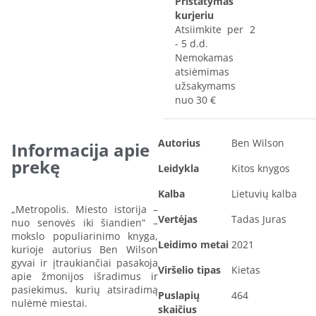
Pristatymas
kurjeriu
Atsiimkite per 2
- 5 d.d.
Nemokamas
atsiėmimas
užsakymams
nuo 30 €
Autorius
Ben Wilson
Informacija apie
prekę
Leidykla
Kitos knygos
Kalba
Lietuvių kalba
„Metropolis. Miesto istorija –
Vertėjas
Tadas Juras
nuo senovės iki šiandien“ –
mokslo populiarinimo knyga,
Leidimo metai
2021
kurioje autorius Ben Wilson
gyvai ir įtraukiančiai pasakoja
Viršelio tipas
Kietas
apie žmonijos išradimus ir
pasiekimus, kurių atsiradimą
Puslapių
464
nulėmė miestai.
skaičius