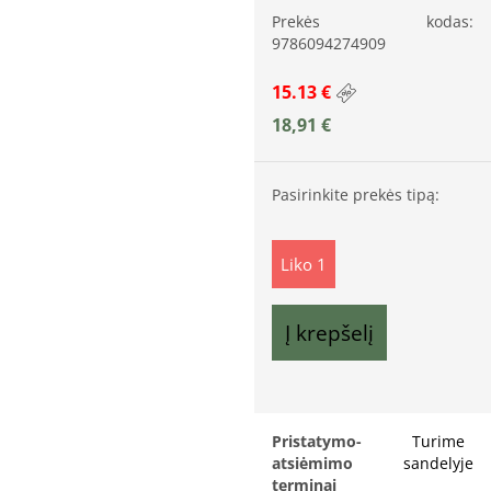
Prekės kodas:
9786094274909
15.13 €
18,91
€
Pasirinkite prekės tipą:
Liko 1
Į krepšelį
Pristatymo-
Turime
atsiėmimo
sandelyje
terminai