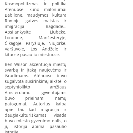
Kosmopolitizmas ir politika
Atėnuose, kūno malonumai
Babilone, maudymosi kultūra
Romoje, gatvės maistas ir
imigracija Bagdade…
Apsilankysite Liubeke,
Londone, Mančesteryje,
Čikagoje, Paryžiuje, Niujorke,
Varšuvoje, Los Andžele ir
kituose pasaulio miestuose.
Ben Wilson akcentuoja miestų
svarbą ir įtaką naujovėms ir
išradimams. Atėnuose buvo
sugalvota susirinkimų aikštė, o
septyniolikto amžiaus
Amsterdamo gyventojams
buvo prieinami namų
patogumai. Autorius kalba
apie tai, kad migracija ir
daugiakultūriškumas visada
buvo miesto gyvenimo dalis, o
jų istorija apima pasaulio
istoriją.