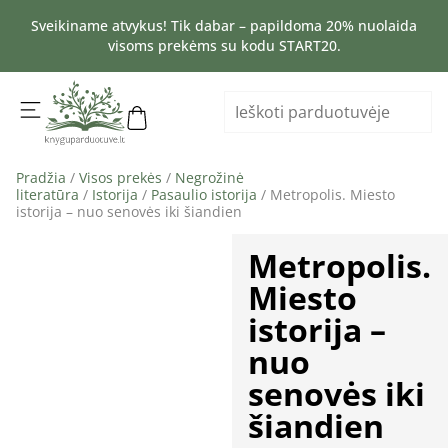
Sveikiname atvykus! Tik dabar – papildoma 20% nuolaida
visoms prekėms su kodu START20.
Pradžia
/
Visos prekės
/
Negrožinė
literatūra
/
Istorija
/
Pasaulio istorija
/ Metropolis. Miesto
istorija – nuo senovės iki šiandien
Metropolis.
Miesto
istorija –
nuo
senovės iki
šiandien