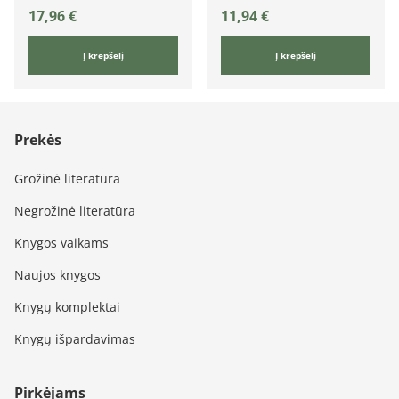
17,96
€
11,94
€
Į krepšelį
Į krepšelį
Prekės
Grožinė literatūra
Negrožinė literatūra
Knygos vaikams
Naujos knygos
Knygų komplektai
Knygų išpardavimas
Pirkėjams