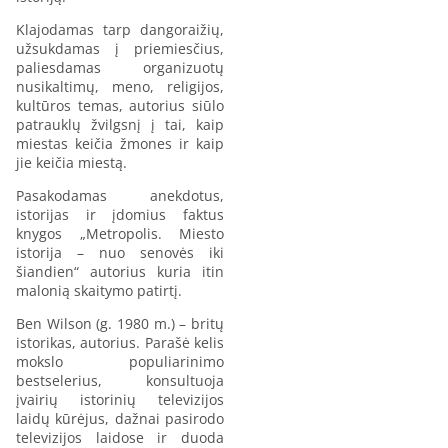
Klajodamas tarp dangoraižių,
užsukdamas į priemiesčius,
paliesdamas organizuotų
nusikaltimų, meno, religijos,
kultūros temas, autorius siūlo
patrauklų žvilgsnį į tai, kaip
miestas keičia žmones ir kaip
jie keičia miestą.
Pasakodamas anekdotus,
istorijas ir įdomius faktus
knygos „Metropolis. Miesto
istorija – nuo senovės iki
šiandien“ autorius kuria itin
malonią skaitymo patirtį.
Ben Wilson (g. 1980 m.) – britų
istorikas, autorius. Parašė kelis
mokslo populiarinimo
bestselerius, konsultuoja
įvairių istorinių televizijos
laidų kūrėjus, dažnai pasirodo
televizijos laidose ir duoda