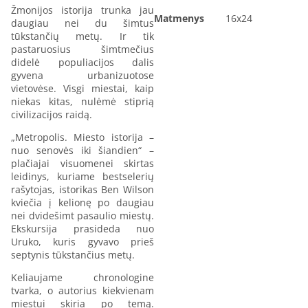
Žmonijos istorija trunka jau
Matmenys
16x24
daugiau nei du šimtus
tūkstančių metų. Ir tik
pastaruosius šimtmečius
didelė populiacijos dalis
gyvena urbanizuotose
vietovėse. Visgi miestai, kaip
niekas kitas, nulėmė stiprią
civilizacijos raidą.
„Metropolis. Miesto istorija –
nuo senovės iki šiandien“ –
plačiajai visuomenei skirtas
leidinys, kuriame bestselerių
rašytojas, istorikas Ben Wilson
kviečia į kelionę po daugiau
nei dvidešimt pasaulio miestų.
Ekskursija prasideda nuo
Uruko, kuris gyvavo prieš
septynis tūkstančius metų.
Keliaujame chronologine
tvarka, o autorius kiekvienam
miestui skiria po temą.