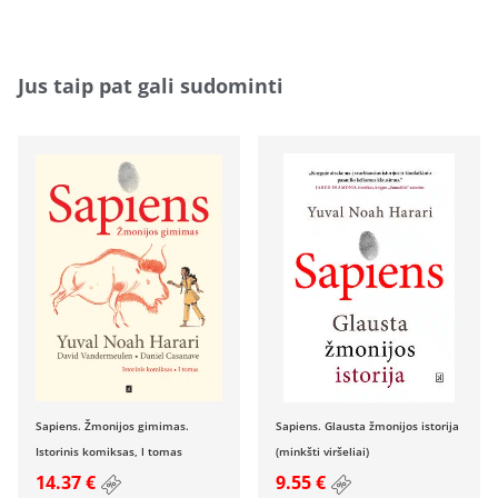
Jus taip pat gali sudominti
Sapiens. Žmonijos gimimas.
Sapiens. Glausta žmonijos istorija
Istorinis komiksas, l tomas
(minkšti viršeliai)
14.37 €
9.55 €