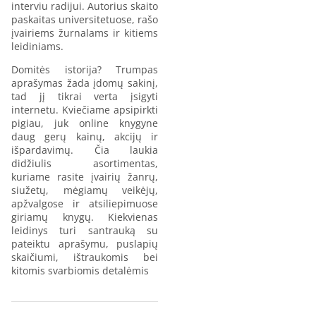
interviu radijui. Autorius skaito
paskaitas universitetuose, rašo
įvairiems žurnalams ir kitiems
leidiniams.
Domitės istorija? Trumpas
aprašymas žada įdomų sakinį,
tad jį tikrai verta įsigyti
internetu. Kviečiame apsipirkti
pigiau, juk online knygyne
daug gerų kainų, akcijų ir
išpardavimų. Čia laukia
didžiulis asortimentas,
kuriame rasite įvairių žanrų,
siužetų, mėgiamų veikėjų,
apžvalgose ir atsiliepimuose
giriamų knygų. Kiekvienas
leidinys turi santrauką su
pateiktu aprašymu, puslapių
skaičiumi, ištraukomis bei
kitomis svarbiomis detalėmis