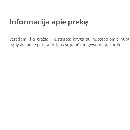
Informacija apie prekę
Versdami šią gražiai iliustruotą knygą su nuostabiomis nuotr
ugdysis meilę gamtai ir juos supančiam gyvajam pasauliui.