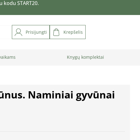
su kodu START20.
Prisijungti
Krepšelis
vaikams
Knygų komplektai
ūnus. Naminiai gyvūnai