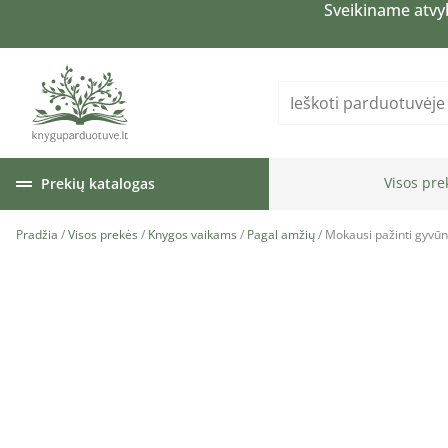
Sveikiname atvy
Visos pre
Prekių katalogas
Pradžia
/
Visos prekės
/
Knygos vaikams
/
Pagal amžių
/ Mokausi pažinti gyvūn