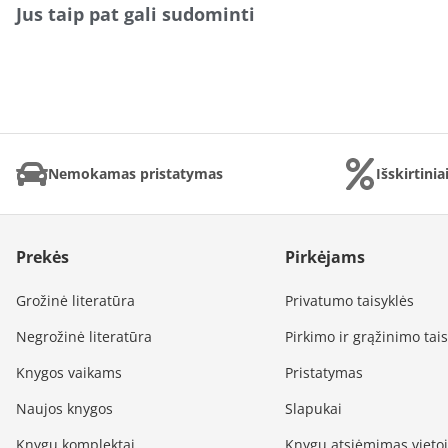
Jus taip pat gali sudominti
Nemokamas pristatymas
Išskirtini
Prekės
Pirkėjams
Grožinė literatūra
Privatumo taisyklės
Negrožinė literatūra
Pirkimo ir grąžinimo tai
Knygos vaikams
Pristatymas
Naujos knygos
Slapukai
Knygų komplektai
Knygų atsiėmimas vieto