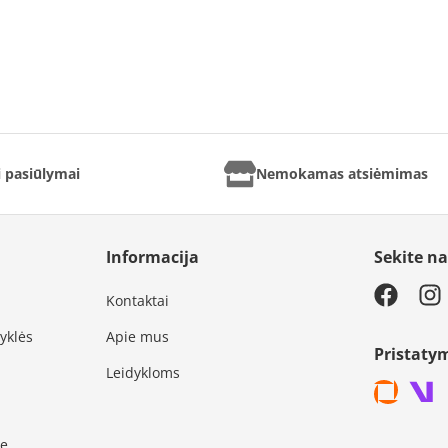
ai pasiūlymai
Nemokamas atsiėmimas
Informacija
Sekite n
Kontaktai
syklės
Apie mus
Pristaty
Leidykloms
je