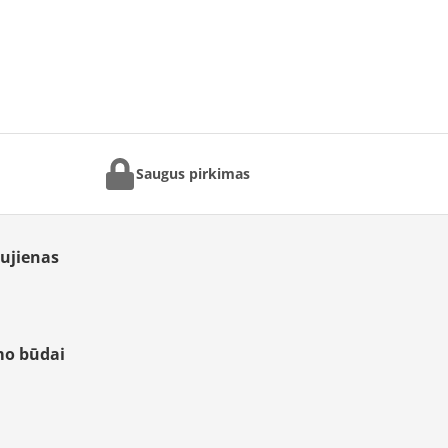
Saugus pirkimas
aujienas
mo būdai