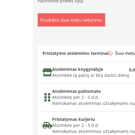
Pasirinkite prekės tipą:
Produkto šiuo metu neturime.
Pristatymo-atsiėmimo terminai
Šiuo met
Atsiėmimas knygynėlyje
0,0
Atsiimkite tą pačią ar kitą darbo dieną
Atsiėmimas paštomate
Atsiimkite per 2 - 5 d.d.
Nemokamas atsiėmimas užsakymams nu
Pristatymas kurjeriu
Atsiimkite per 2 - 5 d.d.
Nemokamas atsiėmimas užsakymams nu