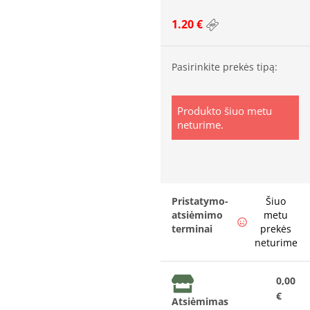
1.20 €
Pasirinkite prekės tipą:
Produkto šiuo metu
neturime.
Pristatymo-
Šiuo
atsiėmimo
metu
terminai
prekės
neturime
0,00
€
Atsiėmimas