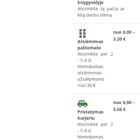
knygynėlyje
Atsiimkite tą pačią ar
kitą darbo dieną
nuo 0,00 –
3.20 €
Atsiėmimas
paštomate
Atsiimkite per 2
- 5 d.d.
Nemokamas
atsiėmimas
užsakymams
nuo 30 €
nuo 0,00 –
3.50 €
Pristatymas
kurjeriu
Atsiimkite per 2
- 5 d.d.
Nemokamas