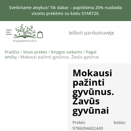
Sveikiname atvykus! Tik dabar – papildoma 20% nuolaida
visoms prekėms su kodu START20.
Pradžia
/
Visos prekės
/
Knygos vaikams
/
Pagal
amžių
/ Mokausi pažinti gyvūnus. Žavūs gyvūnai
Mokausi
pažinti
gyvūnus.
Žavūs
gyvūnai
Prekės kodas:
9786094402449