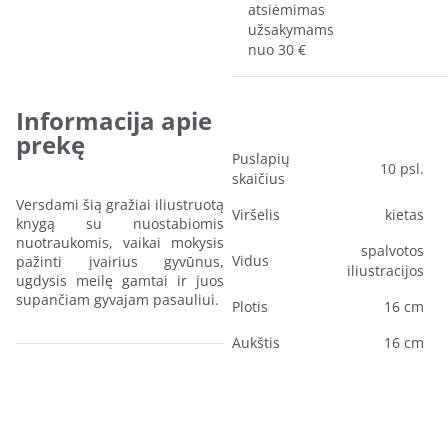
atsiėmimas
užsakymams
nuo 30 €
Informacija apie
prekę
Puslapių
10 psl.
skaičius
Versdami šią gražiai iliustruotą
Viršelis
kietas
knygą su nuostabiomis
nuotraukomis, vaikai mokysis
spalvotos
Vidus
pažinti įvairius gyvūnus,
iliustracijos
ugdysis meilę gamtai ir juos
supančiam gyvajam pasauliui.
Plotis
16 cm
Aukštis
16 cm