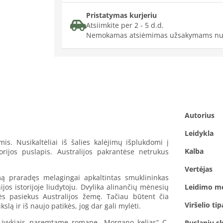
Pristatymas kurjeriu
Atsiimkite per 2 - 5 d.d.
Nemokamas atsiėmimas užsakymams nu
Autorius
Leidykla
is. Nusikaltėliai iš šalies kalėjimų išplukdomi į
Kalba
rijos puslapis. Australijos pakrantėse netrukus
Vertėjas
ą praradęs melagingai apkaltintas smuklininkas
os istorijoje liudytoju. Dvylika alinančių mėnesių
Leidimo m
dės pasiekus Australijos žemę. Tačiau būtent čia
Viršelio tip
ą ir iš naujo patikės, jog dar gali mylėti.
ais įvykiais paremtame romane „Morgano kelias“ C.
Puslapių sk