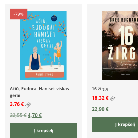
-79%
Ačiū, Eudorai Haniset viskas
16 žirgų
gerai
18.32 €
3.76 €
22,90
€
22,55
€
4,70
€
Į krepšelį
Į krepšelį