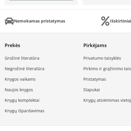
Nemokamas pristatymas
Išskirtini
Prekės
Pirkėjams
Grožinė literatūra
Privatumo taisyklės
Negrožinė literatūra
Pirkimo ir grąžinimo tai
Knygos vaikams
Pristatymas
Naujos knygos
Slapukai
Knygų komplektai
Knygų atsiėmimas vieto
Knygų išpardavimas