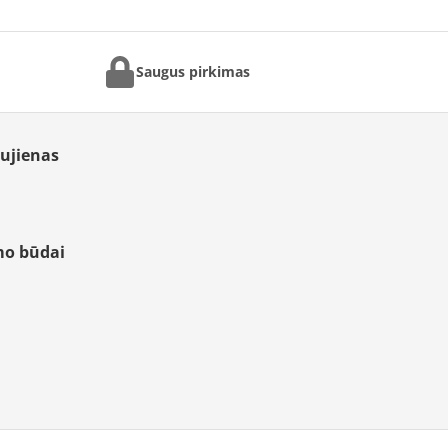
Saugus pirkimas
aujienas
mo būdai