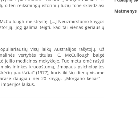
į, o ten reikšmingų istorinių lūžių fone skleidžiasi
Matmenys
do McCullough meistrystę. […] Neužmirštamo knygos
oriją, jog galima teigti, kad tai vienas geriausių
uliariausių visų laikų Australijos rašytojų. Už
onalinės vertybės titulas. C. McCullough baigė
tė Jeilio medicinos mokykloje. Tuo metu ėmė rašyti
i mokslininkės kruopštumą, žmogaus psichologijos
ėčių paukščiai“ (1977), kuris iki šių dienų visame
 parašė daugiau nei 20 knygų. „Morgano kelias“ –
 imperijos laikus.