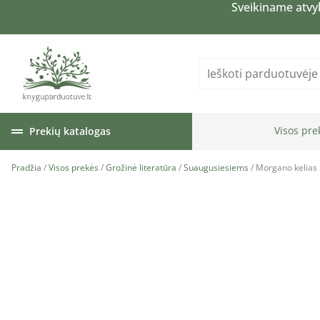
Sveikiname atvy
Visos pre
Prekių katalogas
Pradžia
/
Visos prekės
/
Grožinė literatūra
/
Suaugusiesiems
/ Morgano kelias