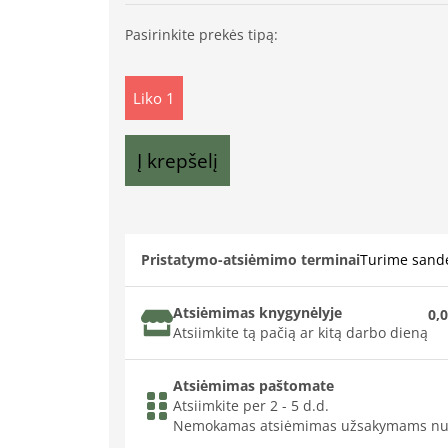
Pasirinkite prekės tipą:
Liko 1
Į krepšelį
Pristatymo-atsiėmimo terminai
Turime sande
Atsiėmimas knygynėlyje
0,0
Atsiimkite tą pačią ar kitą darbo dieną
Atsiėmimas paštomate
Atsiimkite per 2 - 5 d.d.
Nemokamas atsiėmimas užsakymams nu