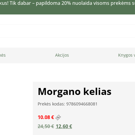
kus! Tik dabar – papildoma 20% nuolaida visoms prekėms 
kės
Akcijos
Knygos 
Morgano kelias
Prekės kodas: 9786094668081
10.08 €
24,50
€
12,60
€