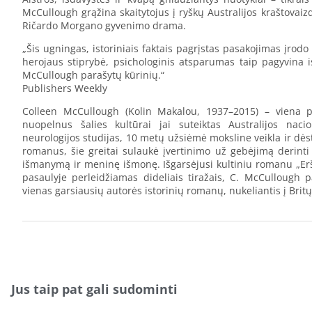
McCullough grąžina skaitytojus į ryškų Australijos kraštovaizd
Ričardo Morgano gyvenimo drama.
„Šis ugningas, istoriniais faktais pagrįstas pasakojimas įro
herojaus stiprybė, psichologinis atsparumas taip pagyvina ist
McCullough parašytų kūrinių.“
Publishers Weekly
Colleen McCullough (Kolin Makalou, 1937–2015) – viena pop
nuopelnus šalies kultūrai jai suteiktas Australijos naci
neurologijos studijas, 10 metų užsiėmė moksline veikla ir dės
romanus, šie greitai sulaukė įvertinimo už gebėjimą derint
išmanymą ir meninę išmonę. Išgarsėjusi kultiniu romanu „Eršk
pasaulyje perleidžiamas dideliais tiražais, C. McCullough
vienas garsiausių autorės istorinių romanų, nukeliantis į Britų
Jus taip pat gali sudominti