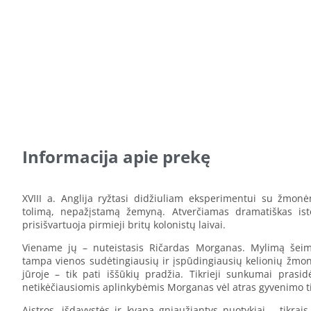
Informacija apie prekę
XVIII a. Anglija ryžtasi didžiuliam eksperimentui su žmonėm
tolimą, nepažįstamą žemyną. Atverčiamas dramatiškas isto
prisišvartuoja pirmieji britų kolonistų laivai.
Viename jų – nuteistasis Ričardas Morganas. Mylimą šeim
tampa vienos sudėtingiausių ir įspūdingiausių kelionių žmonij
jūroje – tik pati iššūkių pradžia. Tikrieji sunkumai prasi
netikėčiausiomis aplinkybėmis Morganas vėl atras gyvenimo tiksl
Aistros, išdavystės ir kvapą gniaužiantys nuotykiai – tikr