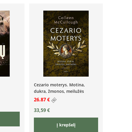
Cezario moterys. Motina,
dukra, žmonos, meilužės
26.87 €
33,59
€
Į krepšelį