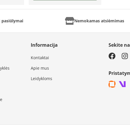
ai pasiūlymai
Nemokamas atsiėmimas
Informacija
Sekite n
Kontaktai
syklės
Apie mus
Pristaty
Leidykloms
je