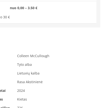
nuo 0,00 – 3.50 €
o 30 €
Colleen McCullough
Tyto alba
Lietuvių kalba
Rasa Akstinienė
etai
2024
as
Kietas
aičius
726