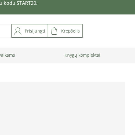
su kodu START20.
Prisijungti
Krepšelis
vaikams
Knygų komplektai