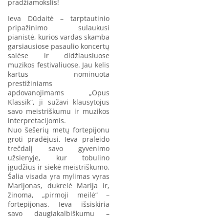
pradžiamokslis!
Ieva Dūdaitė – tarptautinio
pripažinimo sulaukusi
pianistė, kurios vardas skamba
garsiausiose pasaulio koncertų
salėse ir didžiausiuose
muzikos festivaliuose. Jau kelis
kartus nominuota
prestižiniams
apdovanojimams „Opus
Klassik“, ji sužavi klausytojus
savo meistriškumu ir muzikos
interpretacijomis.
Nuo šešerių metų fortepijonu
groti pradėjusi, Ieva praleido
trečdalį savo gyvenimo
užsienyje, kur tobulino
įgūdžius ir siekė meistriškumo.
Šalia visada yra mylimas vyras
Marijonas, dukrelė Marija ir,
žinoma, „pirmoji meilė“ –
fortepijonas. Ieva išsiskiria
savo daugiakalbiškumu –