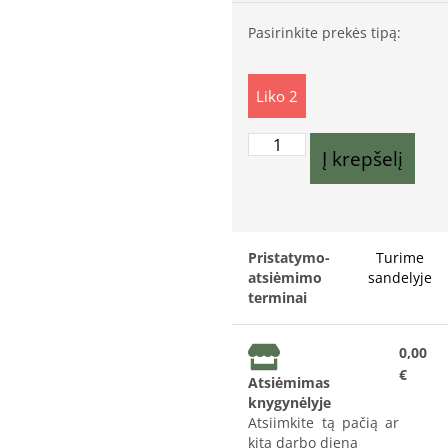
Pasirinkite prekės tipą:
Liko 2
Į krepšelį
Pristatymo-
Turime
atsiėmimo
sandelyje
terminai
0,00
€
Atsiėmimas
knygynėlyje
Atsiimkite tą pačią ar
kitą darbo dieną