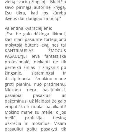
vieną svarbų žingsnį – išleidžia
savo pirmąją autorinę knygą.
Esu tikra, kad jos kūryba
įkvėps dar daugiau žmonių.“
Valentina Kvaraciejienė:
„Esu be galo dėkinga likimui,
kad man pasiuntė fortepijono
mokytoją būtent Ievą, nes tai
KANTRIAUSIAS ŽMOGUS
PASAULYJE! Ieva fantastiška
profesionalė, mokanti ne tik
perteikti žinias ir žingsnis po
žingsnio, sistemingai ir
disciplinuotai išmokino mane
groti pianinu nuo pradmenų.
Niekada nėra pasijuokusi,
pašaipiai pasakiusi ar
pažeminusi už klaidas! Be galo
empatiška ir nuolat palaikanti!
Mokino mane su meile, o Jos
meilė profesijai tiesiog
užkrečia ir mokinius. Visam
pasauliui galiu pasakyti tik