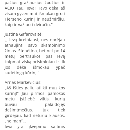
pačius gražiausius žodžius ir
AČIŪ Tau, Ieva! Tavo dėka aš
visam gyvenimui išmokau groti
Tierseno kūrinį ir neužmiršiu,
kaip ir važiuoti dviračiu.“
Justina Gafarovaitė:
„Į Ievą kreipiausi, nes norėjau
atnaujinti savo skambinimo
žinias. Stebėtina, bet net po 14
metų pertraukos pas Ievą
kaipmat viską prisiminiau ir tik
jos dėka išmokau ypač
sudėtingą kūrinį.“
Arnas Markevičius:
„Aš išties galiu atlikti muzikos
kūrinį!“ Jau pirmos pamokos
metu įsižiebė viltis, kurią
buvau palaidojęs
dešimtmečius. Juk tiek
girdėjau, kad neturiu klausos,
„ne man“…
Ieva yra įkvėpimo šaltinis