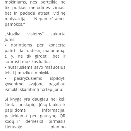
mokiniams, nes perteikia ne
tik puikias metodines žinias,
bet ir padeda atrasti vidinę
motyvaciją. Nepamirštamos
pamokos.“
„Muzika visiems“ sukurta
Jums:
• norintiems per koncertą
patirti dar didesnį malonumą,
t. y. ne tik girdėti, bet ir
suprasti muzikos kalbą;
• nutarusiems savo mažuosius
leisti į muzikos mokyklą;
• pasiryžusiems išpildyti
gyvenimo svajonę pagaliau
išmokti skambinti fortepijonu.
Ši knyga yra daugiau nei keli
šimtai puslapių. Jūsų laukia ir
papildoma informacija,
pasiekiama per gausybę QR
kodų, ir – dėmesio! – pirmasis
Lietuvoje pianino