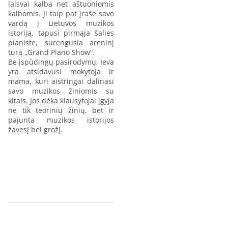
laisvai kalba net aštuoniomis
kalbomis. Ji taip pat įrašė savo
vardą į Lietuvos muzikos
istoriją, tapusi pirmąja šalies
pianiste, surengusia areninį
turą „Grand Piano Show“.
Be įspūdingų pasirodymų, Ieva
yra atsidavusi mokytoja ir
mama, kuri aistringai dalinasi
savo muzikos žiniomis su
kitais. Jos dėka klausytojai įgyja
ne tik teorinių žinių, bet ir
pajunta muzikos istorijos
žavesį bei grožį.