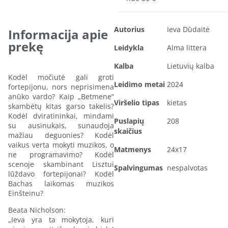
Autorius
Ieva Dūdaitė
Informacija apie
prekę
Leidykla
Alma littera
Kalba
Lietuvių kalba
Kodėl močiutė gali groti
Leidimo metai
2024
fortepijonu, nors neprisimena
anūko vardo? Kaip „Betmene“
Viršelio tipas
kietas
skambėtų kitas garso takelis?
Kodėl dviratininkai, mindami
Puslapių
208
su ausinukais, sunaudoja
skaičius
mažiau deguonies? Kodėl
vaikus verta mokyti muzikos, o
Matmenys
24x17
ne programavimo? Kodėl
scenoje skambinant Lisztui
Spalvingumas
nespalvotas
lūždavo fortepijonai? Kodėl
Bachas laikomas muzikos
Einšteinu?
Beata Nicholson:
„Ieva yra ta mokytoja, kuri