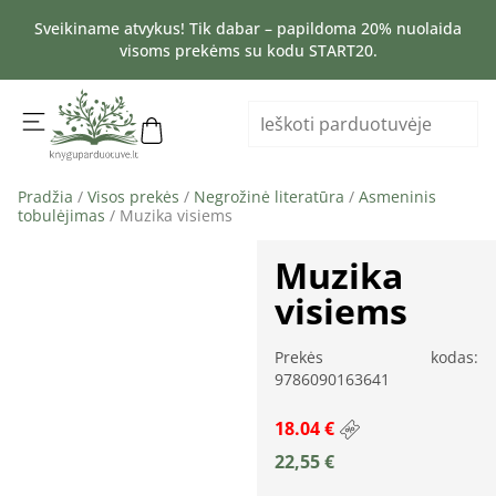
Sveikiname atvykus! Tik dabar – papildoma 20% nuolaida
visoms prekėms su kodu START20.
Pradžia
/
Visos prekės
/
Negrožinė literatūra
/
Asmeninis
tobulėjimas
/ Muzika visiems
Muzika
visiems
Prekės kodas:
9786090163641
18.04 €
22,55
€