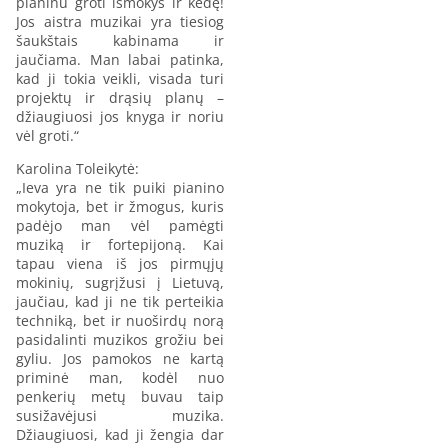
pianinu groti išmokys ir kėdę!
Jos aistra muzikai yra tiesiog
šaukštais kabinama ir
jaučiama. Man labai patinka,
kad ji tokia veikli, visada turi
projektų ir drąsių planų –
džiaugiuosi jos knyga ir noriu
vėl groti.“
Karolina Toleikytė:
„Ieva yra ne tik puiki pianino
mokytoja, bet ir žmogus, kuris
padėjo man vėl pamėgti
muziką ir fortepijoną. Kai
tapau viena iš jos pirmųjų
mokinių, sugrįžusi į Lietuvą,
jaučiau, kad ji ne tik perteikia
techniką, bet ir nuoširdų norą
pasidalinti muzikos grožiu bei
gyliu. Jos pamokos ne kartą
priminė man, kodėl nuo
penkerių metų buvau taip
susižavėjusi muzika.
Džiaugiuosi, kad ji žengia dar