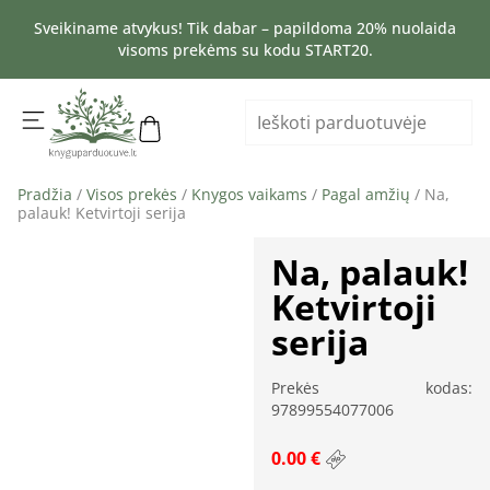
Sveikiname atvykus! Tik dabar – papildoma 20% nuolaida
visoms prekėms su kodu START20.
Pradžia
/
Visos prekės
/
Knygos vaikams
/
Pagal amžių
/ Na,
palauk! Ketvirtoji serija
Na, palauk!
Ketvirtoji
serija
Prekės kodas:
97899554077006
0.00 €