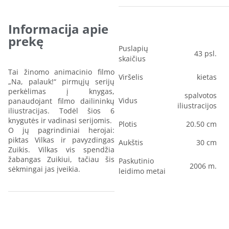
Informacija apie
prekę
Puslapių
43 psl.
skaičius
Tai žinomo animacinio filmo
Viršelis
kietas
„Na, palauk!“ pirmųjų serijų
perkėlimas į knygas,
spalvotos
Vidus
panaudojant filmo dailininkų
iliustracijos
iliustracijas. Todėl šios 6
knygutės ir vadinasi serijomis.
Plotis
20.50 cm
O jų pagrindiniai herojai:
piktas Vilkas ir pavyzdingas
Aukštis
30 cm
Zuikis. Vilkas vis spendžia
žabangas Zuikiui, tačiau šis
Paskutinio
2006 m.
sėkmingai jas įveikia.
leidimo metai