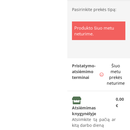
Pasirinkite prekės tipą:
Produkto šiuo metu
neturime.
Pristatymo-
Šiuo
atsiėmimo
metu
terminai
prekės
neturime
0,00
€
Atsiėmimas
knygynėlyje
Atsiimkite tą pačią ar
kitą darbo dieną