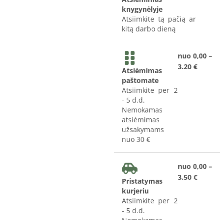
knygynėlyje
Atsiimkite tą pačią ar
kitą darbo dieną
nuo 0,00 –
3.20 €
Atsiėmimas
paštomate
Atsiimkite per 2
- 5 d.d.
Nemokamas
atsiėmimas
užsakymams
nuo 30 €
nuo 0,00 –
3.50 €
Pristatymas
kurjeriu
Atsiimkite per 2
- 5 d.d.