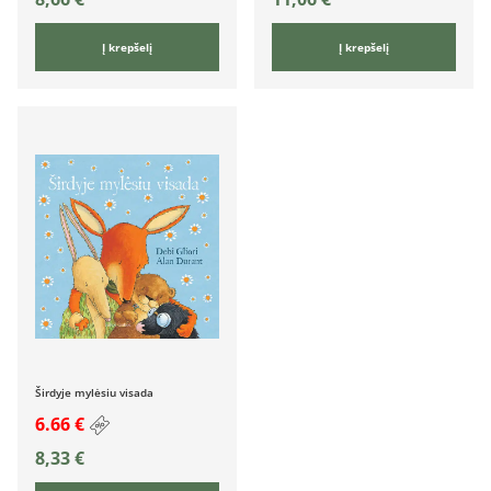
Į krepšelį
Į krepšelį
Širdyje mylėsiu visada
6.66 €
8,33
€