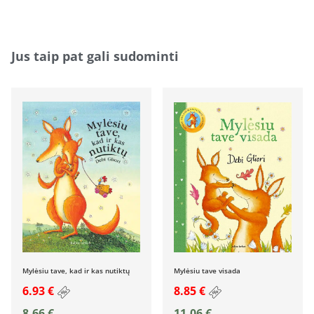
Jus taip pat gali sudominti
Mylėsiu tave, kad ir kas nutiktų
Mylėsiu tave visada
6.93 €
8.85 €
8,66
€
11,06
€