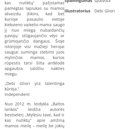
Spalvingumas
spalvota
kas nutiktų“ pažįstamas
pamėgtas lapiukas su mamos
Iliustratorius
Debi Gliori
atvaizdu įtikins, kad bet
kurioje pasaulio vietoje
kiekvieno vaikelio mama saugo
jį nuo miegą nubaidančių
pavojų: stūgaujančio vėjo ar
grūmojančio dangaus. Šioje
istorijoje visi mažieji herojai
saugiai suminga stebimi juos
mylinčios mamos, kurios
rūpestis tarsi šilta antklodė
apgaubia saldžiu nakties
miegu.
„Debi Gliori yra talentinga
kūrėja.“
Independent
Nuo 2012 m. leidykla „Baltos
lankos“ leidžia autorės
bestselerį „Mylėsiu tave, kad ir
kas nutiktų“ apie amžiną
mamos meilę – meilę be jokių