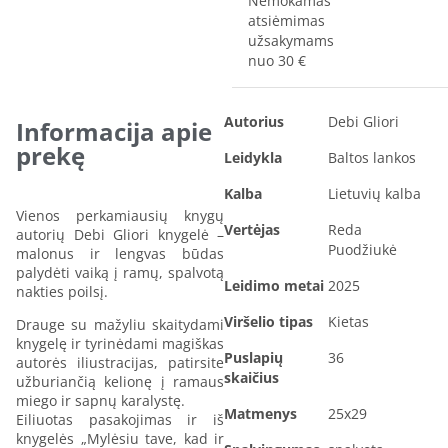
Nemokamas
atsiėmimas
užsakymams
nuo 30 €
Autorius
Debi Gliori
Informacija apie
prekę
Leidykla
Baltos lankos
Kalba
Lietuvių kalba
Vienos perkamiausių knygų
Vertėjas
Reda
autorių Debi Gliori knygelė –
Puodžiukė
malonus ir lengvas būdas
palydėti vaiką į ramų, spalvotą
Leidimo metai
2025
nakties poilsį.
Viršelio tipas
Kietas
Drauge su mažyliu skaitydami
knygelę ir tyrinėdami magiškas
Puslapių
36
autorės iliustracijas, patirsite
skaičius
užburiančią kelionę į ramaus
miego ir sapnų karalystę.
Matmenys
25x29
Eiliuotas pasakojimas ir iš
knygelės „Mylėsiu tave, kad ir