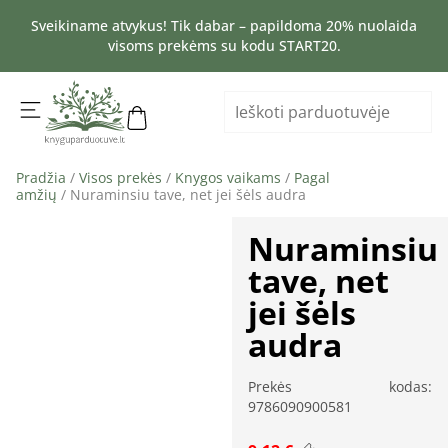
Sveikiname atvykus! Tik dabar – papildoma 20% nuolaida
visoms prekėms su kodu START20.
Pradžia
/
Visos prekės
/
Knygos vaikams
/
Pagal
amžių
/ Nuraminsiu tave, net jei šėls audra
Nuraminsiu
tave, net
jei šėls
audra
Prekės kodas:
9786090900581