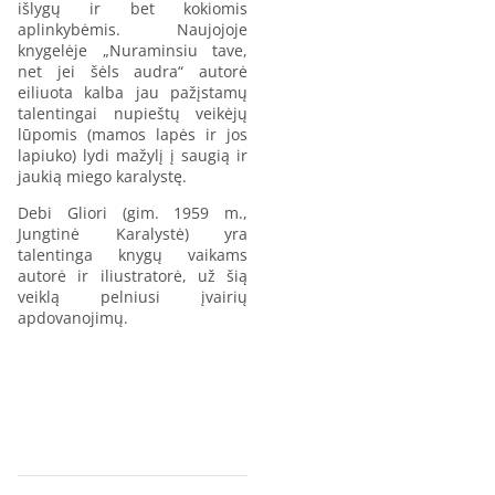
išlygų ir bet kokiomis
aplinkybėmis. Naujojoje
knygelėje „Nuraminsiu tave,
net jei šėls audra“ autorė
eiliuota kalba jau pažįstamų
talentingai nupieštų veikėjų
lūpomis (mamos lapės ir jos
lapiuko) lydi mažylį į saugią ir
jaukią miego karalystę.
Debi Gliori (gim. 1959 m.,
Jungtinė Karalystė) yra
talentinga knygų vaikams
autorė ir iliustratorė, už šią
veiklą pelniusi įvairių
apdovanojimų.