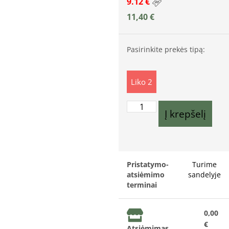
9.12 €
11,40
€
Pasirinkite prekės tipą:
Liko 2
Į krepšelį
Pristatymo-
Turime
atsiėmimo
sandelyje
terminai
0,00
€
Atsiėmimas