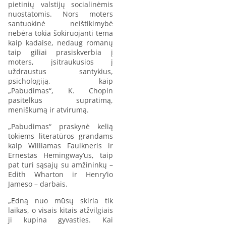
pietinių valstijų socialinėmis
nuostatomis. Nors moters
santuokinė neištikimybė
nebėra tokia šokiruojanti tema
kaip kadaise, nedaug romanų
taip giliai prasiskverbia į
moters, įsitraukusios į
uždraustus santykius,
psichologiją, kaip
„Pabudimas“, K. Chopin
pasitelkus supratimą,
meniškumą ir atvirumą.
„Pabudimas“ praskynė kelią
tokiems literatūros grandams
kaip Williamas Faulkneris ir
Ernestas Hemingway’us, taip
pat turi sąsajų su amžininkų –
Edith Wharton ir Henry’io
Jameso – darbais.
„Edną nuo mūsų skiria tik
laikas, o visais kitais atžvilgiais
ji kupina gyvasties. Kai