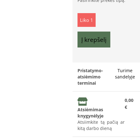
Pasirinkite prekės tipą:
Liko 1
Į krepšelį
Pristatymo-
Turime
atsiėmimo
sandelyje
terminai
0,00
€
Atsiėmimas
knygynėlyje
Atsiimkite tą pačią ar
kitą darbo dieną