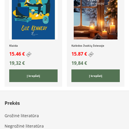
Klaida
Kalėdos žvakių šviesoje
15.46 €
15.87 €
19,32
€
19,84
€
Į krepšelį
Į krepšelį
Prekės
Grožinė literatūra
Negrožinė literatūra