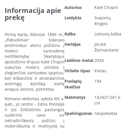
Autorius
Kate Chopin
Informacija apie
prekę
Leidykla
Svajonių
knygos
Kalba
Lietuvių kalba
Pirmą kartą išleistas 1899 m.,
„Pabudimas“ šokiravo
Vertėjas
Jūratė
amžininkus atviru požiūriu į
Žeimantienė
moters santuokinę
neištikimybę. Skaitytojus
Leidimo metai
2024
apstulbino drąsus Kate Chopin
sukurtas moters, įviliotos į
Viršelio tipas
Kietas
slegiančios santuokos spąstus,
bet ieškančios ir atrandančios
Puslapių
194
aistringą kūnišką meilę
skaičius
anapus šeimos, portretas.
Matmenys
14,0x21,0x1,6
Romano veiksmas vyksta XIX a.
cm
pab., jo centre – Edna Ponteljė
ir jos žūtbūtinės pastangos
Spalvingumas
nespalvotas
suderinti savo vis
netradiciškesnį požiūrį į
moteriškumą ir motinystę su