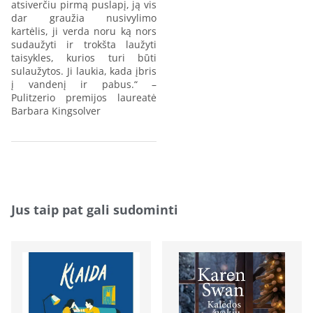
atsiverčiu pirmą puslapį, ją vis
dar graužia nusivylimo
kartėlis, ji verda noru ką nors
sudaužyti ir trokšta laužyti
taisykles, kurios turi būti
sulaužytos. Ji laukia, kada įbris
į vandenį ir pabus.“ –
Pulitzerio premijos laureatė
Barbara Kingsolver
Jus taip pat gali sudominti