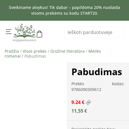
Sveikiname atvykus! Tik dabar – papildoma 20% nuolaida
visoms prekėms su kodu START20.
Pradžia
/
Visos prekės
/
Grožinė literatūra
/
Meilės
romanai
/ Pabudimas
Pabudimas
Prekės kodas:
9786090309612
9.24 €
11,55
€