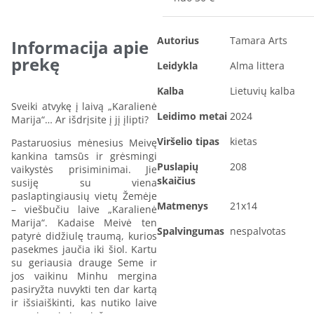
Autorius
Tamara Arts
Informacija apie
prekę
Leidykla
Alma littera
Kalba
Lietuvių kalba
Sveiki atvykę į laivą „Karalienė
Leidimo metai
2024
Marija“… Ar išdrįsite į jį įlipti?
Viršelio tipas
kietas
Pastaruosius mėnesius Meivę
kankina tamsūs ir grėsmingi
Puslapių
208
vaikystės prisiminimai. Jie
skaičius
susiję su viena
paslaptingiausių vietų Žemėje
Matmenys
21x14
– viešbučiu laive „Karalienė
Marija“. Kadaise Meivė ten
Spalvingumas
nespalvotas
patyrė didžiulę traumą, kurios
pasekmes jaučia iki šiol. Kartu
su geriausia drauge Seme ir
jos vaikinu Minhu mergina
pasiryžta nuvykti ten dar kartą
ir išsiaiškinti, kas nutiko laive