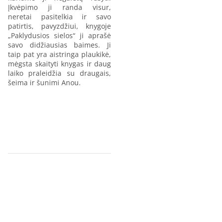
Įkvėpimo ji randa visur,
neretai pasitelkia ir savo
patirtis, pavyzdžiui, knygoje
„Paklydusios sielos“ ji aprašė
savo didžiausias baimes. Ji
taip pat yra aistringa plaukikė,
mėgsta skaityti knygas ir daug
laiko praleidžia su draugais,
šeima ir šunimi Anou.