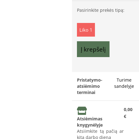
Pasirinkite prekės tipą:
Liko 1
Į krepšelį
Pristatymo-
Turime
atsiėmimo
sandelyje
terminai
0,00
€
Atsiėmimas
knygynėlyje
Atsiimkite tą pačią ar
kitą darbo dieną