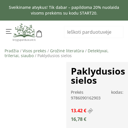
Sveikiname atvykus! Tik dabar – papildoma 20% nuolaida
visoms prekėms su kodu START20.
Pradžia
/
Visos prekės
/
Grožinė literatūra
/
Detektyvai,
trileriai, siaubo
/ Paklydusios sielos
Paklydusios
sielos
Prekės kodas:
9786090162903
13.42 €
16,78
€