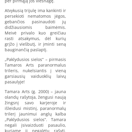
per pirmąją jos viešnagę.
Atvykusią trijulę ima kankinti ir
persekioti nematomos jėgos,
gebančios pasinaudoti jų
didžiausiomis baimėmis.
Meivė privalo kuo greičiau
rasti atsakymus, dėl kurių
grįžo į viešbutį, ir įminti seną
bauginančią paslaptį.
„Paklydusios sielos“ – pirmasis
Tamaros Arts paranormalus
trileris, nukelsiantis į vieną
garsiausių vaiduoklių laivų
pasaulyje!
Tamara Arts (g. 2000) – jauna
olandų rašytoja, žengusi naują
žingsnį savo karjeroje ir
išleidusi mistinį, paranormalų
trilerį jaunimui anglų kalba
„Paklydusios sielos“. Tamara
negali įsivaizduoti pasaulio,
kuriame ji negalėtų rašyti.