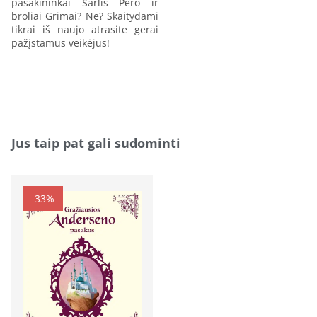
pasakininkai Šarlis Pero ir
broliai Grimai? Ne? Skaitydami
tikrai iš naujo atrasite gerai
pažįstamus veikėjus!
Jus taip pat gali sudominti
-33%