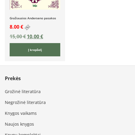
Gražiausios Anderseno pasakos
8.00 €
15,00
€
10,00
€
Į krepšelį
Prekės
Grožinė literatūra
Negrožinė literatūra
Knygos vaikams
Naujos knygos
Knygų komplektai