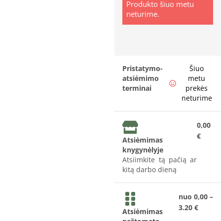
Produkto šiuo metu
neturime.
Pristatymo-
Šiuo
atsiėmimo
metu
terminai
prekės
neturime
0,00
€
Atsiėmimas
knygynėlyje
Atsiimkite tą pačią ar
kitą darbo dieną
nuo 0,00 –
3.20 €
Atsiėmimas