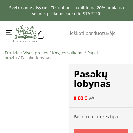
Sveikiname atvykus! Tik dabar – papildoma 20% nuolaida
visoms prekėms su kodu START20.
Pradžia
/
Visos prekės
/
Knygos vaikams
/
Pagal
amžių
/ Pasakų lobynas
Pasakų
lobynas
0.00 €
Pasirinkite prekės tipą: