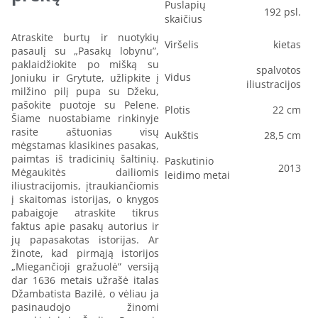
Puslapių
192 psl.
skaičius
Atraskite burtų ir nuotykių
Viršelis
kietas
pasaulį su „Pasakų lobynu”,
paklaidžiokite po mišką su
spalvotos
Vidus
Joniuku ir Grytute, užlipkite į
iliustracijos
milžino pilį pupa su Džeku,
pašokite puotoje su Pelene.
Plotis
22 cm
Šiame nuostabiame rinkinyje
rasite aštuonias visų
Aukštis
28,5 cm
mėgstamas klasikines pasakas,
paimtas iš tradicinių šaltinių.
Paskutinio
2013
Mėgaukitės dailiomis
leidimo metai
iliustracijomis, įtraukiančiomis
į skaitomas istorijas, o knygos
pabaigoje atraskite tikrus
faktus apie pasakų autorius ir
jų papasakotas istorijas. Ar
žinote, kad pirmąją istorijos
„Miegančioji gražuolė” versiją
dar 1636 metais užrašė italas
Džambatista Bazilė, o vėliau ja
pasinaudojo žinomi