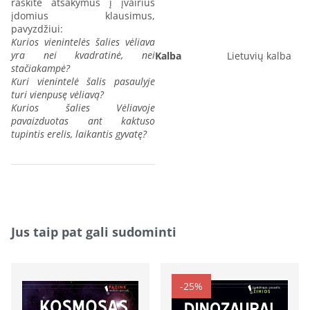
raskite atsakymus į įvairius
įdomius klausimus,
pavyzdžiui:
Kurios vienintelės šalies vėliava
yra nei kvadratinė, nei
Kalba
Lietuvių kalba
stačiakampė?
Kuri vienintelė šalis pasaulyje
turi vienpusę vėliavą?
Kurios šalies Vėliavoje
pavaizduotas ant kaktuso
tupintis erelis, laikantis gyvatę?
Jus taip pat gali sudominti
-25%