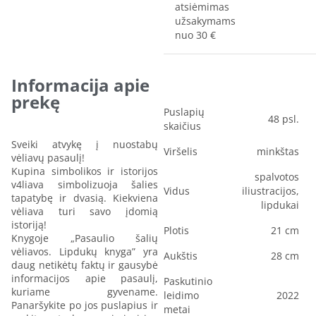
atsiėmimas
užsakymams
nuo 30 €
Informacija apie
prekę
Puslapių
48 psl.
skaičius
Sveiki atvykę į nuostabų
Viršelis
minkštas
vėliavų pasaulį!
Kupina simbolikos ir istorijos
spalvotos
v4liava simbolizuoja šalies
Vidus
iliustracijos,
tapatybę ir dvasią. Kiekviena
lipdukai
vėliava turi savo įdomią
istoriją!
Plotis
21 cm
Knygoje „Pasaulio šalių
vėliavos. Lipdukų knyga” yra
Aukštis
28 cm
daug netikėtų faktų ir gausybė
informacijos apie pasaulį,
Paskutinio
kuriame gyvename.
leidimo
2022
Panaršykite po jos puslapius ir
metai