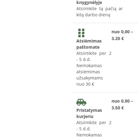
knygynėlyje
Atsiimkite tą pačią ar
kitą darbo dieną
nuo 0,00 –
3.20 €
Atsiėmimas
paštomate
Atsiimkite per 2
- 5 d.d.
Nemokamas
atsiėmimas
užsakymams
nuo 30 €
nuo 0,00 –
3.50 €
Pristatymas
kurjeriu
Atsiimkite per 2
- 5 d.d.
Nemokamas