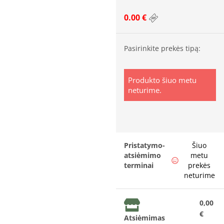
0.00 €
Pasirinkite prekės tipą:
Produkto šiuo metu
neturime.
Pristatymo-
Šiuo
atsiėmimo
metu
terminai
prekės
neturime
0,00
€
Atsiėmimas