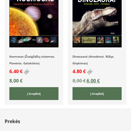
Kosmosas (Žvaigždžių sistemos.
Dinozaurai (Atradimai. Rūšys.
Planetos. Galaktikos)
Išnykimas)
6.40 €
4.80 €
8,00
€
8,00
€
6,00
€
Į krepšelį
Į krepšelį
Prekės