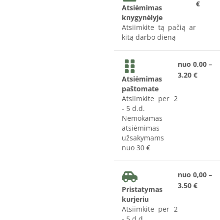
€
Atsiėmimas
knygynėlyje
Atsiimkite tą pačią ar
kitą darbo dieną
nuo 0,00 –
3.20 €
Atsiėmimas
paštomate
Atsiimkite per 2
- 5 d.d.
Nemokamas
atsiėmimas
užsakymams
nuo 30 €
nuo 0,00 –
3.50 €
Pristatymas
kurjeriu
Atsiimkite per 2
- 5 d.d.