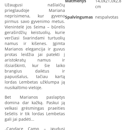
Matmenys
14,0x21,0x2,8
Užaugusi našlaičių
cm
prieglaudoje Mariana
neprisimena, kur gyveno
Spalvingumas
nespalvotas
pirmus savo gyvenimo metus.
Vienintelė jos šeima – būrelis
geraširdžių keistuolių, kurie
verčiasi švarindami turtuolių
namus ir kišenes. Įgimta
Marianos elegancija ir guvus
protas leidžia jai patekti į
aristokratų namus ir
išsiaiškinti, kur šie laiko
brangius daiktus ir
papuošalus, tačiau kartą
lordas Lembetas užklumpa ją
nusikaltimo vietoje.
Bet Marianos paslaptys
domina dar kažką. Paskui ją
velkasi grėsmingas praeities
šešėlis ir tik lordas Lembetas
gali jai padėti…
„Candace Camp – įgudusi