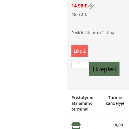
14.98 €
18,72
€
Pasirinkite prekės tipą:
Liko 2
Į krepšelį
Pristatymo-
Turime
atsiėmimo
sandelyje
terminai
0,00