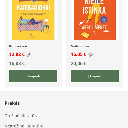
Kambariokai
Meilė ištinka
12.82 €
16.05 €
16,03
€
20,06
€
Į krepšelį
Į krepšelį
Prekės
Grožinė literatūra
Negrožinė literatūra