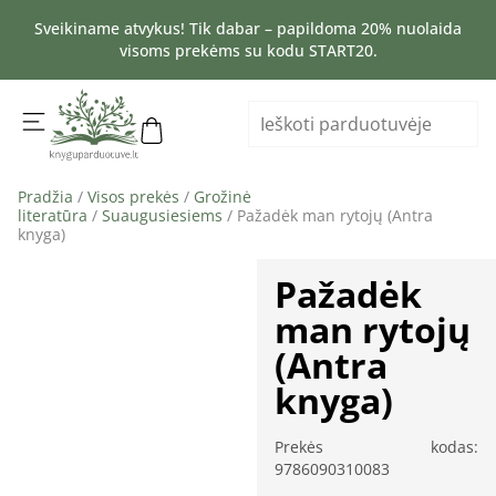
Sveikiname atvykus! Tik dabar – papildoma 20% nuolaida
visoms prekėms su kodu START20.
Pradžia
/
Visos prekės
/
Grožinė
literatūra
/
Suaugusiesiems
/ Pažadėk man rytojų (Antra
knyga)
Pažadėk
man rytojų
(Antra
knyga)
Prekės kodas:
9786090310083