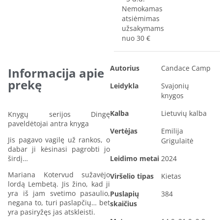
Nemokamas
atsiėmimas
užsakymams
nuo 30 €
Autorius
Candace Camp
Informacija apie
prekę
Leidykla
Svajonių
knygos
Kalba
Lietuvių kalba
Knygų serijos Dingę
paveldėtojai antra knyga
Vertėjas
Emilija
Jis pagavo vagilę už rankos, o
Grigulaitė
dabar ji kėsinasi pagrobti jo
širdį…
Leidimo metai
2024
Mariana Kotervud sužavėjo
Viršelio tipas
Kietas
lordą Lembetą. Jis žino, kad ji
yra iš jam svetimo pasaulio,
Puslapių
384
negana to, turi paslapčių… bet
skaičius
yra pasiryžęs jas atskleisti.