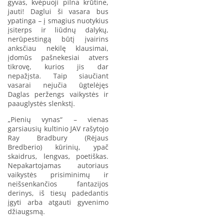
gyvas, kvėpuoji pilna krūtine,
jauti! Daglui ši vasara bus
ypatinga – į smagius nuotykius
įsiterps ir liūdnų dalykų,
nerūpestingą būtį įvairins
anksčiau nekilę klausimai,
įdomūs pašnekesiai atvers
tikrovę, kurios jis dar
nepažįsta. Taip siaučiant
vasarai nejučia ūgtelėjęs
Daglas peržengs vaikystės ir
paauglystės slenkstį.
„Pienių vynas“ – vienas
garsiausių kultinio JAV rašytojo
Ray Bradbury (Rėjaus
Bredberio) kūrinių, ypač
skaidrus, lengvas, poetiškas.
Nepakartojamas autoriaus
vaikystės prisiminimų ir
neišsenkančios fantazijos
derinys, iš tiesų padedantis
įgyti arba atgauti gyvenimo
džiaugsmą.