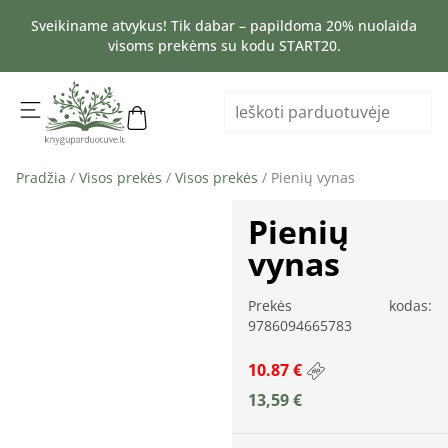
Sveikiname atvykus! Tik dabar – papildoma 20% nuolaida
visoms prekėms su kodu START20.
Pradžia
/
Visos prekės
/
Visos prekės
/ Pienių vynas
Pienių
vynas
Prekės kodas:
9786094665783
10.87 €
13,59
€