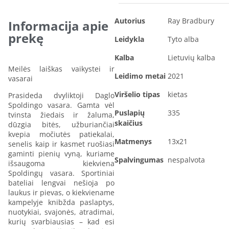
Autorius
Ray Bradbury
Informacija apie
prekę
Leidykla
Tyto alba
Kalba
Lietuvių kalba
Meilės laiškas vaikystei ir
Leidimo metai
2021
vasarai
Viršelio tipas
kietas
Prasideda dvyliktoji Daglo
Spoldingo vasara. Gamta vėl
Puslapių
335
tvinsta žiedais ir žaluma,
skaičius
dūzgia bitės, užburiančiai
kvepia močiutės patiekalai,
Matmenys
13x21
senelis kaip ir kasmet ruošiasi
gaminti pienių vyną, kuriame
Spalvingumas
nespalvota
išsaugoma kiekviena
Spoldingų vasara. Sportiniai
bateliai lengvai nešioja po
laukus ir pievas, o kiekviename
kampelyje knibžda paslaptys,
nuotykiai, svajonės, atradimai,
kurių svarbiausias – kad esi