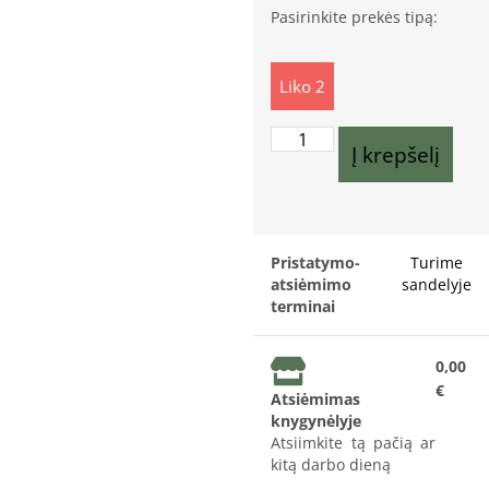
Pasirinkite prekės tipą:
Liko 2
Į krepšelį
Pristatymo-
Turime
atsiėmimo
sandelyje
terminai
0,00
€
Atsiėmimas
knygynėlyje
Atsiimkite tą pačią ar
kitą darbo dieną