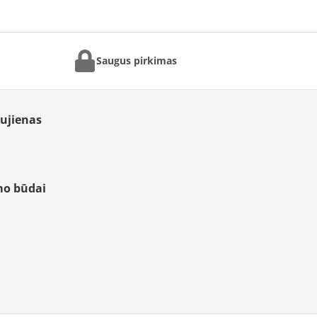
Saugus pirkimas
aujienas
mo būdai