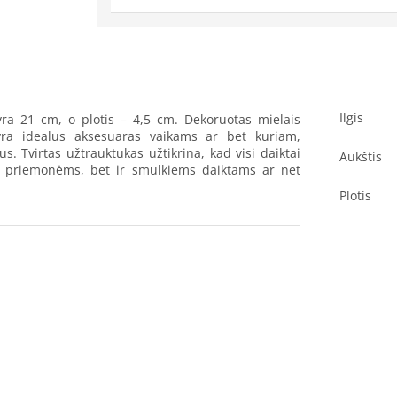
Ilgis
 yra 21 cm, o plotis – 4,5 cm. Dekoruotas mielais
 yra idealus aksesuaras vaikams ar bet kuriam,
. Tvirtas užtrauktukas užtikrina, kad visi daiktai
Aukštis
mo priemonėms, bet ir smulkiems daiktams ar net
Plotis