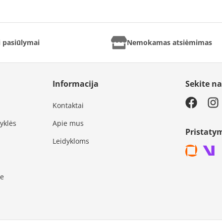
ai pasiūlymai
Nemokamas atsiėmimas
Informacija
Sekite n
Kontaktai
syklės
Apie mus
Pristaty
Leidykloms
je