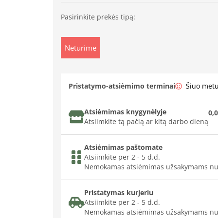
Pasirinkite prekės tipą:
Neturime
Pristatymo-atsiėmimo terminai
Šiuo met
Atsiėmimas knygynėlyje
0,0
Atsiimkite tą pačią ar kitą darbo dieną
Atsiėmimas paštomate
Atsiimkite per 2 - 5 d.d.
Nemokamas atsiėmimas užsakymams nu
Pristatymas kurjeriu
Atsiimkite per 2 - 5 d.d.
Nemokamas atsiėmimas užsakymams nu