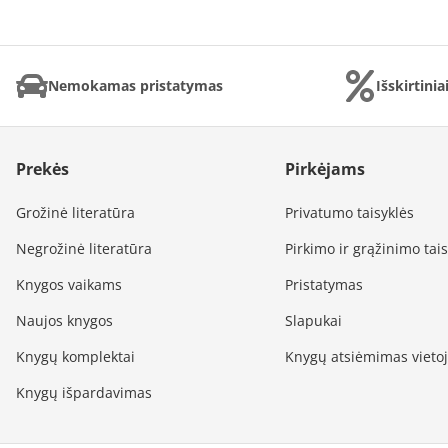
Nemokamas pristatymas
Išskirtini
Prekės
Pirkėjams
Grožinė literatūra
Privatumo taisyklės
Negrožinė literatūra
Pirkimo ir grąžinimo tai
Knygos vaikams
Pristatymas
Naujos knygos
Slapukai
Knygų komplektai
Knygų atsiėmimas vieto
Knygų išpardavimas