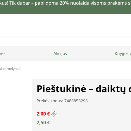
kus! Tik dabar – papildoma 20% nuolaida visoms prekėms 
kės
Akcijos
Knygos 
ėklas(mėlynas)
Pieštukinė – daiktų
Prekės kodas: 7486856296
2.00 €
2,50
€