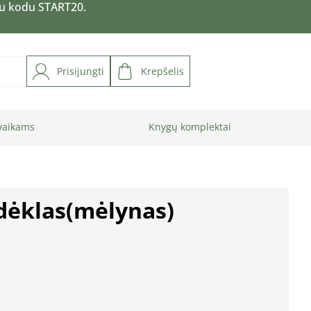
su kodu START20.
Prisijungti
Krepšelis
vaikams
Knygų komplektai
 dėklas(mėlynas)