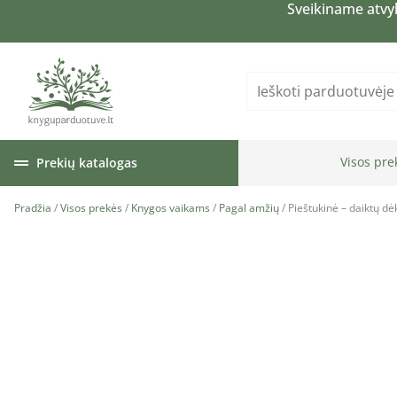
Sveikiname atvy
Visos pre
Prekių katalogas
Pradžia
/
Visos prekės
/
Knygos vaikams
/
Pagal amžių
/ Pieštukinė – daiktų d