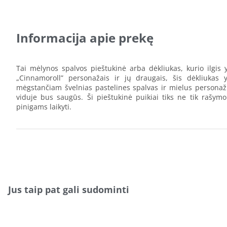
Informacija apie prekę
Tai mėlynos spalvos pieštukinė arba dėkliukas, kurio ilgis
„Cinnamoroll” personažais ir jų draugais, šis dėkliukas
mėgstančiam švelnias pastelines spalvas ir mielus personažus
viduje bus saugūs. Ši pieštukinė puikiai tiks ne tik rašy
pinigams laikyti.
Jus taip pat gali sudominti