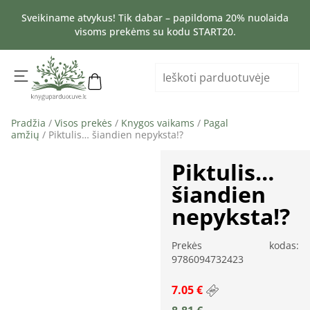
Sveikiname atvykus! Tik dabar – papildoma 20% nuolaida
visoms prekėms su kodu START20.
Pradžia
/
Visos prekės
/
Knygos vaikams
/
Pagal
amžių
/ Piktulis… šiandien nepyksta!?
Piktulis…
šiandien
nepyksta!?
Prekės kodas:
9786094732423
7.05 €