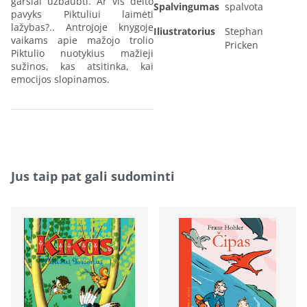
garsiai užbaubti. Ar vis dėlto
Spalvingumas
spalvota
pavyks Piktuliui laimėti
lažybas?.. Antrojoje knygoje
Iliustratorius
Stephan
vaikams apie mažojo trolio
Pricken
Piktulio nuotykius mažieji
sužinos, kas atsitinka, kai
emocijos slopinamos.
Jus taip pat gali sudominti