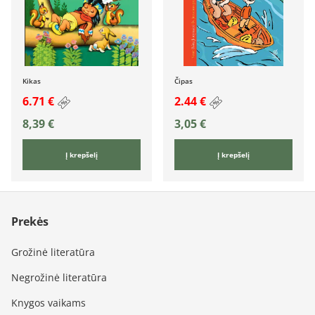
Kikas
Čipas
6.71 €
2.44 €
8,39
€
3,05
€
Į krepšelį
Į krepšelį
Prekės
Grožinė literatūra
Negrožinė literatūra
Knygos vaikams