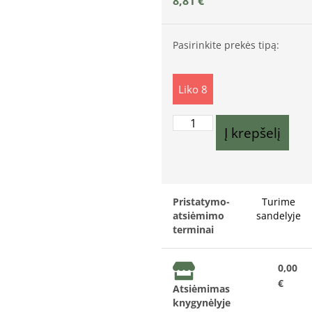
8,81
€
Pasirinkite prekės tipą:
Liko 8
Į krepšelį
Pristatymo-
Turime
atsiėmimo
sandelyje
terminai
0,00
€
Atsiėmimas
knygynėlyje