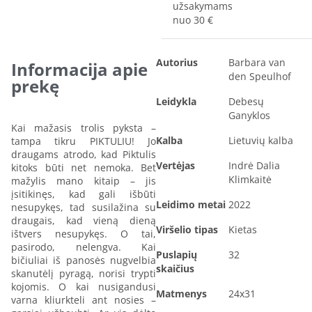
užsakymams
nuo 30 €
Autorius
Barbara van
Informacija apie
den Speulhof
prekę
Leidykla
Debesų
Ganyklos
Kai mažasis trolis pyksta –
Kalba
Lietuvių kalba
tampa tikru PIKTULIU! Jo
draugams atrodo, kad Piktulis
Vertėjas
Indrė Dalia
kitoks būti net nemoka. Bet
Klimkaitė
mažylis mano kitaip – jis
įsitikinęs, kad gali išbūti
Leidimo metai
2022
nesupykęs, tad susilažina su
draugais, kad vieną dieną
Viršelio tipas
Kietas
ištvers nesupykęs. O tai,
pasirodo, nelengva. Kai
Puslapių
32
bičiuliai iš panosės nugvelbia
skaičius
skanutėlį pyragą, norisi trypti
kojomis. O kai nusigandusi
Matmenys
24x31
varna kliurkteli ant nosies –