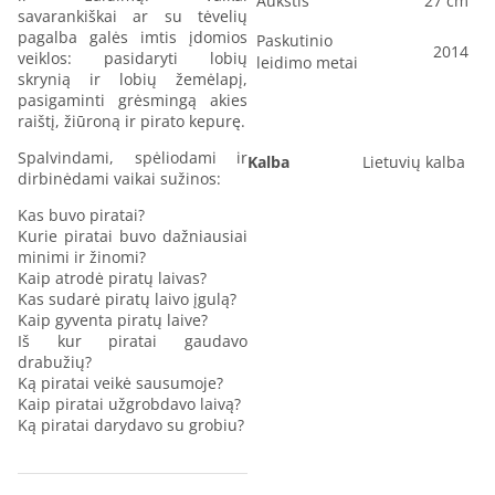
Aukštis
27 cm
savarankiškai ar su tėvelių
pagalba galės imtis įdomios
Paskutinio
2014
veiklos: pasidaryti lobių
leidimo metai
skrynią ir lobių žemėlapį,
pasigaminti grėsmingą akies
raištį, žiūroną ir pirato kepurę.
Spalvindami, spėliodami ir
Kalba
Lietuvių kalba
dirbinėdami vaikai sužinos:
Kas buvo piratai?
Kurie piratai buvo dažniausiai
minimi ir žinomi?
Kaip atrodė piratų laivas?
Kas sudarė piratų laivo įgulą?
Kaip gyventa piratų laive?
Iš kur piratai gaudavo
drabužių?
Ką piratai veikė sausumoje?
Kaip piratai užgrobdavo laivą?
Ką piratai darydavo su grobiu?