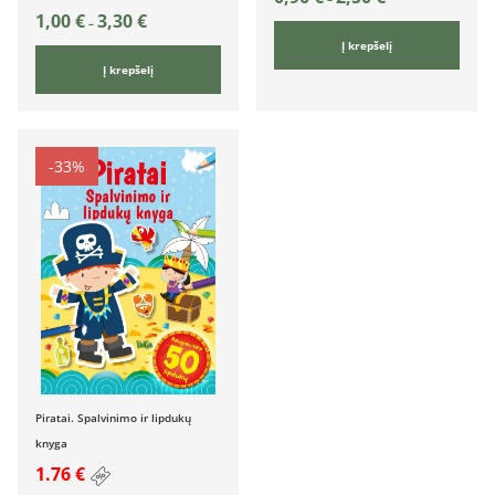
1,00
€
3,30
€
–
Į krepšelį
Į krepšelį
-33%
Piratai. Spalvinimo ir lipdukų
knyga
1.76 €