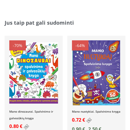
Jus taip pat gali sudominti
-70%
-64%
Mano dinozaurai. Spalvinimo ir
Mano nuotykiai. Spalvinimo knyga
galvosūkių knyga
0.72 €
0.80 €
0,90
€
2,50
€
–