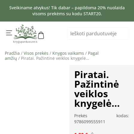
Sveikiname atvykus! Tik dabar – papildoma 20% nuolaida
visoms prekėms su kodu START20.
Pradžia
/
Visos prekės
/
Knygos vaikams
/
Pagal
amžių
/ Piratai. Pažintinė veiklos knygelė…
Piratai.
Pažintinė
veiklos
knygelė…
Prekės kodas:
9786099555911