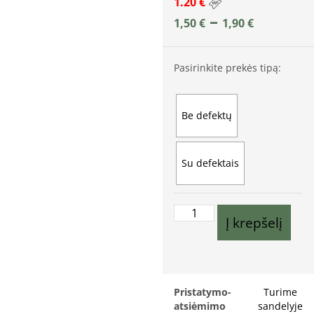
1.20 €
–
1,50
€
1,90
€
Pasirinkite prekės tipą:
Be defektų
Su defektais
Į krepšelį
Pristatymo-
Turime
atsiėmimo
sandelyje