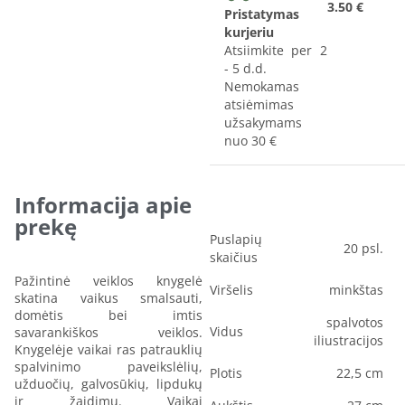
3.50 €
Pristatymas
kurjeriu
Atsiimkite per 2
- 5 d.d.
Nemokamas
atsiėmimas
užsakymams
nuo 30 €
Informacija apie
prekę
Puslapių
20 psl.
skaičius
Pažintinė veiklos knygelė
Viršelis
minkštas
skatina vaikus smalsauti,
domėtis bei imtis
spalvotos
Vidus
savarankiškos veiklos.
iliustracijos
Knygelėje vaikai ras patrauklių
spalvinimo paveikslėlių,
Plotis
22,5 cm
užduočių, galvosūkių, lipdukų
ir žaidimų. Vaikai