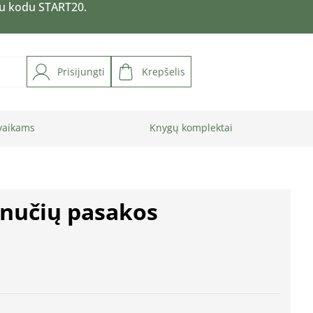
su kodu START20.
Prisijungti
Krepšelis
vaikams
Knygų komplektai
minučių pasakos