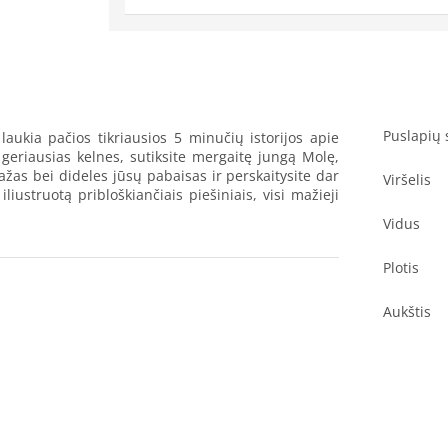
Puslapių 
 laukia pačios tikriausios 5 minučių istorijos apie
 geriausias kelnes, sutiksite mergaitę jungą Molę,
mažas bei dideles jūsų pabaisas ir perskaitysite dar
Viršelis
liustruotą pribloškiančiais piešiniais, visi mažieji
Vidus
Plotis
Aukštis