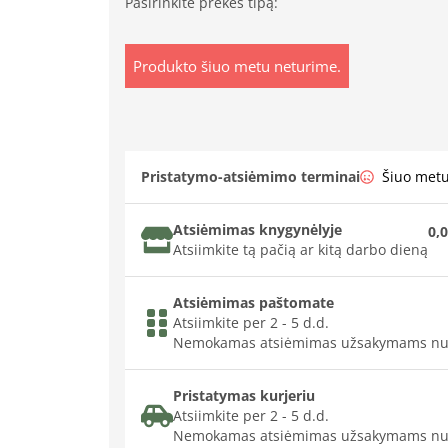
Pasirinkite prekės tipą:
Produkto šiuo metu neturime.
Pristatymo-atsiėmimo terminai
Šiuo met
Atsiėmimas knygynėlyje
0,0
Atsiimkite tą pačią ar kitą darbo dieną
Atsiėmimas paštomate
Atsiimkite per 2 - 5 d.d.
Nemokamas atsiėmimas užsakymams nu
Pristatymas kurjeriu
Atsiimkite per 2 - 5 d.d.
Nemokamas atsiėmimas užsakymams nu