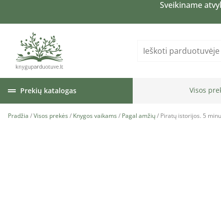
Sveikiname atvy
Visos pre
Prekių katalogas
Pradžia
/
Visos prekės
/
Knygos vaikams
/
Pagal amžių
/ Piratų istorijos. 5 mi