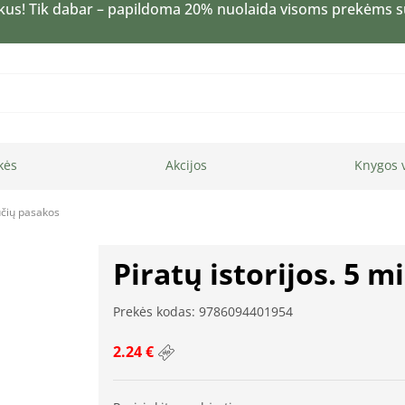
kus! Tik dabar – papildoma 20% nuolaida visoms prekėms 
kės
Akcijos
Knygos 
nučių pasakos
Piratų istorijos. 5 
Prekės kodas: 9786094401954
2.24 €