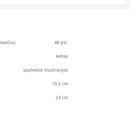
skaičius
48 psl.
kietas
spalvotos iliustracijos
19,5 cm
23 cm