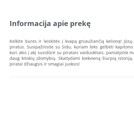
Informacija apie prekę
Kelkite bures ir leiskitės į kvapą gniaužiančią kelionę! Jūsų
piratus. Susipažinsite su Sidu, kuriam teks gelbėti kapitono
kuri akis į akį susidūrė su piratais vaiduokliais, pamatysite 
daug kitokių įdomybių. Skaitydami kiekvieną šiurpią istoriją, i
piratai džiaugsis ir smagiai juoksis!