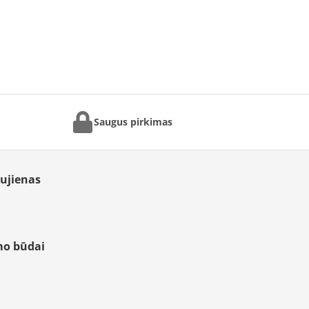
Saugus pirkimas
aujienas
mo būdai