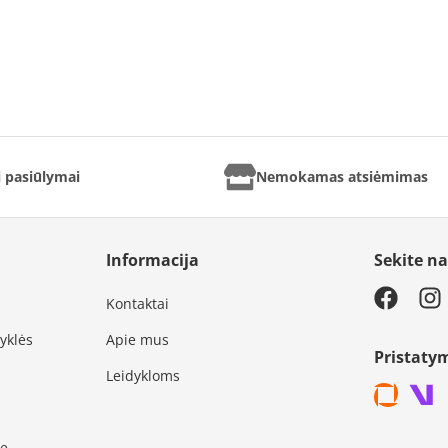
ai pasiūlymai
Nemokamas atsiėmimas
Informacija
Sekite n
Kontaktai
syklės
Apie mus
Pristaty
Leidykloms
je