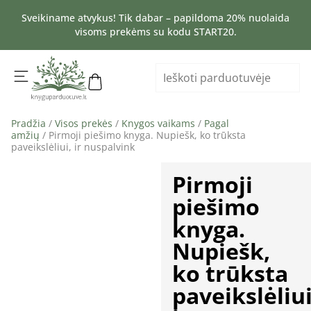
Sveikiname atvykus! Tik dabar – papildoma 20% nuolaida
visoms prekėms su kodu START20.
Pradžia
/
Visos prekės
/
Knygos vaikams
/
Pagal
amžių
/ Pirmoji piešimo knyga. Nupiešk, ko trūksta
paveikslėliui, ir nuspalvink
Pirmoji
piešimo
knyga.
Nupiešk,
ko trūksta
paveikslėliui