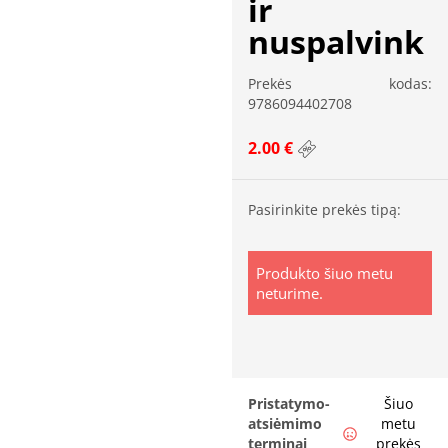
ir
nuspalvink
Prekės kodas:
9786094402708
2.00 €
Pasirinkite prekės tipą:
Produkto šiuo metu
neturime.
Pristatymo-
Šiuo
atsiėmimo
metu
terminai
prekės