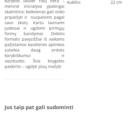
kūrybos laisvei ribų nėra –
Aukštis
22 cm
meninė iniciatyva ypatingai
skatintina: kiekvienas gali visko
pripaišyti ir nuspalvinti pagal
savo skonį. Kartu lavinami
judesiai ir ugdomi pirmųjų
formų bandymai. Didelio
formato pavyzdžiai iš vaikams
pažįstamos kasdienės aplinkos
suteikia daug erdvės
kūrybiškumui ir
vaizduotei. Šios knygelės
paskirtis – ugdyti Jūsų mažylį!
Jus taip pat gali sudominti