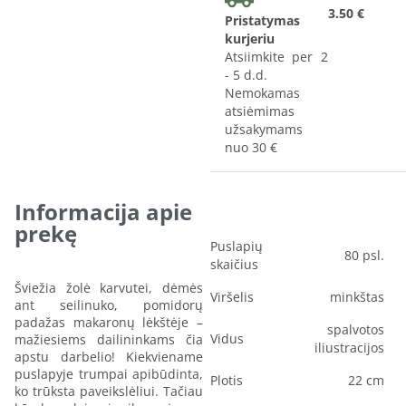
3.50 €
Pristatymas
kurjeriu
Atsiimkite per 2
- 5 d.d.
Nemokamas
atsiėmimas
užsakymams
nuo 30 €
Informacija apie
prekę
Puslapių
80 psl.
skaičius
Šviežia žolė karvutei, dėmės
Viršelis
minkštas
ant seilinuko, pomidorų
padažas makaronų lėkštėje –
spalvotos
Vidus
mažiesiems dailininkams čia
iliustracijos
apstu darbelio! Kiekviename
puslapyje trumpai apibūdinta,
Plotis
22 cm
ko trūksta paveikslėliui. Tačiau