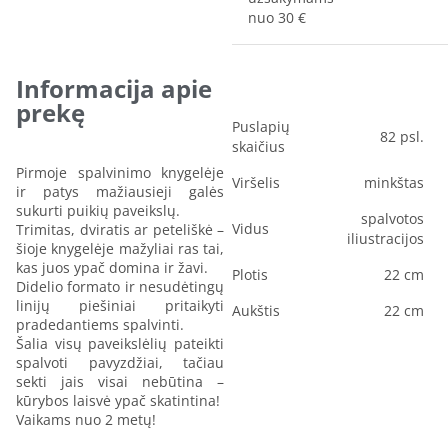
nuo 30 €
Informacija apie
prekę
Puslapių
82 psl.
skaičius
Pirmoje spalvinimo knygelėje
Viršelis
minkštas
ir patys mažiausieji galės
sukurti puikių paveikslų.
spalvotos
Vidus
Trimitas, dviratis ar peteliškė –
iliustracijos
šioje knygelėje mažyliai ras tai,
kas juos ypač domina ir žavi.
Plotis
22 cm
Didelio formato ir nesudėtingų
linijų piešiniai pritaikyti
Aukštis
22 cm
pradedantiems spalvinti.
Šalia visų paveikslėlių pateikti
spalvoti pavyzdžiai, tačiau
sekti jais visai nebūtina –
kūrybos laisvė ypač skatintina!
Vaikams nuo 2 metų!