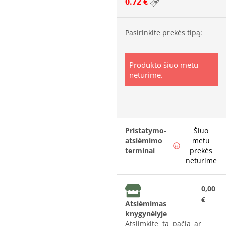
0.72 €
Pasirinkite prekės tipą:
Produkto šiuo metu
neturime.
Pristatymo-
Šiuo
atsiėmimo
metu
terminai
prekės
neturime
0,00
€
Atsiėmimas
knygynėlyje
Atsiimkite tą pačią ar