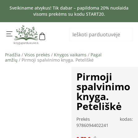
Sveikiname atvykus! Tik dabar – papildoma 20% nuolaida
visoms prekėms su kodu START20.
Pradžia
/
Visos prekės
/
Knygos vaikams
/
Pagal
amžių
/ Pirmoji spalvinimo knyga. Peteliškė
Pirmoji
spalvinimo
knyga.
Peteliškė
Prekės kodas:
9786094402241