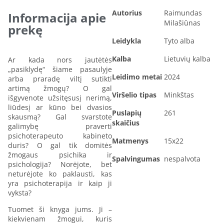
Autorius
Raimundas
Informacija apie
Milašiūnas
prekę
Leidykla
Tyto alba
Kalba
Lietuvių kalba
Ar kada nors jautėtės
„pasiklydę“ šiame pasaulyje
Leidimo metai
2024
arba praradę viltį sutikti
artimą žmogų? O gal
Viršelio tipas
Minkštas
išgyvenote užsitęsusį nerimą,
liūdesį ar kūno bei dvasios
Puslapių
261
skausmą? Gal svarstote
skaičius
galimybę praverti
psichoterapeuto kabineto
Matmenys
15x22
duris? O gal tik domitės
žmogaus psichika ir
Spalvingumas
nespalvota
psichologija? Norėjote, bet
neturėjote ko paklausti, kas
yra psichoterapija ir kaip ji
vyksta?
Tuomet ši knyga jums. Ji –
kiekvienam žmogui, kuris