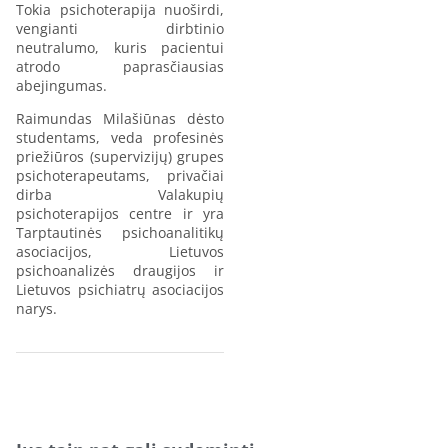
Tokia psichoterapija nuoširdi,
vengianti dirbtinio
neutralumo, kuris pacientui
atrodo paprasčiausias
abejingumas.
Raimundas Milašiūnas dėsto
studentams, veda profesinės
priežiūros (supervizijų) grupes
psichoterapeutams, privačiai
dirba Valakupių
psichoterapijos centre ir yra
Tarptautinės psichoanalitikų
asociacijos, Lietuvos
psichoanalizės draugijos ir
Lietuvos psichiatrų asociacijos
narys.