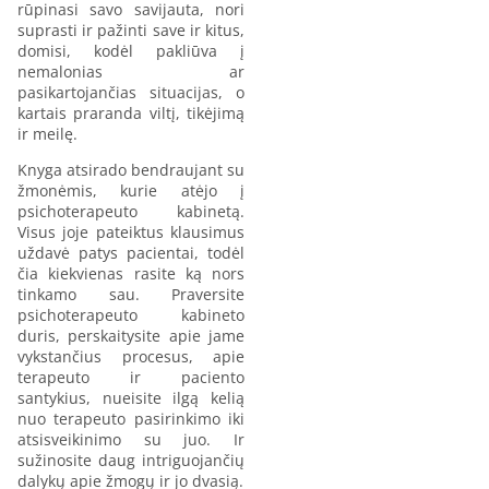
rūpinasi savo savijauta, nori
suprasti ir pažinti save ir kitus,
domisi, kodėl pakliūva į
nemalonias ar
pasikartojančias situacijas, o
kartais praranda viltį, tikėjimą
ir meilę.
Knyga atsirado bendraujant su
žmonėmis, kurie atėjo į
psichoterapeuto kabinetą.
Visus joje pateiktus klausimus
uždavė patys pacientai, todėl
čia kiekvienas rasite ką nors
tinkamo sau. Praversite
psichoterapeuto kabineto
duris, perskaitysite apie jame
vykstančius procesus, apie
terapeuto ir paciento
santykius, nueisite ilgą kelią
nuo terapeuto pasirinkimo iki
atsisveikinimo su juo. Ir
sužinosite daug intriguojančių
dalykų apie žmogų ir jo dvasią.