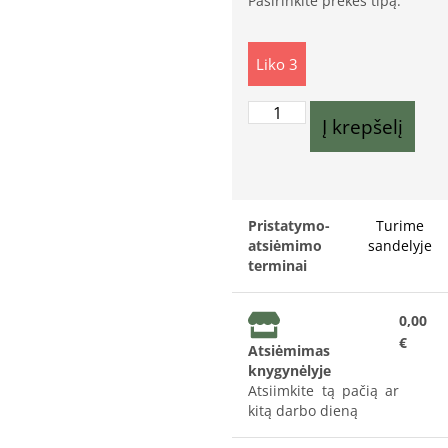
Pasirinkite prekės tipą:
Liko 3
Į krepšelį
Pristatymo-
Turime
atsiėmimo
sandelyje
terminai
0,00
€
Atsiėmimas
knygynėlyje
Atsiimkite tą pačią ar
kitą darbo dieną