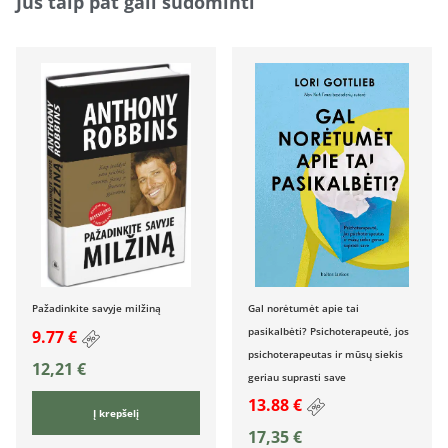
Jus taip pat gali sudominti
Pažadinkite savyje milžiną
Gal norėtumėt apie tai
pasikalbėti? Psichoterapeutė, jos
9.77 €
psichoterapeutas ir mūsų siekis
12,21
€
geriau suprasti save
13.88 €
Į krepšelį
17,35
€