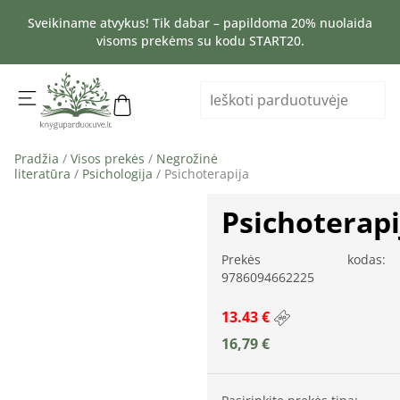
Sveikiname atvykus! Tik dabar – papildoma 20% nuolaida
visoms prekėms su kodu START20.
Pradžia
/
Visos prekės
/
Negrožinė
literatūra
/
Psichologija
/ Psichoterapija
Psichoterapi
Prekės kodas:
9786094662225
13.43 €
16,79
€