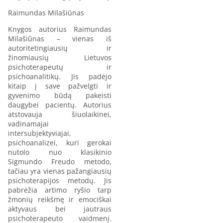
Raimundas Milašiūnas
Knygos autorius Raimundas
Milašiūnas – vienas iš
autoritetingiausių ir
žinomiausių Lietuvos
psichoterapeutų ir
psichoanalitikų. Jis padėjo
kitaip į save pažvelgti ir
gyvenimo būdą pakeisti
daugybei pacientų. Autorius
atstovauja šiuolaikinei,
vadinamajai
intersubjektyviajai,
psichoanalizei, kuri gerokai
nutolo nuo klasikinio
Sigmundo Freudo metodo,
tačiau yra vienas pažangiausių
psichoterapijos metodų. Jis
pabrėžia artimo ryšio tarp
žmonių reikšmę ir emociškai
aktyvaus bei jautraus
psichoterapeuto vaidmenį.