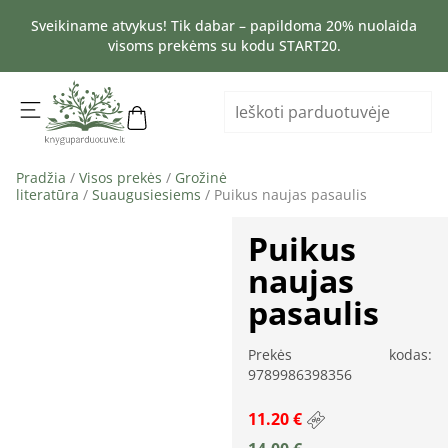
Sveikiname atvykus! Tik dabar – papildoma 20% nuolaida
visoms prekėms su kodu START20.
Pradžia
/
Visos prekės
/
Grožinė
literatūra
/
Suaugusiesiems
/ Puikus naujas pasaulis
Puikus
naujas
pasaulis
Prekės kodas:
9789986398356
11.20 €