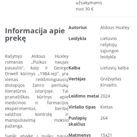
užsakymams
nuo 30 €
Autorius
Aldous Huxley
Informacija apie
prekę
Leidykla
Lietuvos
rašytojų
sąjungos
Rašytojo Aldous Huxley
leidykla
romanas „Puikus naujas
pasaulis“, kaip ir George
Kalba
Lietuvių kalba
Orwell kūrinys „1984-ieji“, yra
Vertėjas
Gražvydas
vienas reikšmingiausių
Kirvaitis
distopijos žanro perliukų
literatūros istorijoje. Tai
Leidimo metai
2024
pranašiškas kūrinys apie
medicinos ir farmacijos
Viršelio tipas
Kietas
eksperimentus, beribę
valdžios kontrolę ir
Puslapių
264
manipuliavimą mokslo
skaičius
pažanga.
Matmenys
15x21
Sveiki atvykę į puikų naują