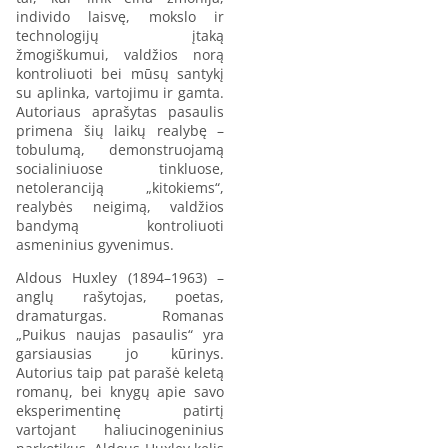
individo laisvę, mokslo ir
technologijų įtaką
žmogiškumui, valdžios norą
kontroliuoti bei mūsų santykį
su aplinka, vartojimu ir gamta.
Autoriaus aprašytas pasaulis
primena šių laikų realybę –
tobulumą, demonstruojamą
socialiniuose tinkluose,
netoleranciją „kitokiems“,
realybės neigimą, valdžios
bandymą kontroliuoti
asmeninius gyvenimus.
Aldous Huxley (1894–1963) –
anglų rašytojas, poetas,
dramaturgas. Romanas
„Puikus naujas pasaulis“ yra
garsiausias jo kūrinys.
Autorius taip pat parašė keletą
romanų, bei knygų apie savo
eksperimentinę patirtį
vartojant haliucinogeninius