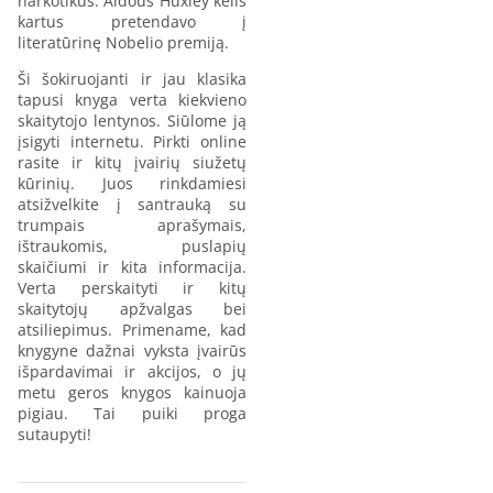
narkotikus. Aldous Huxley kelis
kartus pretendavo į
literatūrinę Nobelio premiją.
Ši šokiruojanti ir jau klasika
tapusi knyga verta kiekvieno
skaitytojo lentynos. Siūlome ją
įsigyti internetu. Pirkti online
rasite ir kitų įvairių siužetų
kūrinių. Juos rinkdamiesi
atsižvelkite į santrauką su
trumpais aprašymais,
ištraukomis, puslapių
skaičiumi ir kita informacija.
Verta perskaityti ir kitų
skaitytojų apžvalgas bei
atsiliepimus. Primename, kad
knygyne dažnai vyksta įvairūs
išpardavimai ir akcijos, o jų
metu geros knygos kainuoja
pigiau. Tai puiki proga
sutaupyti!