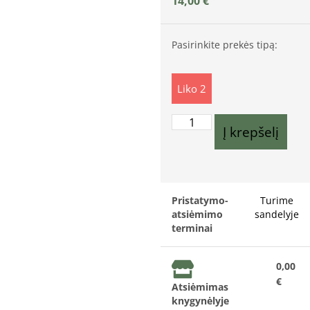
14,00
€
Pasirinkite prekės tipą:
Liko 2
Į krepšelį
Pristatymo-
Turime
atsiėmimo
sandelyje
terminai
0,00
€
Atsiėmimas
knygynėlyje