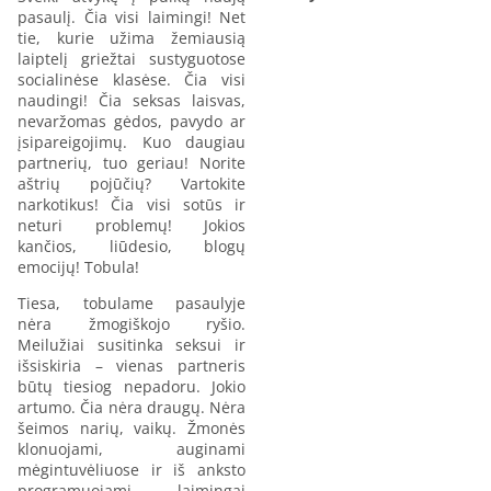
pasaulį. Čia visi laimingi! Net
tie, kurie užima žemiausią
laiptelį griežtai sustyguotose
socialinėse klasėse. Čia visi
naudingi! Čia seksas laisvas,
nevaržomas gėdos, pavydo ar
įsipareigojimų. Kuo daugiau
partnerių, tuo geriau! Norite
aštrių pojūčių? Vartokite
narkotikus! Čia visi sotūs ir
neturi problemų! Jokios
kančios, liūdesio, blogų
emocijų! Tobula!
Tiesa, tobulame pasaulyje
nėra žmogiškojo ryšio.
Meilužiai susitinka seksui ir
išsiskiria – vienas partneris
būtų tiesiog nepadoru. Jokio
artumo. Čia nėra draugų. Nėra
šeimos narių, vaikų. Žmonės
klonuojami, auginami
mėgintuvėliuose ir iš anksto
programuojami laimingai