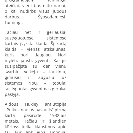
ateičiai: vieni bus elito nariai,
o kiti nudirbs visus juodus
darbus. Šypsodamiesi.
Laimingi.
Tačiau net ir geriausiai
sustyguotuose sistemose
kartais įvyksta klaida. Šį kartą
klaida – vienas atskalūnas,
kuris nori daugiau. Nori
mylėti, jausti, gyventi. Kai jis
susipažįsta su dar vienu
svarbiu veikėju – laukiniu,
gimusiu ir augusiu už
sistemos ribų, – tobulai
sustyguotas gyvenimas gerokai
pašlyja.
Aldous Huxley antiutopija
„Puikus naujas pasaulis“ pirmą
kartą pasirodė 1932-ais
metais. Tačiau ir šiandien
kūrinys kelia klausimus apie
tai, kur link eina žmonija,