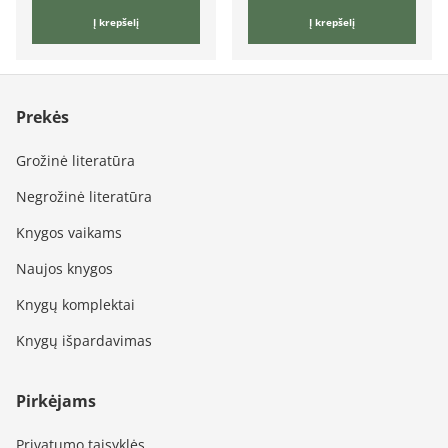
Į krepšelį
Į krepšelį
Prekės
Grožinė literatūra
Negrožinė literatūra
Knygos vaikams
Naujos knygos
Knygų komplektai
Knygų išpardavimas
Pirkėjams
Privatumo taisyklės