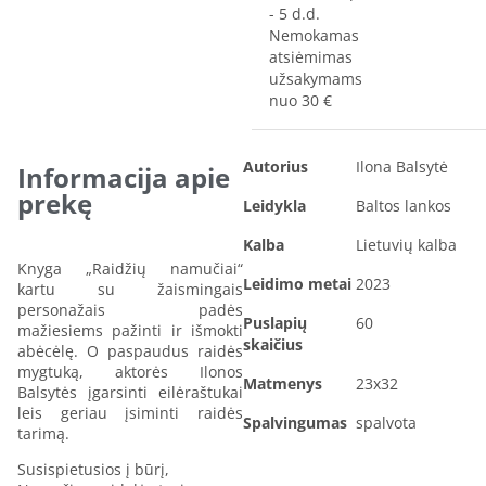
- 5 d.d.
Nemokamas
atsiėmimas
užsakymams
nuo 30 €
Autorius
Ilona Balsytė
Informacija apie
prekę
Leidykla
Baltos lankos
Kalba
Lietuvių kalba
Knyga „Raidžių namučiai“
Leidimo metai
2023
kartu su žaismingais
personažais padės
Puslapių
60
mažiesiems pažinti ir išmokti
skaičius
abėcėlę. O paspaudus raidės
mygtuką, aktorės Ilonos
Matmenys
23x32
Balsytės įgarsinti eilėraštukai
leis geriau įsiminti raidės
Spalvingumas
spalvota
tarimą.
Susispietusios į būrį,