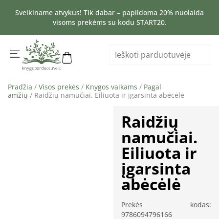
Sveikiname atvykus! Tik dabar – papildoma 20% nuolaida
visoms prekėms su kodu START20.
Pradžia
/
Visos prekės
/
Knygos vaikams
/
Pagal
amžių
/ Raidžių namučiai. Eiliuota ir įgarsinta abėcėlė
Raidžių
namučiai.
Eiliuota ir
įgarsinta
abėcėlė
Prekės kodas:
9786094796166