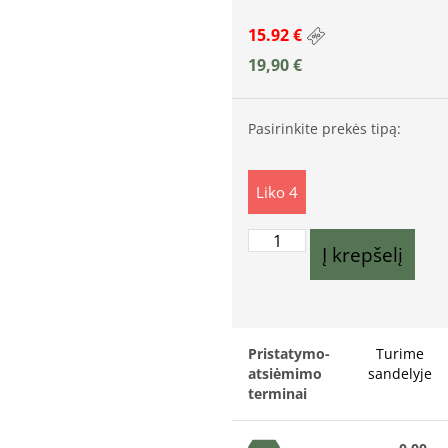
15.92 €
19,90
€
Pasirinkite prekės tipą:
Liko 4
Į krepšelį
Pristatymo-
Turime
atsiėmimo
sandelyje
terminai