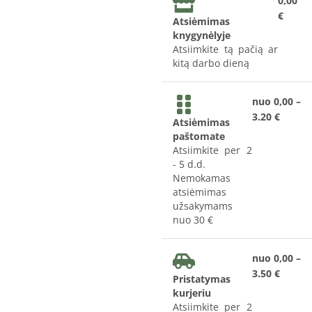
0,00
€
Atsiėmimas
knygynėlyje
Atsiimkite tą pačią ar
kitą darbo dieną
nuo 0,00 –
3.20 €
Atsiėmimas
paštomate
Atsiimkite per 2
- 5 d.d.
Nemokamas
atsiėmimas
užsakymams
nuo 30 €
nuo 0,00 –
3.50 €
Pristatymas
kurjeriu
Atsiimkite per 2