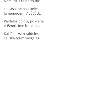
Namučius raidelės turi.
Tai visai ne pasakėlė:
Jų namučiai – ABĖCĖLĖ.
Raideles po dvi, po vieną
Ir išmoksime kas dieną.
Kai išmoksim raideles,
Tai skaitysim knygeles.