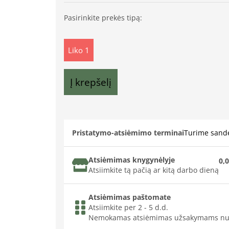
Pasirinkite prekės tipą:
Liko 1
Į krepšelį
Pristatymo-atsiėmimo terminai
Turime sande
Atsiėmimas knygynėlyje
0,0
Atsiimkite tą pačią ar kitą darbo dieną
Atsiėmimas paštomate
Atsiimkite per 2 - 5 d.d.
Nemokamas atsiėmimas užsakymams nu