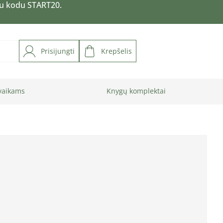
su kodu START20.
Prisijungti
Krepšelis
vaikams
Knygų komplektai