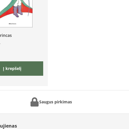
rincas
Į krepšelį
Saugus pirkimas
aujienas