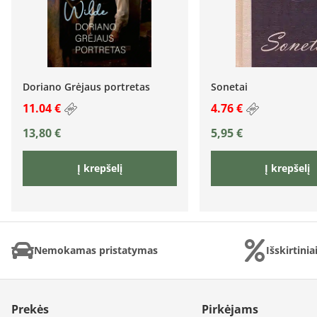
Doriano Grėjaus portretas
Sonetai
11.04 €
4.76 €
13,80
€
5,95
€
Į krepšelį
Į krepšelį
Nemokamas pristatymas
Išskirtini
Prekės
Pirkėjams