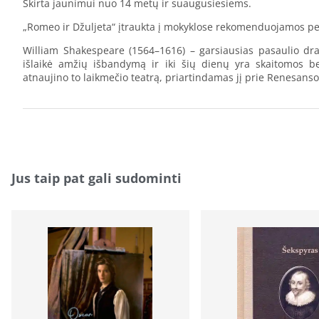
Skirta jaunimui nuo 14 metų ir suaugusiesiems.
„Romeo ir Džuljeta“ įtraukta į mokyklose rekomenduojamos pers
William Shakespeare (1564–1616) – garsiausias pasaulio dra
išlaikė amžių išbandymą ir iki šių dienų yra skaitomos be
atnaujino to laikmečio teatrą, priartindamas jį prie Renesans
Jus taip pat gali sudominti