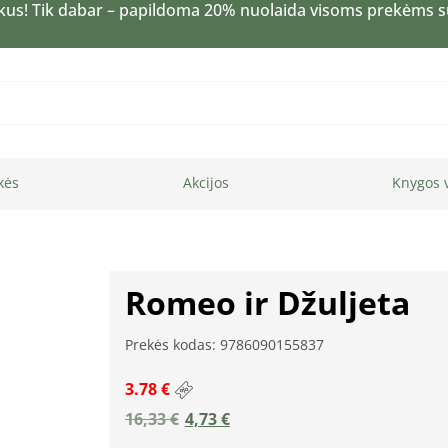
kus! Tik dabar – papildoma 20% nuolaida visoms prekėms 
kės
Akcijos
Knygos 
Romeo ir Džuljeta
Prekės kodas: 9786090155837
3.78 €
16,33
€
4,73
€