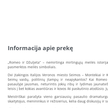
Informacija apie prekę
„Romeo ir Džuljeta“ – nemirtinga mirtingųjų meilės istorija
pasmerktos meilės simboliais.
Dvi įtakingos Italijos Veronos miesto šeimos – Montekiai ir K
šeimų vaidų, politinių įtampų ir neapykantos? Kai Romeo 
pasaulyje jausmas, neturintis jokių ribų ir lydimas jaunatvi
leisis į bet kokias avantiūras ir kovos iki paskutinio atodūsio. J
Meistriškai parašyta vieno garsiausių pasaulio dramaturg
skaitytojus, menininkus ir režisierius, kelia daug diskusijų ir s