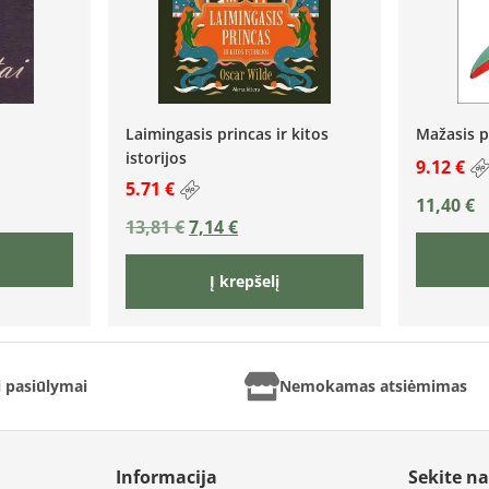
Laimingasis princas ir kitos
Mažasis p
istorijos
9.12 €
5.71 €
11,40
€
13,81
€
7,14
€
Į krepšelį
ai pasiūlymai
Nemokamas atsiėmimas
Informacija
Sekite n