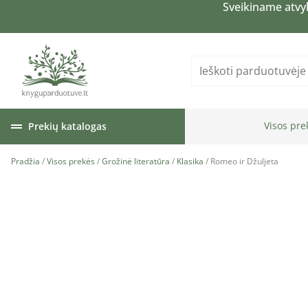
Sveikiname atvy
Visos pre
Prekių katalogas
Pradžia
/
Visos prekės
/
Grožinė literatūra
/
Klasika
/ Romeo ir Džuljeta