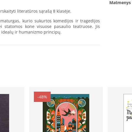
Matmenys
kaityti literatūros sąrašą 8 klasėje.
maturgas, kurio sukurtos komedijos ir tragedijos
i statomos kone visuose pasaulio teatruose. Jis
o idealų ir humanizmo principų.
-48%