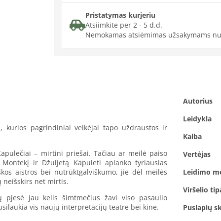
Pristatymas kurjeriu
Atsiimkite per 2 - 5 d.d.
Nemokamas atsiėmimas užsakymams nu
Autorius
Leidykla
, kurios pagrindiniai veikėjai tapo uždraustos ir
Kalba
apulečiai – mirtini priešai. Tačiau ar meilė paiso
Vertėjas
Montekį ir Džuljetą Kapuleti aplanko tyriausias
škos aistros bei nutrūktgalviškumo, jie dėl meilės
Leidimo m
ų neišskirs net mirtis.
Viršelio tip
ų pjesė jau kelis šimtmečius žavi viso pasaulio
usilaukia vis naujų interpretacijų teatre bei kine.
Puslapių sk