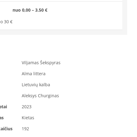
nuo 0,00 – 3.50 €
o 30 €
Viljamas Šekspyras
Alma littera
Lietuvių kalba
Aleksys Churginas
etai
2023
as
Kietas
aičius
192