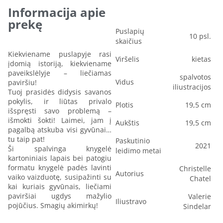
Informacija apie
prekę
Puslapių
10 psl.
skaičius
Kiekviename puslapyje rasi
Viršelis
kietas
įdomią istoriją, kiekviename
paveikslėlyje – liečiamas
spalvotos
Vidus
paviršiu!
iliustracijos
Tuoj prasidės didysis savanos
pokylis, ir liūtas privalo
Plotis
19,5 cm
išspręsti savo problemą –
išmokti šokti! Laimei, jam į
Aukštis
19,5 cm
pagalbą atskuba visi gyvūnai…
tu taip pat!
Paskutinio
2021
Ši spalvinga knygelė
leidimo metai
kartoniniais lapais bei patogiu
formatu knygelė padės lavinti
Christelle
Autorius
vaiko vaizduotę, susipažinti su
Chatel
kai kuriais gyvūnais, liečiami
paviršiai ugdys mažylio
Valerie
Iliustravo
pojūčius. Smagių akimirkų!
Sindelar