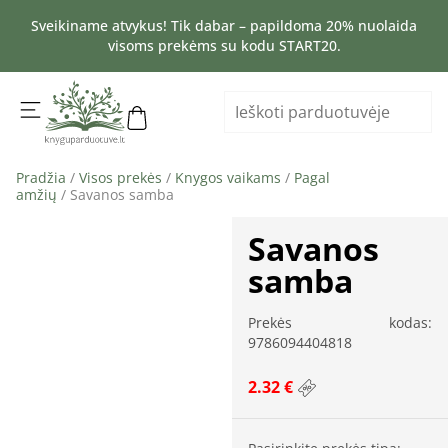
Sveikiname atvykus! Tik dabar – papildoma 20% nuolaida
visoms prekėms su kodu START20.
Pradžia
/
Visos prekės
/
Knygos vaikams
/
Pagal
amžių
/ Savanos samba
Savanos
samba
Prekės kodas:
9786094404818
2.32 €