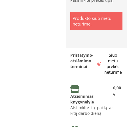
Pasirinkite prekės tipą:
Produkto šiuo metu
neturime.
Pristatymo-
Šiuo
atsiėmimo
metu
terminai
prekės
neturime
0,00
€
Atsiėmimas
knygynėlyje
Atsiimkite tą pačią ar
kitą darbo dieną