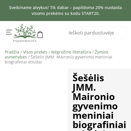
Sveikiname atvykus! Tik dabar – papildoma 20% nuolaida
visoms prekėms su kodu START20.
Pradžia
/
Visos prekės
/
Negrožinė literatūra
/
Žymios
asmenybės
/ Šešėlis JMM. Maironio gyvenimo meniniai
biografiniai etiudai
Šešėlis
JMM.
Maironio
gyvenimo
meniniai
biografiniai