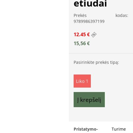
etiudai
Prekės kodas:
9789986397199
12.45 €
15,56
€
Pasirinkite prekės tipą:
Liko 1
Į krepšelį
Pristatymo-
Turime