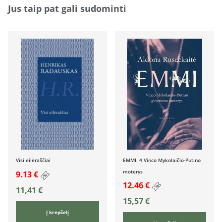
Jus taip pat gali sudominti
Visi eilėraščiai
EMMI. 4 Vinco Mykolaičio-Putino
moterys
9.13 €
12.46 €
11,41
€
15,57
€
Į krepšelį