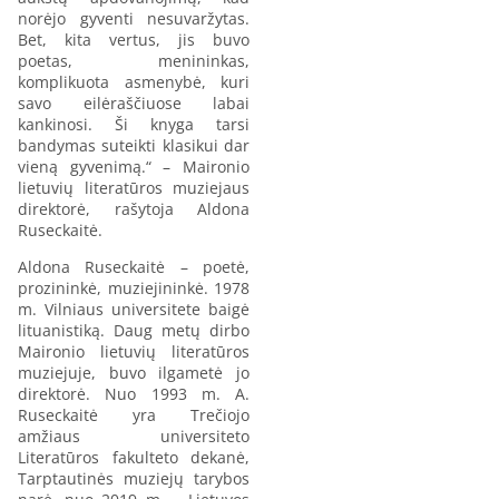
norėjo gyventi nesuvaržytas.
Bet, kita vertus, jis buvo
poetas, menininkas,
komplikuota asmenybė, kuri
savo eilėraščiuose labai
kankinosi. Ši knyga tarsi
bandymas suteikti klasikui dar
vieną gyvenimą.“ – Maironio
lietuvių literatūros muziejaus
direktorė, rašytoja Aldona
Ruseckaitė.
Aldona Ruseckaitė – poetė,
prozininkė, muziejininkė. 1978
m. Vilniaus universitete baigė
lituanistiką. Daug metų dirbo
Maironio lietuvių literatūros
muziejuje, buvo ilgametė jo
direktorė. Nuo 1993 m. A.
Ruseckaitė yra Trečiojo
amžiaus universiteto
Literatūros fakulteto dekanė,
Tarptautinės muziejų tarybos