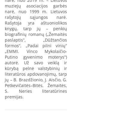
narė, nuo 2019 m. – Lietuvos
muziejų asociacijos garbės
narė, nuo 1999 m. Lietuvos
rašytojų sąjungos narė.
Rašytoja yra aštuoniolikos
knygų, tarp jų – penkių
biografinių romanų („Žemaitės
paslaptis“, „Dūžtančios
formos“, „Padai pilni vinių“
„EMMI. Vinco Mykolaičio-
Putino gyvenimo moterys“)
autorė. Už savo veiklą ir
kūrybą pelnė valstybinių ir
literatūros apdovanojimų, tarp
jų – B. Brazdžionio, J. Aisčio, G.
Petkevičaitės–Bitės, Žemaitės,
S. Neries literatūrines
premijas.