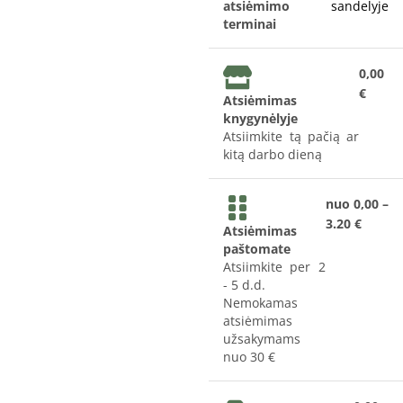
atsiėmimo
sandelyje
terminai
0,00
€
Atsiėmimas
knygynėlyje
Atsiimkite tą pačią ar
kitą darbo dieną
nuo 0,00 –
3.20 €
Atsiėmimas
paštomate
Atsiimkite per 2
- 5 d.d.
Nemokamas
atsiėmimas
užsakymams
nuo 30 €