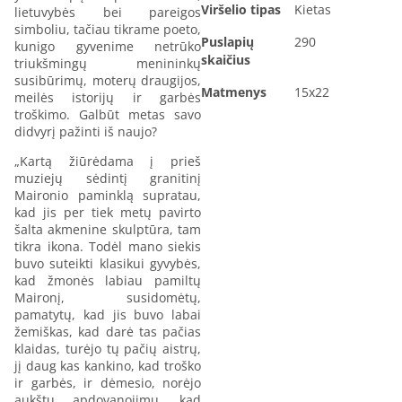
Viršelio tipas
Kietas
lietuvybės bei pareigos
simboliu, tačiau tikrame poeto,
Puslapių
290
kunigo gyvenime netrūko
skaičius
triukšmingų menininkų
susibūrimų, moterų draugijos,
Matmenys
15x22
meilės istorijų ir garbės
troškimo. Galbūt metas savo
didvyrį pažinti iš naujo?
„Kartą žiūrėdama į prieš
muziejų sėdintį granitinį
Maironio paminklą supratau,
kad jis per tiek metų pavirto
šalta akmenine skulptūra, tam
tikra ikona. Todėl mano siekis
buvo suteikti klasikui gyvybės,
kad žmonės labiau pamiltų
Maironį, susidomėtų,
pamatytų, kad jis buvo labai
žemiškas, kad darė tas pačias
klaidas, turėjo tų pačių aistrų,
jį daug kas kankino, kad troško
ir garbės, ir dėmesio, norėjo
aukštų apdovanojimų, kad