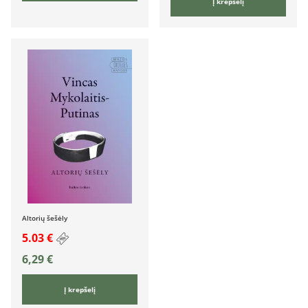
Į krepšelį
Altorių šešėly
5.03 €
6,29
€
Į krepšelį