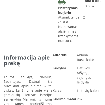
nuo 0,00 –
3.50 €
Pristatymas
kurjeriu
Atsiimkite per 2
- 5 d.d.
Nemokamas
atsiėmimas
užsakymams
nuo 30 €
Autorius
Aldona
Informacija apie
Ruseckaitė
prekę
Leidykla
Lietuvos
rašytojų
Tautos šauklys, dainius,
sąjungos
žadintojas. Dažnai šie
leidykla
nuvalkioti apibūdinimai – tai
viskas, ką žinome apie vieną
Kalba
Lietuvių kalba
garsiausių Lietuvos istorijos
Leidimo metai
2023
asmenybių Maironį. Jis mums
yra tapęs patriotiškumo,