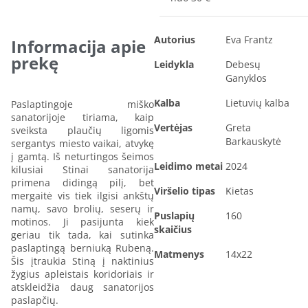
Autorius
Eva Frantz
Informacija apie
prekę
Leidykla
Debesų
Ganyklos
Kalba
Lietuvių kalba
Paslaptingoje miško
sanatorijoje tiriama, kaip
Vertėjas
Greta
sveiksta plaučių ligomis
Barkauskytė
sergantys miesto vaikai, atvykę
į gamtą. Iš neturtingos šeimos
Leidimo metai
2024
kilusiai Stinai sanatorija
primena didingą pilį, bet
Viršelio tipas
Kietas
mergaitė vis tiek ilgisi ankštų
namų, savo brolių, seserų ir
Puslapių
160
motinos. Ji pasijunta kiek
skaičius
geriau tik tada, kai sutinka
paslaptingą berniuką Rubeną.
Matmenys
14x22
Šis įtraukia Stiną į naktinius
žygius apleistais koridoriais ir
atskleidžia daug sanatorijos
paslapčių.