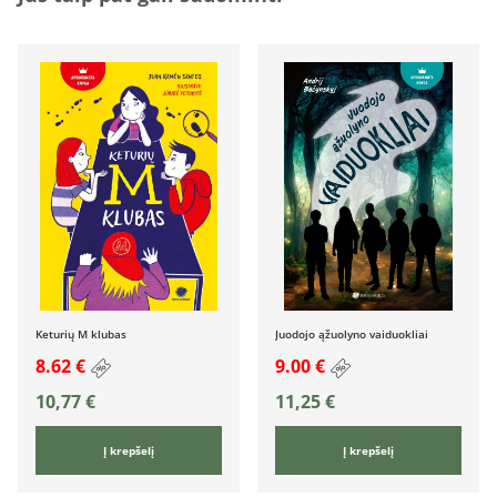
Keturių M klubas
Juodojo ąžuolyno vaiduokliai
8.62 €
9.00 €
10,77
€
11,25
€
Į krepšelį
Į krepšelį