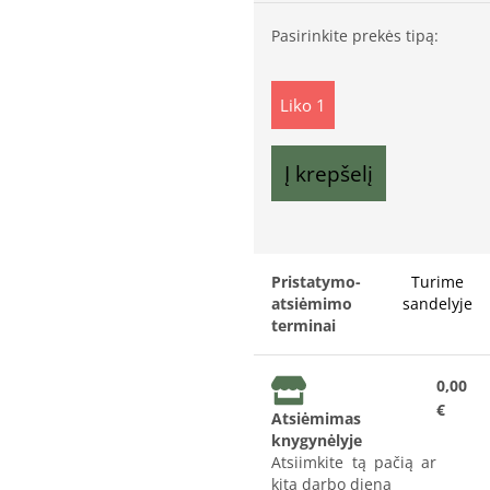
Pasirinkite prekės tipą:
Liko 1
Į krepšelį
Pristatymo-
Turime
atsiėmimo
sandelyje
terminai
0,00
€
Atsiėmimas
knygynėlyje
Atsiimkite tą pačią ar
kitą darbo dieną