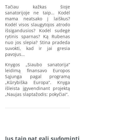
Tačiau kažkas šioje
sanatorijoje ne taip… Kodėl
mama neatsako į laiškus?
Kodėl visos slaugytojos atrodo
išsigandusios? Kodėl sudegė
rytinis sparnas? Ką Rubenas
nuo jos slepia? Stina pradeda
suvokti, kad ir jai gresia
pavojus…
Knygos „Siaubo sanatorija“
leidimą finansavo Europos
Sąjunga pagal programą
„Kūrybiška Europa“. Knyga
išleista įgyvendinant projektą
„Naujas slaptažodis: pokyčiai“.
Jus taip pat gali sudominti