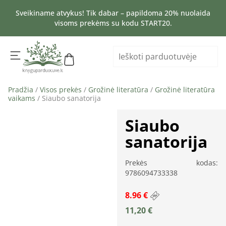
Sveikiname atvykus! Tik dabar – papildoma 20% nuolaida
visoms prekėms su kodu START20.
Pradžia
/
Visos prekės
/
Grožinė literatūra
/
Grožinė literatūra
vaikams
/ Siaubo sanatorija
Siaubo
sanatorija
Prekės kodas:
9786094733338
8.96 €
11,20
€