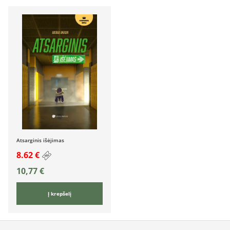
Atsarginis išėjimas
8.62 €
10,77
€
Į krepšelį