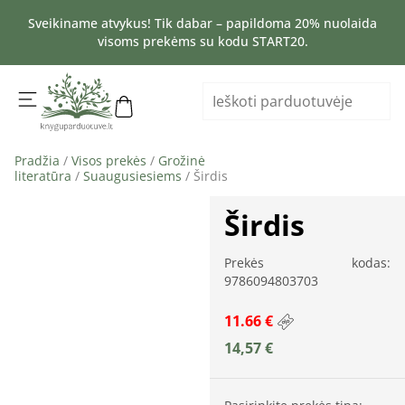
Sveikiname atvykus! Tik dabar – papildoma 20% nuolaida
visoms prekėms su kodu START20.
Pradžia
/
Visos prekės
/
Grožinė
literatūra
/
Suaugusiesiems
/ Širdis
Širdis
Prekės kodas:
9786094803703
11.66 €
14,57
€