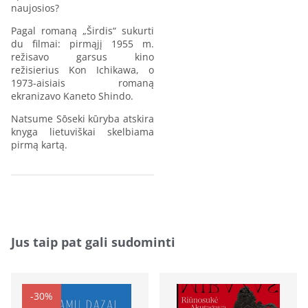
naujosios?
Pagal romaną „Širdis“ sukurti
du filmai: pirmąjį 1955 m.
režisavo garsus kino
režisierius Kon Ichikawa, o
1973-aisiais romaną
ekranizavo Kaneto Shindo.
Natsume Sōseki kūryba atskira
knyga lietuviškai skelbiama
pirmą kartą.
Jus taip pat gali sudominti
-30%