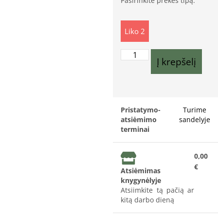
Pasirinkite prekės tipą:
Liko 2
Į krepšelį
Pristatymo-
Turime
atsiėmimo
sandelyje
terminai
0,00
€
Atsiėmimas
knygynėlyje
Atsiimkite tą pačią ar
kitą darbo dieną