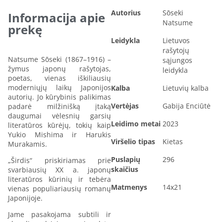
Autorius
Sōseki
Informacija apie
Natsume
prekę
Leidykla
Lietuvos
rašytojų
Natsume Sōseki (1867–1916) –
sąjungos
žymus japonų rašytojas,
leidykla
poetas, vienas iškiliausių
moderniųjų laikų Japonijos
Kalba
Lietuvių kalba
autorių. Jo kūrybinis palikimas
Vertėjas
Gabija Enciūtė
padarė milžinišką įtaką
daugumai vėlesnių garsių
Leidimo metai
2023
literatūros kūrėjų, tokių kaip
Yukio Mishima ir Harukis
Viršelio tipas
Kietas
Murakamis.
Puslapių
296
„Širdis“ priskiriamas prie
skaičius
svarbiausių XX a. japonų
literatūros kūrinių ir tebėra
Matmenys
14x21
vienas populiariausių romanų
Japonijoje.
Jame pasakojama subtili ir