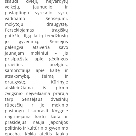
skaudi dviejų neįvardytų
veikėjų, jaunuolio ir
paslaptingo vyresnio vyro,
vadinamo Sensėjumi,
mokytoju, draugystę.
Persekiojamas tragiškų
patirčių, ilgą laiką temdžiusių
jo gyvenimą, Sensėjus
palengva atsiveria savo
jaunajam mokiniui – jis
prisipažįsta apie gėdingus
praeities poelgius,
samprotauja apie kaltę ir
atsakomybę, šeimą ir
draugystę. Kūrinyje
atskleidžiama iš pirmo
žvilgsnio neįveikiama praraja
tarp Sensėjaus dvasinių
rūpesčių ir jo mokinio
pastangų jį suprasti. Knygoje
nagrinėjama kartų kaita ir
prasidėjusi nauja Japonijos
politinio ir kultūrinio gyvenimo
epocha. Kokia ateitis laukia