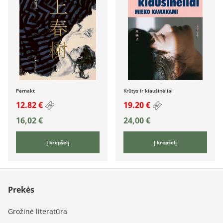
Pernakt
Krūtys ir kiaušinėliai
12.82 €
19.20 €
16,02
€
24,00
€
Į krepšelį
Į krepšelį
Prekės
Grožinė literatūra