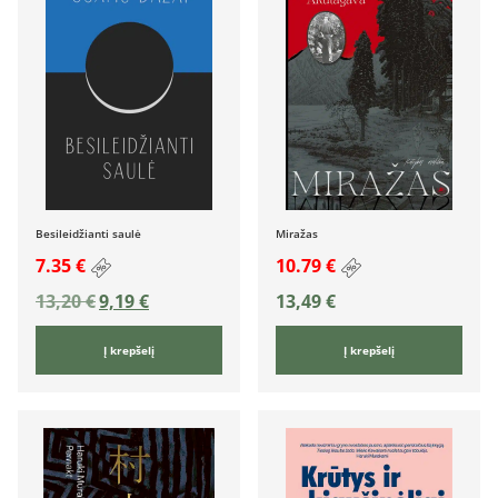
Besileidžianti saulė
Miražas
7.35 €
10.79 €
13,20
€
9,19
€
13,49
€
Į krepšelį
Į krepšelį