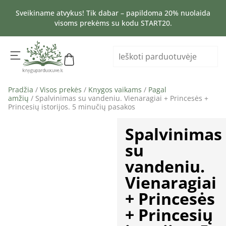
Sveikiname atvykus! Tik dabar – papildoma 20% nuolaida
visoms prekėms su kodu START20.
Pradžia
/
Visos prekės
/
Knygos vaikams
/
Pagal
amžių
/ Spalvinimas su vandeniu. Vienaragiai + Princesės +
Princesių istorijos. 5 minučių pasakos
Spalvinimas
su
vandeniu.
Vienaragiai
+ Princesės
+ Princesių