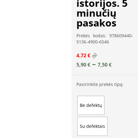
istorijos. 5
minučių
pasakos
Prekės kodas: 978609440-
5136-4900-6546
4.72 €
–
5,90
€
7,50
€
Pasirinkite prekės tipą:
Be defektų
Su defektais