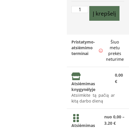
Į krepšelį
Pristatymo-
Šiuo
atsiėmimo
metu
terminai
prekės
neturime
0,00
€
Atsiėmimas
knygynėlyje
Atsiimkite tą pačią ar
kitą darbo dieną
nuo 0,00 –
3.20 €
Atsiėmimas