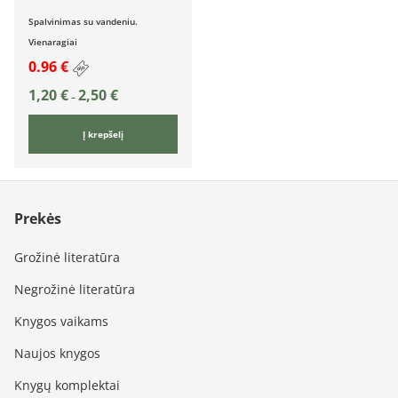
Spalvinimas su vandeniu.
Vienaragiai
0.96 €
1,20
€
2,50
€
–
Į krepšelį
Prekės
Grožinė literatūra
Negrožinė literatūra
Knygos vaikams
Naujos knygos
Knygų komplektai