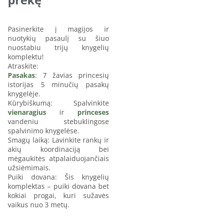
Pasinerkite į magijos ir
nuotykių pasaulį su šiuo
nuostabiu trijų knygelių
komplektu!
Atraskite:
Pasakas
: 7 žavias princesių
istorijas 5 minučių pasakų
knygelėje.
Kūrybiškumą: Spalvinkite
vienaragius
ir
princeses
vandeniu stebuklingose
spalvinimo knygelėse.
Smagų laiką: Lavinkite rankų ir
akių koordinaciją bei
mėgaukitės atpalaiduojančiais
užsiėmimais.
Puiki dovana: Šis knygelių
komplektas – puiki dovana bet
kokiai progai, kuri sužavės
vaikus nuo 3 metų.