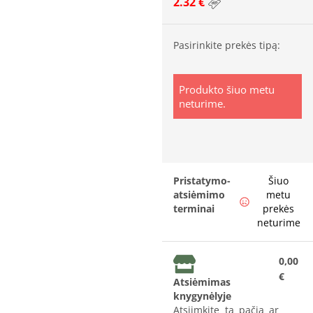
2.32 €
Pasirinkite prekės tipą:
Produkto šiuo metu
neturime.
Pristatymo-
Šiuo
atsiėmimo
metu
terminai
prekės
neturime
0,00
€
Atsiėmimas
knygynėlyje
Atsiimkite tą pačią ar