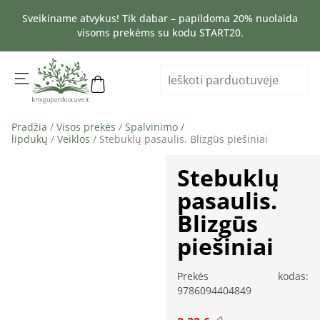
Sveikiname atvykus! Tik dabar – papildoma 20% nuolaida
visoms prekėms su kodu START20.
Pradžia
/
Visos prekės
/
Spalvinimo /
lipdukų
/
Veiklos
/ Stebuklų pasaulis. Blizgūs piešiniai
Stebuklų
pasaulis.
Blizgūs
piešiniai
Prekės kodas:
9786094404849