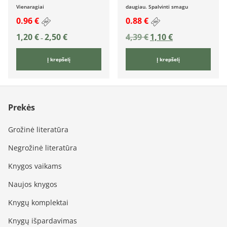
Vienaragiai
daugiau. Spalvinti smagu
0.96 €
0.88 €
1,20
€
2,50
€
4,39
€
1,10
€
–
Į krepšelį
Į krepšelį
Prekės
Grožinė literatūra
Negrožinė literatūra
Knygos vaikams
Naujos knygos
Knygų komplektai
Knygų išpardavimas