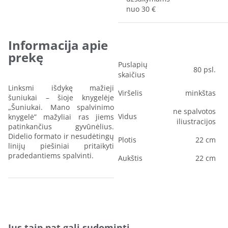
nuo 30 €
Informacija apie
prekę
Puslapių
80 psl.
skaičius
Linksmi išdykę mažieji
Viršelis
minkštas
šuniukai – šioje knygelėje
„Šuniukai. Mano spalvinimo
ne spalvotos
Vidus
knygelė” mažyliai ras jiems
iliustracijos
patinkančius gyvūnėlius.
Didelio formato ir nesudėtingų
Plotis
22 cm
linijų piešiniai pritaikyti
pradedantiems spalvinti.
Aukštis
22 cm
Jus taip pat gali sudominti