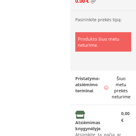
0.00 €
Pasirinkite prekės tipą:
Produkto šiuo metu
neturime.
Pristatymo-
Šiuo
atsiėmimo
metu
terminai
prekės
neturime
0,00
€
Atsiėmimas
knygynėlyje
Atsiimkite tą pačią ar