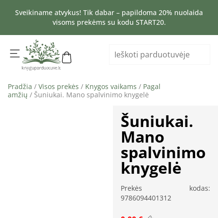
Sveikiname atvykus! Tik dabar – papildoma 20% nuolaida
visoms prekėms su kodu START20.
Pradžia
/
Visos prekės
/
Knygos vaikams
/
Pagal
amžių
/ Šuniukai. Mano spalvinimo knygelė
Šuniukai.
Mano
spalvinimo
knygelė
Prekės kodas:
9786094401312