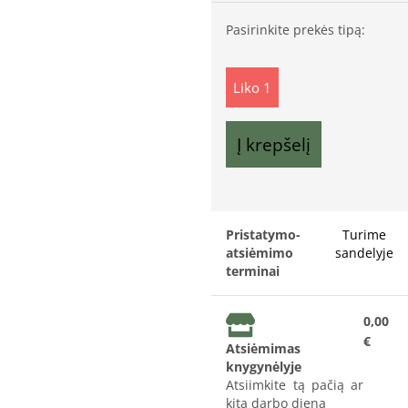
Pasirinkite prekės tipą:
Liko 1
Į krepšelį
Pristatymo-
Turime
atsiėmimo
sandelyje
terminai
0,00
€
Atsiėmimas
knygynėlyje
Atsiimkite tą pačią ar
kitą darbo dieną