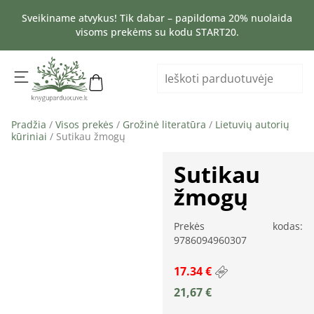
Sveikiname atvykus! Tik dabar – papildoma 20% nuolaida
visoms prekėms su kodu START20.
Pradžia
/
Visos prekės
/
Grožinė literatūra
/
Lietuvių autorių
kūriniai
/ Sutikau žmogų
Sutikau
žmogų
Prekės kodas:
9786094960307
17.34 €
21,67
€