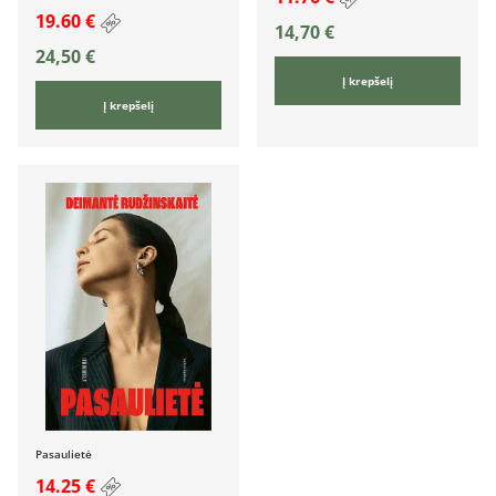
19.60 €
14,70
€
24,50
€
Į krepšelį
Į krepšelį
Pasaulietė
14.25 €