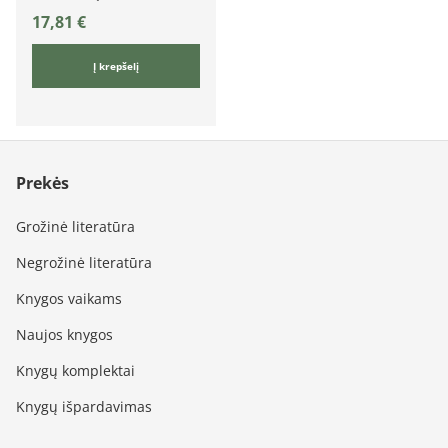
17,81
€
Į krepšelį
Prekės
Grožinė literatūra
Negrožinė literatūra
Knygos vaikams
Naujos knygos
Knygų komplektai
Knygų išpardavimas