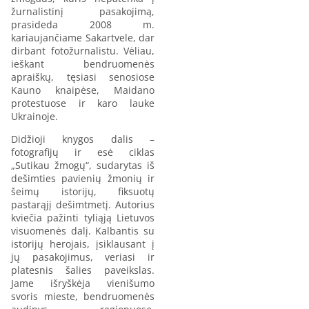
žurnalistinį pasakojimą,
prasideda 2008 m.
kariaujančiame Sakartvele, dar
dirbant fotožurnalistu. Vėliau,
ieškant bendruomenės
apraiškų, tęsiasi senosiose
Kauno knaipėse, Maidano
protestuose ir karo lauke
Ukrainoje.
Didžioji knygos dalis –
fotografijų ir esė ciklas
„Sutikau žmogų“, sudarytas iš
dešimties pavienių žmonių ir
šeimų istorijų, fiksuotų
pastarąjį dešimtmetį. Autorius
kviečia pažinti tyliąją Lietuvos
visuomenės dalį. Kalbantis su
istorijų herojais, įsiklausant į
jų pasakojimus, veriasi ir
platesnis šalies paveikslas.
Jame išryškėja vienišumo
svoris mieste, bendruomenės