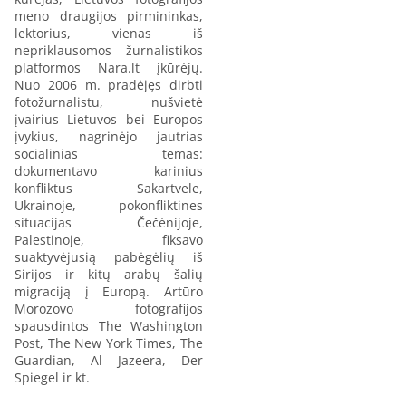
meno draugijos pirmininkas,
lektorius, vienas iš
nepriklausomos žurnalistikos
platformos Nara.lt įkūrėjų.
Nuo 2006 m. pradėjęs dirbti
fotožurnalistu, nušvietė
įvairius Lietuvos bei Europos
įvykius, nagrinėjo jautrias
socialinias temas:
dokumentavo karinius
konfliktus Sakartvele,
Ukrainoje, pokonfliktines
situacijas Čečėnijoje,
Palestinoje, fiksavo
suaktyvėjusią pabėgėlių iš
Sirijos ir kitų arabų šalių
migraciją į Europą. Artūro
Morozovo fotografijos
spausdintos The Washington
Post, The New York Times, The
Guardian, Al Jazeera, Der
Spiegel ir kt.