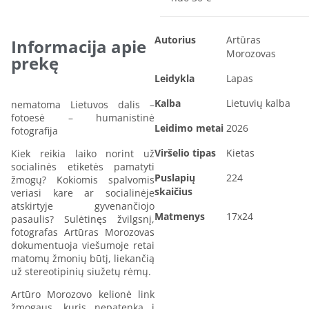
Autorius
Artūras
Informacija apie
Morozovas
prekę
Leidykla
Lapas
Kalba
Lietuvių kalba
nematoma Lietuvos dalis –
fotoesė – humanistinė
Leidimo metai
2026
fotografija
Viršelio tipas
Kietas
Kiek reikia laiko norint už
socialinės etiketės pamatyti
Puslapių
224
žmogų? Kokiomis spalvomis
skaičius
veriasi kare ar socialinėje
atskirtyje gyvenančiojo
Matmenys
17x24
pasaulis? Sulėtinęs žvilgsnį,
fotografas Artūras Morozovas
dokumentuoja viešumoje retai
matomų žmonių būtį, liekančią
už stereotipinių siužetų rėmų.
Artūro Morozovo kelionė link
žmogaus, kuris nepatenka į