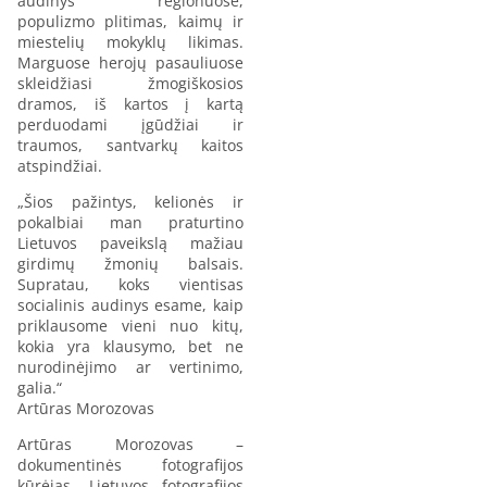
audinys regionuose,
populizmo plitimas, kaimų ir
miestelių mokyklų likimas.
Marguose herojų pasauliuose
skleidžiasi žmogiškosios
dramos, iš kartos į kartą
perduodami įgūdžiai ir
traumos, santvarkų kaitos
atspindžiai.
„Šios pažintys, kelionės ir
pokalbiai man praturtino
Lietuvos paveikslą mažiau
girdimų žmonių balsais.
Supratau, koks vientisas
socialinis audinys esame, kaip
priklausome vieni nuo kitų,
kokia yra klausymo, bet ne
nurodinėjimo ar vertinimo,
galia.“
Artūras Morozovas
Artūras Morozovas –
dokumentinės fotografijos
kūrėjas, Lietuvos fotografijos