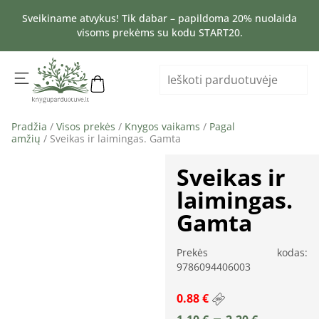
Sveikiname atvykus! Tik dabar – papildoma 20% nuolaida
visoms prekėms su kodu START20.
Pradžia
/
Visos prekės
/
Knygos vaikams
/
Pagal
amžių
/ Sveikas ir laimingas. Gamta
Sveikas ir
laimingas.
Gamta
Prekės kodas:
9786094406003
0.88 €
–