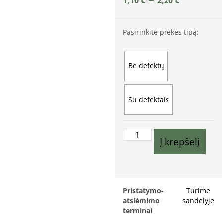
1,10
€
2,20
€
Pasirinkite prekės tipą:
Be defektų
Su defektais
Į krepšelį
Pristatymo-
Turime
atsiėmimo
sandelyje
terminai