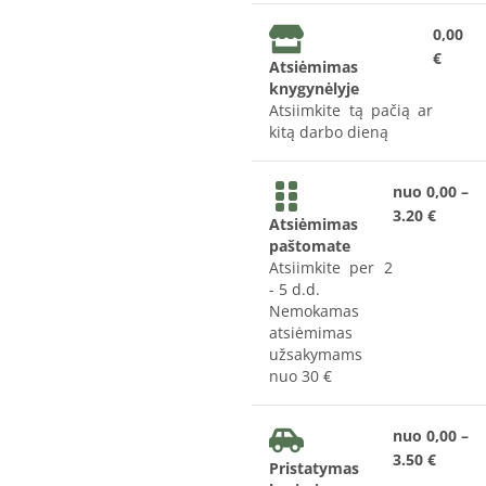
0,00
€
Atsiėmimas
knygynėlyje
Atsiimkite tą pačią ar
kitą darbo dieną
nuo 0,00 –
3.20 €
Atsiėmimas
paštomate
Atsiimkite per 2
- 5 d.d.
Nemokamas
atsiėmimas
užsakymams
nuo 30 €
nuo 0,00 –
3.50 €
Pristatymas