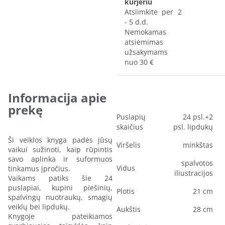
kurjeriu
Atsiimkite per 2
- 5 d.d.
Nemokamas
atsiėmimas
užsakymams
nuo 30 €
Informacija apie
prekę
Puslapių
24 psl.+2
skaičius
psl. lipdukų
Ši veiklos knyga padės jūsų
Viršelis
minkštas
vaikui sužinoti, kaip rūpintis
savo aplinka ir suformuos
spalvotos
Vidus
tinkamus įpročius.
iliustracijos
Vaikams patiks šie 24
puslapiai, kupini piešinių,
Plotis
21 cm
spalvingų nuotraukų, smagių
veiklų bei lipdukų.
Aukštis
28 cm
Knygoje pateikiamos