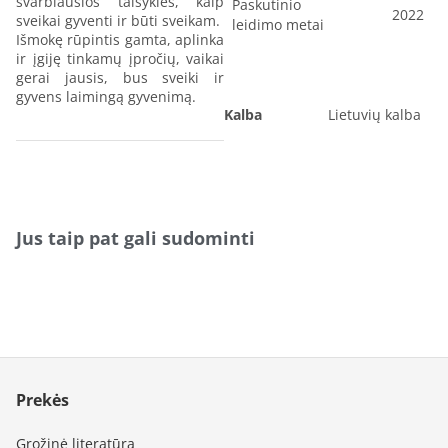
svarbiausios taisyklės, kaip
Paskutinio
2022
sveikai gyventi ir būti sveikam.
leidimo metai
Išmokę rūpintis gamta, aplinka
ir įgiję tinkamų įpročių, vaikai
gerai jausis, bus sveiki ir
gyvens laimingą gyvenimą.
Kalba
Lietuvių kalba
Jus taip pat gali sudominti
Prekės
Grožinė literatūra