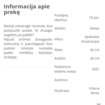
Informacija apie
prekę
Puslapių
10 psl.
skaičius
Mažoji vienaragė neranda, kuo
Viršelis
kietas
pasipuošti puotai. Ar draugai
sugebės jai padėti?
spalvotos
Vidus
Pajusti artimos draugystės
iliustracijos
švelnumą ir pasimėgauti šios
puikios istorijos nuotaika
Plotis
20 cm
padės minkštas kailiukas
viršelyje.
Aukštis
20 cm
Paskutinio
2021
leidimo metai
Autorius
Liliana
Iliustravo
Perez
iaL