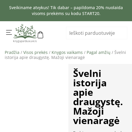
Sveikiname atvykus! Tik dabar – papildoma 20% nuolaida
visoms prekėms su kodu START20.
Pradžia
/
Visos prekės
/
Knygos vaikams
/
Pagal amžių
/ Švelni
istorija apie draugystę. Mažoji vienaragė
Švelni
istorija
apie
draugystę.
Mažoji
vienaragė