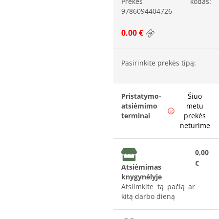
Prekės kodas:
9786094404726
0.00 €
Pasirinkite prekės tipą:
Pristatymo-
Šiuo
atsiėmimo
metu
terminai
prekės
neturime
0,00
€
Atsiėmimas
knygynėlyje
Atsiimkite tą pačią ar
kitą darbo dieną