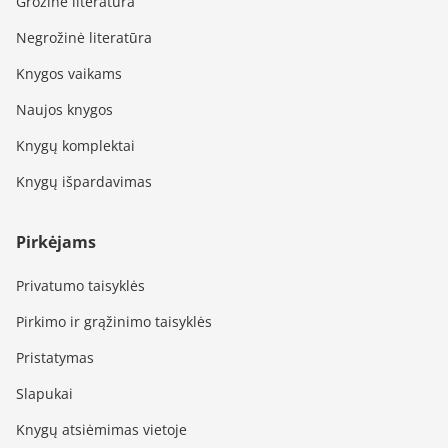
Grožinė literatūra
Negrožinė literatūra
Knygos vaikams
Naujos knygos
Knygų komplektai
Knygų išpardavimas
Pirkėjams
Privatumo taisyklės
Pirkimo ir grąžinimo taisyklės
Pristatymas
Slapukai
Knygų atsiėmimas vietoje