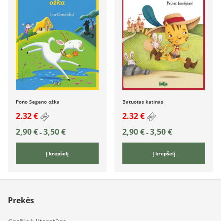
Pono Segeno ožka
Batuotas katinas
2.32 €
2.32 €
2,90
€
3,50
€
2,90
€
3,50
€
–
–
Į krepšelį
Į krepšelį
Prekės