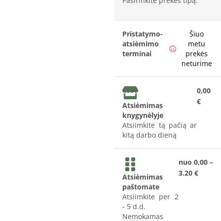
Pasirinkite prekės tipą:
Pristatymo-
Šiuo
atsiėmimo
metu
terminai
prekės
neturime
0,00
€
Atsiėmimas
knygynėlyje
Atsiimkite tą pačią ar
kitą darbo dieną
nuo 0,00 –
3.20 €
Atsiėmimas
paštomate
Atsiimkite per 2
- 5 d.d.
Nemokamas