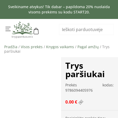
Sveikiname atvykus! Tik dabar – papildoma 20% nuolaida
visoms prekėms su kodu START20.
Pradžia
/
Visos prekės
/
Knygos vaikams
/
Pagal amžių
/ Trys
paršiukai
Trys
paršiukai
Prekės kodas:
9786094405976
0.00 €