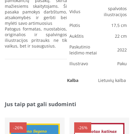
pamokančių pasakų, skirta
mažiesiems skaitytojams. Ši
spalvotos
Vidus
pasaka pamokys darbštumo,
iliustracijos
atsakomybės ir gerbti bei
mylėti savo artimuosius
Plotis
17,5 cm
Patogus formatas, nuostabios,
originalios ir spalvingos
Aukštis
22 cm
iliustracijos pritrauks ne tik
vaikus, bet ir suaugusius.
Paskutinio
2022
leidimo metai
Iliustravo
Paku
Kalba
Lietuvių kalba
Jus taip pat gali sudominti
-26%
-26%