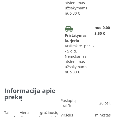
atsiėmimas
užsakymams
nuo 30 €
nuo 0,00 –
3.50 €
Pristatymas
kurjeriu
Atsiimkite per 2
- 5 d.d.
Nemokamas
atsiėmimas
užsakymams
nuo 30 €
Informacija apie
prekę
Puslapių
26 psl.
skaičius
Tai viena gražiausių
Viršelis
minkštas