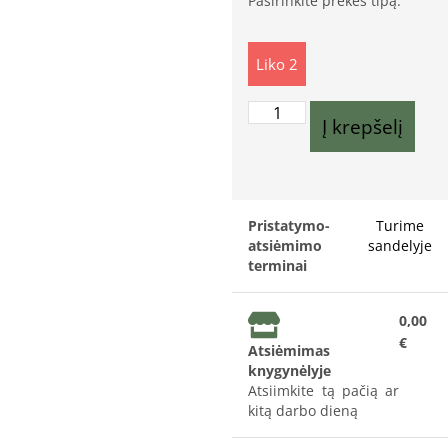
Pasirinkite prekės tipą:
Liko 2
Į krepšelį
Pristatymo-
Turime
atsiėmimo
sandelyje
terminai
0,00
€
Atsiėmimas
knygynėlyje
Atsiimkite tą pačią ar
kitą darbo dieną