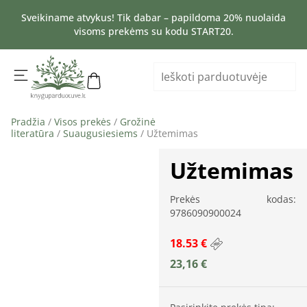
Sveikiname atvykus! Tik dabar – papildoma 20% nuolaida
visoms prekėms su kodu START20.
Pradžia
/
Visos prekės
/
Grožinė
literatūra
/
Suaugusiesiems
/ Užtemimas
Užtemimas
Prekės kodas:
9786090900024
18.53 €
23,16
€