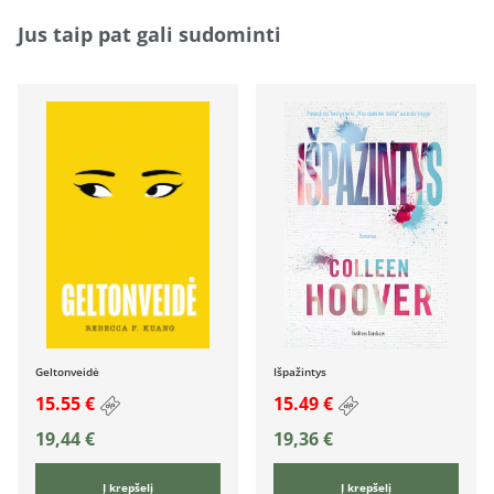
Jus taip pat gali sudominti
Geltonveidė
Išpažintys
15.55 €
15.49 €
19,44
€
19,36
€
Į krepšelį
Į krepšelį