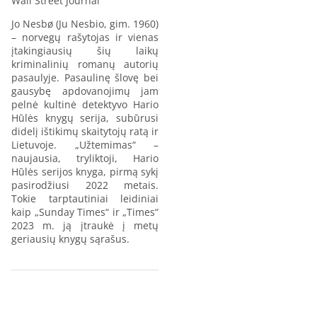
Wall Street Journal
Jo Nesbø (Ju Nesbio, gim. 1960)
– norvegų rašytojas ir vienas
įtakingiausių šių laikų
kriminalinių romanų autorių
pasaulyje. Pasaulinę šlovę bei
gausybę apdovanojimų jam
pelnė kultinė detektyvo Hario
Hūlės knygų serija, subūrusi
didelį ištikimų skaitytojų ratą ir
Lietuvoje. „Užtemimas“ –
naujausia, tryliktoji, Hario
Hūlės serijos knyga, pirmą sykį
pasirodžiusi 2022 metais.
Tokie tarptautiniai leidiniai
kaip „Sunday Times“ ir „Times“
2023 m. ją įtraukė į metų
geriausių knygų sąrašus.