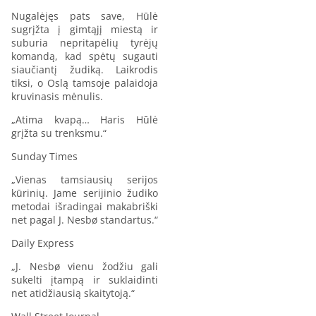
Nugalėjęs pats save, Hūlė
sugrįžta į gimtąjį miestą ir
suburia nepritapėlių tyrėjų
komandą, kad spėtų sugauti
siaučiantį žudiką. Laikrodis
tiksi, o Oslą tamsoje palaidoja
kruvinasis mėnulis.
„Atima kvapą… Haris Hūlė
grįžta su trenksmu.“
Sunday Times
„Vienas tamsiausių serijos
kūrinių. Jame serijinio žudiko
metodai išradingai makabriški
net pagal J. Nesbø standartus.“
Daily Express
„J. Nesbø vienu žodžiu gali
sukelti įtampą ir suklaidinti
net atidžiausią skaitytoją.“