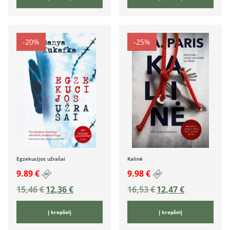
-20%
-25%
Egzekucijos užrašai
Kalinė
9.89 €
9.98 €
15,46
€
12,36
€
16,53
€
12,47
€
Į krepšelį
Į krepšelį