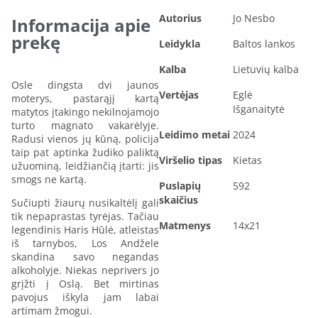
Autorius
Jo Nesbo
Informacija apie
prekę
Leidykla
Baltos lankos
Kalba
Lietuvių kalba
Osle dingsta dvi jaunos
Vertėjas
Eglė
moterys, pastarąjį kartą
Išganaitytė
matytos įtakingo nekilnojamojo
turto magnato vakarėlyje.
Leidimo metai
2024
Radusi vienos jų kūną, policija
taip pat aptinka žudiko paliktą
Viršelio tipas
Kietas
užuominą, leidžiančią įtarti: jis
smogs ne kartą.
Puslapių
592
skaičius
Sučiupti žiaurų nusikaltėlį gali
tik nepaprastas tyrėjas. Tačiau
Matmenys
14x21
legendinis Haris Hūlė, atleistas
iš tarnybos, Los Andžele
skandina savo negandas
alkoholyje. Niekas neprivers jo
grįžti į Oslą. Bet mirtinas
pavojus iškyla jam labai
artimam žmogui.