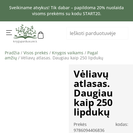
Sveikiname atvykus! Tik dabar – papildoma 20% nuolaida
visoms prekėms su kodu START20.
Pradžia
/
Visos prekės
/
Knygos vaikams
/
Pagal
amžių
/ Vėliavų atlasas. Daugiau kaip 250 lipdukų
Vėliavų
atlasas.
Daugiau
kaip 250
lipdukų
Prekės kodas:
9786094406836