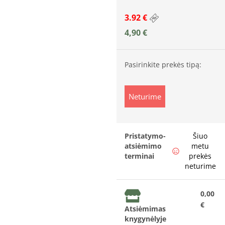
3.92 €
4,90
€
Pasirinkite prekės tipą:
Neturime
Pristatymo-
Šiuo
atsiėmimo
metu
terminai
prekės
neturime
0,00
€
Atsiėmimas
knygynėlyje