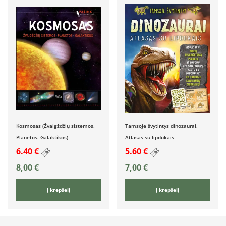
Kosmosas (Žvaigždžių sistemos.
Tamsoje švytintys dinozaurai.
Planetos. Galaktikos)
Atlasas su lipdukais
6.40 €
5.60 €
8,00
€
7,00
€
Į krepšelį
Į krepšelį