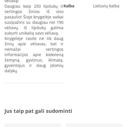
vėliavą!
Kalba
Lietuvių kalba
Daugiau kaip 250 lipdukų ir
vertingos žinios iš viso
pasaulio! Šioje knygelėje vaikai
susipažins su daugiau nei 190
vėliavų. Iš lipdukų galima
sukurti unikalią savo vėliavą.
Knygelėje rasite ne tik daug
žinių apie vėliavas, bet ir
nemažai vertingos
informacijos apie kiekvieną
žemyną, gyvūnus, klimatą,
gyventojus ir daug įdomių
dalykų.
Jus taip pat gali sudominti