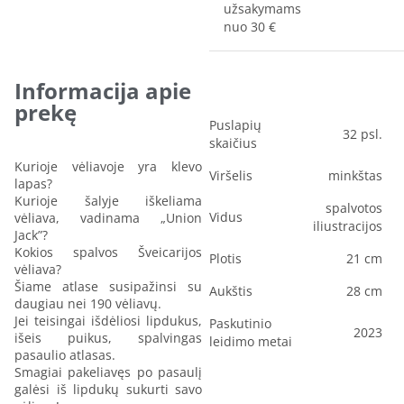
užsakymams
nuo 30 €
Informacija apie
prekę
Puslapių
32 psl.
skaičius
Kurioje vėliavoje yra klevo
Viršelis
minkštas
lapas?
Kurioje šalyje iškeliama
spalvotos
Vidus
vėliava, vadinama „Union
iliustracijos
Jack”?
Kokios spalvos Šveicarijos
Plotis
21 cm
vėliava?
Šiame atlase susipažinsi su
Aukštis
28 cm
daugiau nei 190 vėliavų.
Jei teisingai išdėliosi lipdukus,
Paskutinio
2023
išeis puikus, spalvingas
leidimo metai
pasaulio atlasas.
Smagiai pakeliavęs po pasaulį
galėsi iš lipdukų sukurti savo