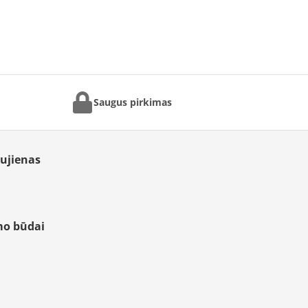
Saugus pirkimas
aujienas
mo būdai