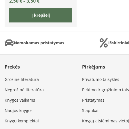
2,50
€
3,50
€
–
Į krepšelį
Nemokamas pristatymas
Išskirtini
Prekės
Pirkėjams
Grožinė literatūra
Privatumo taisyklės
Negrožinė literatūra
Pirkimo ir grąžinimo tai
Knygos vaikams
Pristatymas
Naujos knygos
Slapukai
Knygų komplektai
Knygų atsiėmimas vieto