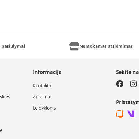
ai pasiūlymai
Nemokamas atsiėmimas
Informacija
Sekite n
Kontaktai
syklės
Apie mus
Pristaty
Leidykloms
je