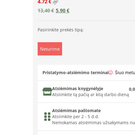
4.72 €
13,40
€
5,90
€
Pasirinkite prekės tipą:
Neturime
Pristatymo-atsiėmimo terminai
Šiuo met
Atsiėmimas knygynėlyje
0,0
Atsiimkite tą pačią ar kitą darbo dieną
Atsiėmimas paštomate
Atsiimkite per 2 - 5 d.d.
Nemokamas atsiėmimas užsakymams nu