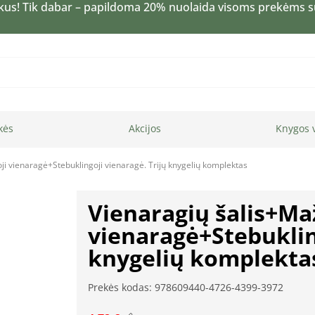
kus! Tik dabar – papildoma 20% nuolaida visoms prekėms 
kės
Akcijos
Knygos 
ji vienaragė+Stebuklingoji vienaragė. Trijų knygelių komplektas
Vienaragių šalis+Ma
vienaragė+Stebukling
knygelių komplekta
Prekės kodas: 978609440-4726-4399-3972