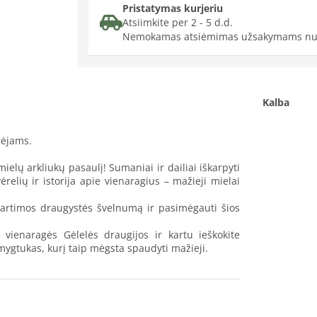
Pristatymas kurjeriu
Atsiimkite per 2 - 5 d.d.
Nemokamas atsiėmimas užsakymams nu
Kalba
bėjams.
mielų arkliukų pasaulį! Sumaniai ir dailiai iškarpyti
ėrelių ir istorija apie vienaragius – mažieji mielai
 artimos draugystės švelnumą ir pasimėgauti šios
 vienaragės Gėlelės draugijos ir kartu ieškokite
 mygtukas, kurį taip mėgsta spaudyti mažieji.