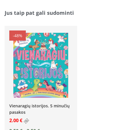
Jus taip pat gali sudominti
-48%
Vienaragių istorijos. 5 minučių
pasakos
2.00 €