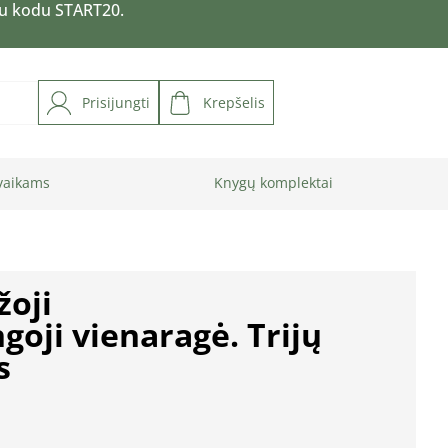
su kodu START20.
Prisijungti
Krepšelis
vaikams
Knygų komplektai
žoji
oji vienaragė. Trijų
s