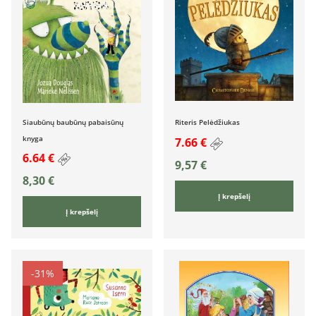
Siaubūnų baubūnų pabaisūnų
Riteris Pelėdžiukas
knyga
7.66 €
6.64 €
9,57
€
8,30
€
Į krepšelį
Į krepšelį
-31%