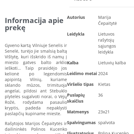
Autorius
Marija
Informacija apie
Čepaitytė
prekę
Leidykla
Lietuvos
rašytojų
Gyveno kartą Vilniuje Senelis ir
sąjungos
Senelė, turėjo jie smalsią baltą
leidykla
Vištytę, kuri išskrido iš namų į
miesto gatves balto arklio
Kalba
Lietuvių kalba
ieškoti… Taip prasidėjo jos
Leidimo metai
2024
kelionė po legendomis
apipintą Vilnių, kuriame
Viršelio tipas
Kietas
sklando mūzos, trimituoja
angelai, pildosi ant Stebuklo
Puslapių
36
plytelės sugalvoti norai, o Vėjų
skaičius
Rožė, rodydama pasaulio
kryptis, padeda nepaklysti
Matmenys
23x21
paslapčių kupiname mieste.
Spalvingumas
spalvota
Rašytojos Marijos Čepaitytės ir
dailininkės Polinos Kucenko
Iliustratorius
Polina Kucenko