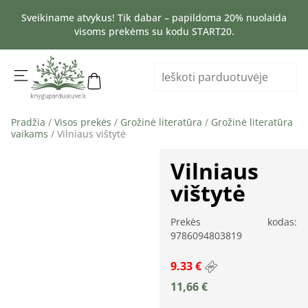
Sveikiname atvykus! Tik dabar – papildoma 20% nuolaida
visoms prekėms su kodu START20.
Pradžia
/
Visos prekės
/
Grožinė literatūra
/
Grožinė literatūra
vaikams
/ Vilniaus vištytė
Vilniaus
vištytė
Prekės kodas:
9786094803819
9.33 €
11,66
€