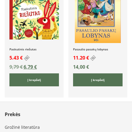
Paskutinis riešutas
Pasaulio pasakų lobynas
5.43 €
11.20 €
9,79
€
6,79
€
14,00
€
Į krepšelį
Į krepšelį
Prekės
Grožinė literatūra