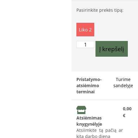
Pasirinkite prekės tipą:
Liko 2
Į krepšelį
Pristatymo-
Turime
atsiėmimo
sandelyje
terminai
0,00
€
Atsiėmimas
knygynėlyje
Atsiimkite tą pačią ar
kitą darbo dieną