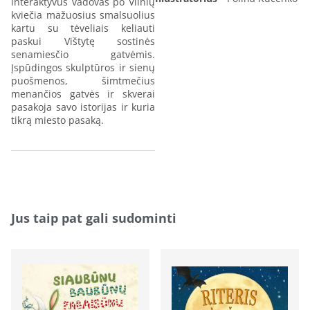
interaktyvus vadovas po Vilnių
kviečia mažuosius smalsuolius
kartu su tėveliais keliauti
paskui Vištytę sostinės
senamiesčio gatvėmis.
Įspūdingos skulptūros ir sienų
puošmenos, šimtmečius
menančios gatvės ir skverai
pasakoja savo istorijas ir kuria
tikrą miesto pasaką.
Jus taip pat gali sudominti