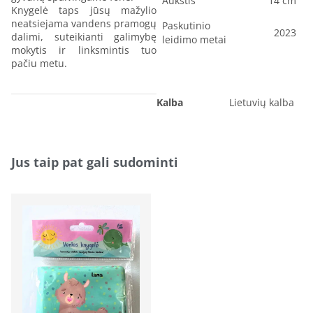
Aukštis
14 cm
Knygelė taps jūsų mažylio
neatsiejama vandens pramogų
Paskutinio
2023
dalimi, suteikianti galimybę
leidimo metai
mokytis ir linksmintis tuo
pačiu metu.
Kalba
Lietuvių kalba
Jus taip pat gali sudominti