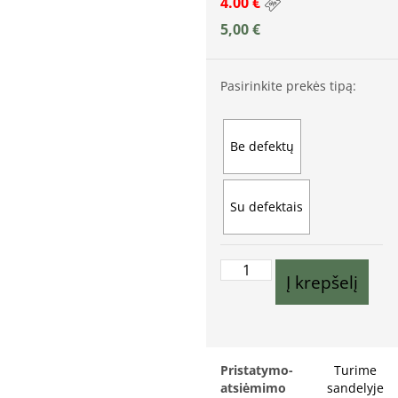
4.00 €
5,00
€
Pasirinkite prekės tipą:
Be defektų
Su defektais
Į krepšelį
Pristatymo-
Turime
atsiėmimo
sandelyje