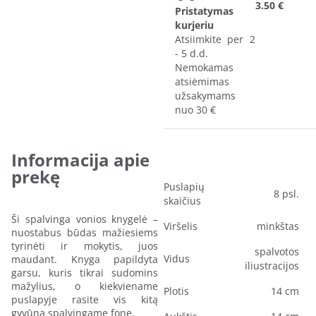
3.50 €
Pristatymas
kurjeriu
Atsiimkite per 2
- 5 d.d.
Nemokamas
atsiėmimas
užsakymams
nuo 30 €
Informacija apie
prekę
Puslapių
8 psl.
skaičius
Ši spalvinga vonios knygelė –
Viršelis
minkštas
nuostabus būdas mažiesiems
tyrinėti ir mokytis, juos
spalvotos
Vidus
maudant. Knyga papildyta
iliustracijos
garsu, kuris tikrai sudomins
mažylius, o kiekviename
Plotis
14 cm
puslapyje rasite vis kitą
gyvūną spalvingame fone.