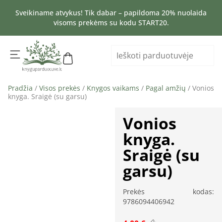
Sveikiname atvykus! Tik dabar – papildoma 20% nuolaida
visoms prekėms su kodu START20.
Pradžia
/
Visos prekės
/
Knygos vaikams
/
Pagal amžių
/ Vonios
knyga. Sraigė (su garsu)
Vonios
knyga.
Sraigė (su
garsu)
Prekės kodas:
9786094406942