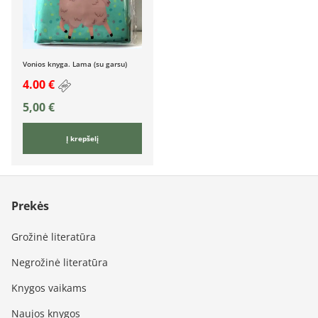
Vonios knyga. Lama (su garsu)
4.00 €
5,00
€
Į krepšelį
Prekės
Grožinė literatūra
Negrožinė literatūra
Knygos vaikams
Naujos knygos