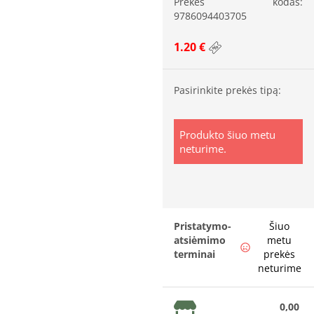
Prekės kodas:
9786094403705
1.20 €
Pasirinkite prekės tipą:
Produkto šiuo metu
neturime.
Pristatymo-
Šiuo
atsiėmimo
metu
terminai
prekės
neturime
0,00