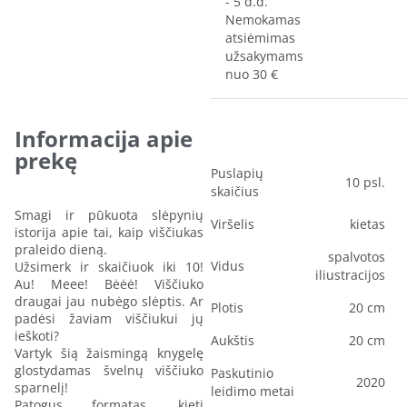
- 5 d.d.
Nemokamas
atsiėmimas
užsakymams
nuo 30 €
Informacija apie
prekę
Puslapių
10 psl.
skaičius
Smagi ir pūkuota slėpynių
Viršelis
kietas
istorija apie tai, kaip viščiukas
praleido dieną.
spalvotos
Vidus
Užsimerk ir skaičiuok iki 10!
iliustracijos
Au! Meee! Bėėė! Viščiuko
draugai jau nubėgo slėptis. Ar
Plotis
20 cm
padėsi žaviam viščiukui jų
ieškoti?
Aukštis
20 cm
Vartyk šią žaismingą knygelę
glostydamas švelnų viščiuko
Paskutinio
2020
sparnelį!
leidimo metai
Patogus formatas, kieti