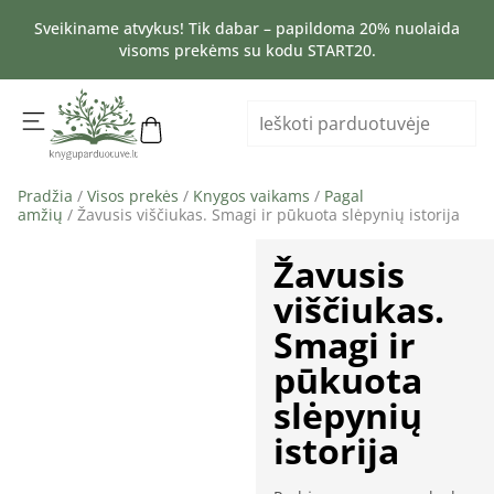
Sveikiname atvykus! Tik dabar – papildoma 20% nuolaida
visoms prekėms su kodu START20.
Pradžia
/
Visos prekės
/
Knygos vaikams
/
Pagal
amžių
/ Žavusis viščiukas. Smagi ir pūkuota slėpynių istorija
Žavusis
viščiukas.
Smagi ir
pūkuota
slėpynių
istorija