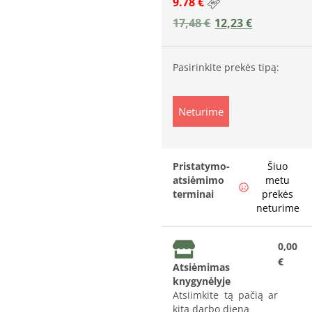
9.78 €
17,48
€
12,23
€
Pasirinkite prekės tipą:
Neturime
Pristatymo-
Šiuo
atsiėmimo
metu
terminai
prekės
neturime
0,00
€
Atsiėmimas
knygynėlyje
Atsiimkite tą pačią ar
kitą darbo dieną