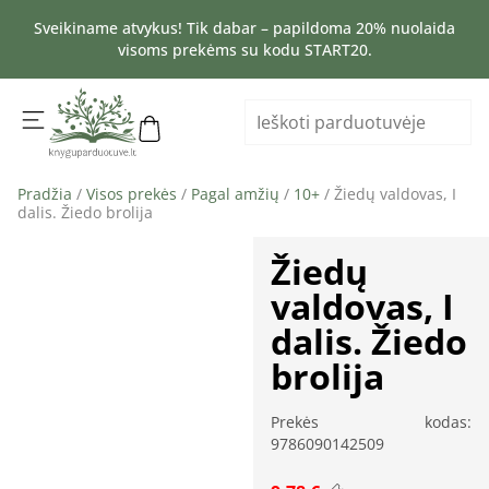
Sveikiname atvykus! Tik dabar – papildoma 20% nuolaida
visoms prekėms su kodu START20.
Pradžia
/
Visos prekės
/
Pagal amžių
/
10+
/ Žiedų valdovas, I
dalis. Žiedo brolija
Žiedų
valdovas, I
dalis. Žiedo
brolija
Prekės kodas:
9786090142509