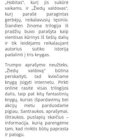
„Hobitas“, kurį jis sukūrė
vaikams, ir „Žiedų valdovas“,
kurį parašė paragintas
gerbėjų, reikalavusių tęsinio.
Šiandien žinoma trilogija iš
pradžių buvo parašyta kaip
vientisas kūrinys iš šešių dalių
ir tik leidėjams reikalaujant
autorius sutiko istoriją
padalinti į tris knygas.
Trumpo aprašymo neužteks,
„Žiedų valdovą“ būtina
perskaityti, tad kviečiame
knygą įsigyti internetu. Pirkti
online rasite visas trilogijos
dalis, taip pat kitų fantastinių
knygų, kurias išpardavimų bei
akcijų metu parduodame
pigiau. Santraukos, aprašymai,
ištraukos, puslapių skaičius –
informacija, kurią parengėme
tam, kad rinktis būtų paprasta
ir patogu.