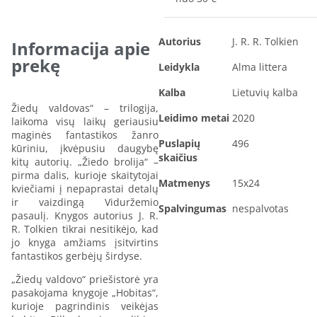
Autorius
J. R. R. Tolkien
Informacija apie
prekę
Leidykla
Alma littera
Kalba
Lietuvių kalba
Žiedų valdovas“ – trilogija,
Leidimo metai
2020
laikoma visų laikų geriausiu
maginės fantastikos žanro
Puslapių
496
kūriniu, įkvėpusiu daugybę
skaičius
kitų autorių. „Žiedo brolija“ –
pirma dalis, kurioje skaitytojai
Matmenys
15x24
kviečiami į nepaprastai detalų
ir vaizdingą Viduržemio
Spalvingumas
nespalvotas
pasaulį. Knygos autorius J. R.
R. Tolkien tikrai nesitikėjo, kad
jo knyga amžiams įsitvirtins
fantastikos gerbėjų širdyse.
„Žiedų valdovo“ priešistorė yra
pasakojama knygoje „Hobitas“,
kurioje pagrindinis veikėjas