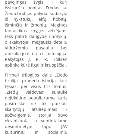
pavojingas žygis, į kurį
išsiruošia hobitas Frodas su
Žiedo brolijos palyda, sudaryta
iš nykštukų, elfų, hobitų,
išminčių ir žmonių. Maginės
fantastikos knygos veikėjams
teks patirti daugybę nuotykių,
o skaitytojai mėgausis detaliu
Viduržemio pasauliu bei
unikalia jo istorija ir mitologija.
Rašytojas J. R. R. Tolkien
aplinką kūrė ilgai ir kruopščiai.
Pirmoji trilogijos dalis „Žiedo
brolija“ pradeda istoriją, kuri
tęsiasi per visus tris tomus.
„Žiedų valdovas“ sulaukė
neįtikėtino populiarumo, kuris
pasireiškė ne tik puikiais
skaitytojų atsiliepimais ir
apžvalgomis. Istorija buvo
ekranizuota, o septintajame
dešimtmetyje tapo JAV
kultūriniu ir socialiniu