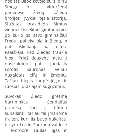
hobitas Bilbo kovojo su slibinu
Smogu ir į Viduržemį
parsinešė Žiedą. „Žiedo
brolijos“ įvykiai tęsia istoriją.
Siužetas prasideda šimtas
vienuoliktu Bilbo gimtadieniu,
po kurio jis savo giminaičiui
Frodui palieka olą ir Žiedą, o
pats iškeliauja pas elfus.
Paaiškėja, kad Žiedas traukia
blogį. Prieš daugybę metų jį
nusikaldino pats Juodasis
Lordas Sauronas, vėliau
nugalėtas elfų ir žmonių.
Tačiau blogis kaupė jėgas ir
ruošiasi didžiajam sugrįžimui.
Suvokęs Žiedo grėsmę
burtininkas Gendalfas
praneša, kad jį būtina
sunaikinti, tačiau tai įmanoma
tik ten, kuri jis buvo nukaltas,
tai yra Lordo Saurono valdose
– Mordore. Laukia ilgas ir