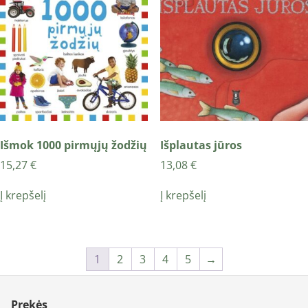
Išmok 1000 pirmųjų žodžių
Išplautas jūros
15,27
€
13,08
€
Į krepšelį
Į krepšelį
1
2
3
4
5
→
Prekės