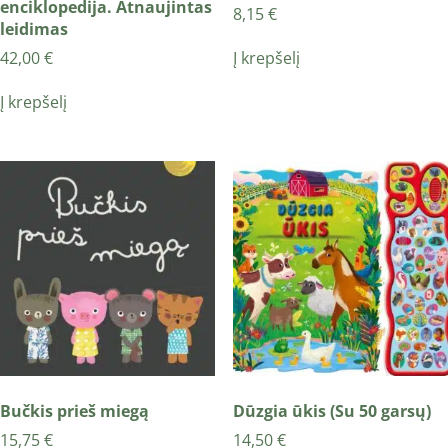
enciklopedija. Atnaujintas
8,15
€
leidimas
Į krepšelį
42,00
€
Į krepšelį
Bučkis prieš miegą
Dūzgia ūkis (Su 50 garsų)
15,75
€
14,50
€