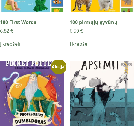
100 First Words
100 pirmųjų gyvūnų
6,82
€
6,50
€
Į krepšelį
Į krepšelį
Akcija!