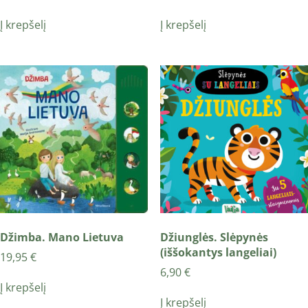
Į krepšelį
Į krepšelį
Džimba. Mano Lietuva
Džiunglės. Slėpynės
(iššokantys langeliai)
19,95
€
6,90
€
Į krepšelį
Į krepšelį