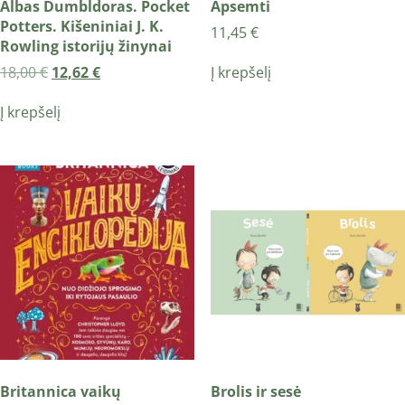
Albas Dumbldoras. Pocket
Apsemti
Potters. Kišeniniai J. K.
11,45
€
Rowling istorijų žinynai
Į krepšelį
18,00
€
12,62
€
Į krepšelį
Britannica vaikų
Brolis ir sesė