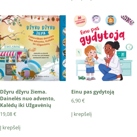
Džyru džyru žiema.
Einu pas gydytoją
Dainelės nuo advento,
6,90
€
Kalėdų iki Užgavėnių
Į krepšelį
19,08
€
Į krepšelį