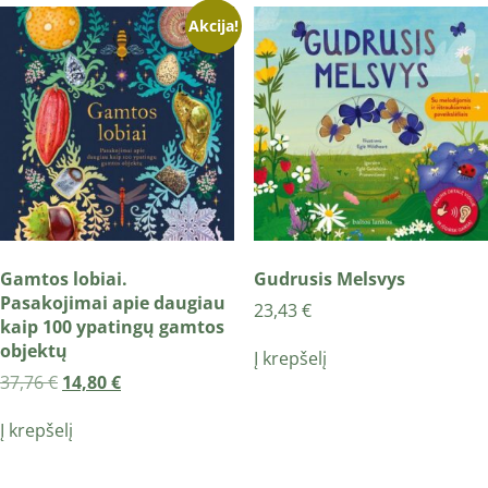
Akcija!
Gamtos lobiai.
Gudrusis Melsvys
Pasakojimai apie daugiau
23,43
€
kaip 100 ypatingų gamtos
objektų
Į krepšelį
37,76
€
14,80
€
Į krepšelį