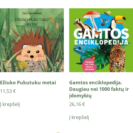
Ežiuko Pukutuku metai
Gamtos enciklopedija.
Daugiau nei 1000 faktų ir
11,53
€
įdomybių
Į krepšelį
26,16
€
Į krepšelį