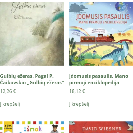
Gulbių ežeras. Pagal P.
Įdomusis pasaulis. Mano
Čaikovskio „Gulbių ežeras“
pirmoji enciklopedija
12,26
€
18,12
€
Į krepšelį
Į krepšelį